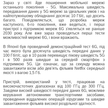
Зараз у світі йде поширення мобільної мережі
останнього покоління - 5G. Максимальна швидкість
передавання даних у 5G мережі за ідеальних умов і на
найпотужнішому обладнанні досягає 10 Гб/с, що досить
багато. Повідомляється, що розробка мереж
наступного, 6-го покоління, вже ведеться, і перші
пристрої з підтримкою мереж 6G з'являться не раніше
2030 року. Але вже зараз проводяться перші тести
можливостей мережі 6G, і вони вражають.
В Японії був проведений демонстраційний тест 6G, під
час якого була досягнута швидкість передачі даних у
100 Гбіт/с, що в 10 разів перевищує пікову швидкість 5G
і в 500 разів швидше за середній смартфон з
підтримкою 5G. Це означає, що за секунду можна
завантажити вісім або дев'ять фільмів Netflix середньої
якості з вагою 1,5 Гб.
Пристрій, використаний у тесті, працював на
високочастотних діапазонах від 100 ГГц до 300 ГГц.
Завдяки високій швидкості передачі даних 6G, можливе
керування автономними транспортними засобами,
проведення віддалених операцій хірургами та швидке
завантаження фільмів високої роздільної здатності.