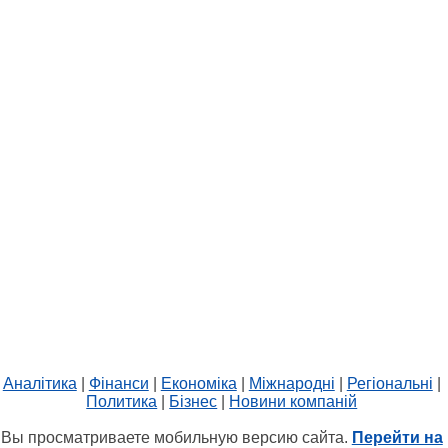
Аналітика
|
Фінанси
|
Економіка
|
Міжнародні
|
Регіональні
|
Политика
|
Бізнес
|
Новини компаній
Вы просматриваете мобильную версию сайта.
Перейти на