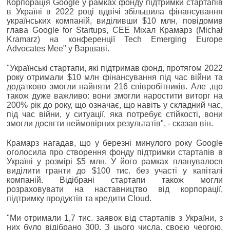
Корпорація Google у рамках фонду підтримки стартапів
в Україні в 2022 році вдвічі збільшила фінансування
українських компаній, виділивши $10 млн, повідомив
глава Google for Startups, CEE Міхал Крамарз (Michał
Kramarz) на конференції Tech Emerging Europe
Advocates Mee" у Варшаві.
"Українські стартапи, які підтримав фонд, протягом 2022
року отримали $10 млн фінансування під час війни та
додатково змогли найняти 216 співробітників. Але ,що
також дуже важливо: вони змогли наростити виторг на
200% рік до року, що означає, що навіть у складний час,
під час війни, у ситуації, яка потребує стійкості, вони
змогли досягти неймовірних результатів", - сказав він.
Крамарз нагадав, що у березні минулого року Google
оголосила про створення фонду підтримки стартапів в
Україні у розмірі $5 млн. У його рамках планувалося
виділити гранти до $100 тис. без участі у капіталі
компаній. Відібрані стартапи також могли
розраховувати на наставництво від корпорації,
підтримку продуктів та кредити Cloud.
"Ми отримали 1,7 тис. заявок від стартапів з України, з
них було відібрано 300. З цього числа, своєю чергою,