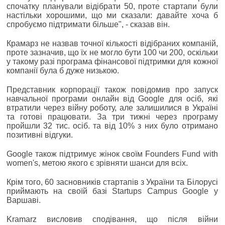
спочатку планували відібрати 50, проте стартапи були
настільки хорошими, що ми сказали: давайте хоча б
спробуємо підтримати більше", - сказав він.
Крамарз не назвав точної кількості відібраних компаній,
проте зазначив, що їх не могло бути 100 чи 200, оскільки
у такому разі програма фінансової підтримки для кожної
компанії була б дуже низькою.
Представник корпорації також повідомив про запуск
навчальної програми онлайн від Google для осіб, які
втратили через війну роботу, але залишилися в Україні
та готові працювати. За три тижні через програму
пройшли 32 тис. осіб. та від 10% з них було отримано
позитивні відгуки.
Google також підтримує жінок своїм Founders Fund with
women's, метою якого є зрівняти шанси для всіх.
Крім того, 60 засновників стартапів з України та Білорусі
приймають на своїй базі Startups Campus Google у
Варшаві.
Kramarz висловив сподівання, що після війни