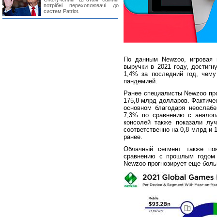
потрібні перехоплювачі до
систем Patriot.
По данным Newzoo, игровая 
выручки в 2021 году, достигн
1,4% за последний год, чему
пандемией.
Ранее специалисты Newzoo про
175,8 млрд долларов. Фактиче
основном благодаря неослаб
7,3% по сравнению с аналог
консолей также показали лу
соответственно на 0,8 млрд и
ранее.
Облачный сегмент также по
сравнению с прошлым годом 
Newzoo прогнозирует еще боль