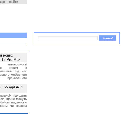
ація
|
ввійти
ея нових
 18 Pro Max
 автономності
ться одним із
чинників під час
асного мобільного
 преміального
»: посади для
акансія підходить
тів, що не можуть
бойові завдання у
 віком чи станом