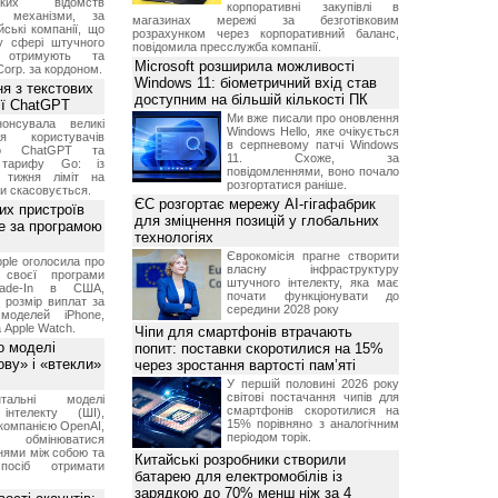
ських відомств
корпоративні закупівлі в
є механізми, за
магазинах мережі за безготівковим
ські компанії, що
розрахунком через корпоративний баланс,
у сфері штучного
повідомила пресслужба компанії.
, отримують та
Microsoft розширила можливості
Corp. за кордоном.
Windows 11: біометричний вхід став
я з текстових
доступним на більшій кількості ПК
сії ChatGPT
Ми вже писали про оновлення
онсувала великі
Windows Hello, яке очікується
я користувачів
в серпневому патчі Windows
ого ChatGPT та
11. Схоже, за
 тарифу Go: із
повідомленнями, воно почало
о тижня ліміт на
розгортатися раніше.
ти скасовується.
ЄС розгортає мережу AI-гігафабрик
их пристроїв
для зміцнення позицій у глобальних
е за програмою
технологіях
Єврокомісія прагне створити
ple оголосила про
власну інфраструктуру
 своєї програми
штучного інтелекту, яка має
rade-In в США,
почати функціонувати до
 розмір виплат за
середини 2028 року
 моделей iPhone,
а Apple Watch.
Чіпи для смартфонів втрачають
о моделі
попит: поставки скоротилися на 15%
ву» і «втекли»
через зростання вартості пам’яті
У першій половині 2026 року
світові постачання чипів для
нтальні моделі
смартфонів скоротилися на
інтелекту (ШІ),
15% порівняно з аналогічним
компанією OpenAI,
періодом торік.
обмінюватися
нями між собою та
Китайські розробники створили
посіб отримати
батарею для електромобілів із
зарядкою до 70% менш ніж за 4