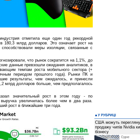
индустрия отметила еще один год рекордной
ув 180,3 млрд долларов. Это означает рост на
 способствовали меры изоляции, связанные с
гнозировали, что рынок сократится на 1,1%, до
ские данные превзошли ожидания аналитиков, в
евающим темпам роста мобильного сектора (+
ичным периодом прошлого года). Рынки ПК и
чшие результаты, чем ожидалось, и принесли
 1,2 млрд долларов больше, чем предполагалось
казал значительный рост в этом году - по
выручка увеличилась более чем в два раза.
ший рост в ближайшие три года.
У РУБРИЦІ
США можуть перегляну
продажу чипів Nvidia к
бізнесу
Одне 