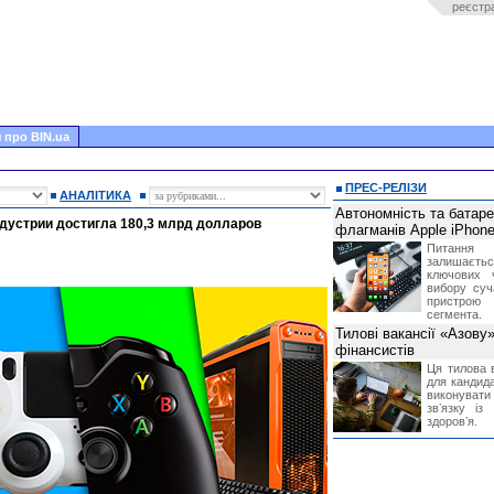
реєстр
 про BIN.ua
ПРЕС-РЕЛІЗИ
АНАЛІТИКА
Автономність та батар
ндустрии достигла 180,3 млрд долларов
флагманів Apple iPhone
Питання
залишає
ключових 
вибору суч
пристрою
сегмента.
Тилові вакансії «Азову
фінансистів
Ця тилова в
для кандида
виконувати 
звʼязку із
здоровʼя.