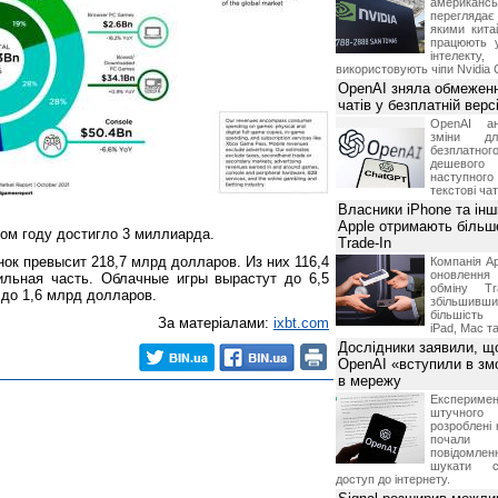
американ
перегляда
якими китай
працюють 
інтелекту
використовують чіпи Nvidia 
OpenAI зняла обмеженн
чатів у безплатній вер
OpenAI ан
зміни дл
безплатн
дешевого
наступног
текстові ча
Власники iPhone та інш
Apple отримають більш
ом году достигло 3 миллиарда.
Trade-In
нок превысит 218,7 млрд долларов. Из них 116,4
Компанія Ap
оновлення
льная часть. Облачные игры вырастут до 6,5
обміну T
 до 1,6 млрд долларов.
збільшивши
більшість
За матеріалами:
ixbt.com
iPad, Mac т
Дослідники заявили, щ
OpenAI «вступили в змо
в мережу
Експериме
штучного 
розроблені 
почали 
повідомлен
шукати с
доступ до інтернету.