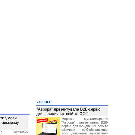
БІЗНЕС
"Аврора" презентувала B2B-сервіс
для юридичних осіб та ФОП
ти умови
Мережа мультимаркетів
итайському
"Аврора" презентувала B2B-
сервіс для юридичних осіб та
фізичних осіб-підприємців,
з ключових
який допоможе здійснювати