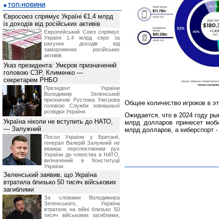
ТОП-НОВИНИ
Євросоюз спрямує Україні €1,4 млрд
із доходів від російських активів
Європейський Союз спрямує
Україні 1,4 млрд євро за
рахунок доходів від
заморожених російських
активів.
Указ президента: Умєров призначений
головою СЗР, Клименко —
секретарем РНБО
Президент України
Володимир Зеленський
призначив Pустема Умєрова
Общее количество игроков в эт
головою Служби зовнішньої
розвідки України.
Ожидается, что в 2024 году ры
Україна ніколи не вступить до НАТО,
млрд долларов принесет моби
— Залужний
млрд долларов, а киберспорт -
Посол України у Британії,
генерал Валерій Залужний не
вважає перспективним рух
України до членства в НАТО,
визначений в Конституції
України.
Зеленський заявив, що Україна
втратила близько 50 тисяч військових
загиблими
За словами Володимира
Зеленського, Україна
втратила на війні близько 50
тисяч військових загиблими,