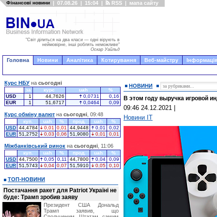
Фінансові новини
|
07.08.26
|
15:04
|
RSS
|
мапа сайту
"Світ ділиться на два класи — одні вірують в
неймовірне, інші роблять неможливе"
Оскар Уайльд
Головна
Новини
Аналітика
Котирування
Веб-майстру
Інформація
Курс НБУ
на
сьогодні
НОВИНИ
за
курс
uah
%
USD
1
44,7626
0,0731
0,16
В этом году выручка игровой и
EUR
1
51,6717
0,0464
0,09
09:46 24.12.2021
|
Курс обміну валют
на
сьогодні
, 09:48
Новини IT
куп.
uah
%
прод.
uah
%
USD
44,4784
0,01
0,01
44,9448
0,01
0,02
EUR
51,2752
0,03
0,06
51,9080
0,01
0,01
Міжбанківський ринок
на
сьогодні
, 11:06
куп.
uah
%
прод.
uah
%
USD
44,7500
0,05
0,11
44,7800
0,04
0,09
EUR
51,5743
0,04
0,07
51,5910
0,05
0,10
ТОП-НОВИНИ
Постачання ракет для Patriot Україні не
буде: Трамп зробив заяву
Президент США Дональд
Трамп заявив, що
Сполученим Штатам самим