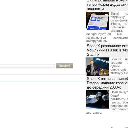
Signal розширив можлив
тепер можна додавати
планшети
Signal по
підтрим
смартфоні
iPhone, а
планшетів
акаунта.
синхронізуються між 
залишаються захищени
шифруванням.
SpaceX розпочинає екс
мобільний зв’язок із те
Starlink
SpaceX пл
терміни з
одним з
операторі
зв'язку у С
SpaceX закриває вироб
Dragon: наявних корабл
до середини 2030-х
Поки конку
бодай р
доставити 
пригод, Sp
виробничих
пілотова
достатньо.