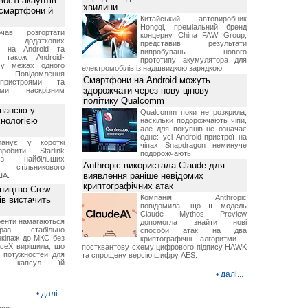
ості акаунтів:
хвилини
 смартфони й
Китайський автовиробник
Hongqi, преміальний бренд
чав розгортати
концерну China FAW Group,
ку додаткових
представив результати
в на Android та
випробувань нового
 також Android-
прототипу акумулятора для
 у межах одного
електромобілів із надшвидкою зарядкою.
 Повідомлення
Смартфони на Android можуть
пристроями та
здорожчати через нову цінову
ми наскрізним
політику Qualcomm
пансію у
Qualcomm поки не розкрила,
хнологією
наскільки подорожчають чіпи,
але для покупців це означає
одне: усі Android-пристрої на
анує у короткі
чіпах Snapdragon неминуче
робити Starlink
подорожчають.
 найбільших
Anthropic використала Claude для
в стільникового
виявлення раніше невідомих
ША.
криптографічних атак
ництво Crew
Компанія Anthropic
ів вистачить
повідомила, що її модель
Claude Mythos Preview
ренти намагаються
допомогла знайти нові
аз стабільно
способи атак на два
екіпаж до МКС без
криптографічні алгоритми -
aceX вирішила, що
постквантову схему цифрового підпису HAWK
 потужностей для
та спрощену версію шифру AES.
них капсул їй
•
далі...
•
далі...