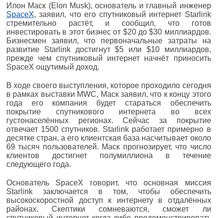
Илон Маск (Elon Musk), основатель и главный инженер
SpaceX
, заявил, что его спутниковый интернет Starlink
стремительно растёт, и сообщил, что готов
инвестировать в этот бизнес от $20 до $30 миллиардов.
Бизнесмен заявил, что первоначальные затраты на
развитие Starlink достигнут $5 или $10 миллиардов,
прежде чем спутниковый интернет начнёт приносить
SpaceX ощутимый доход.
В ходе своего выступления, которое проходило сегодня
в рамках выставки MWC, Маск заявил, что к концу этого
года его компания будет стараться обеспечить
покрытие спутникового интернета во всех
густонаселённых регионах. Сейчас за покрытие
отвечает 1500 спутников. Starlink работает примерно в
десятке стран, а его клиентская база насчитывает около
69 тысяч пользователей. Маск прогнозирует, что число
клиентов достигнет полумиллиона в течение
следующего года.
Основатель SpaceX говорит, что основная миссия
Starlink заключается в том, чтобы обеспечить
высокоскоростной доступ к интернету в отдалённых
районах. Скептики сомневаются, сможет ли
спутниковый интернет когда-либо продемонстрировать