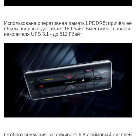
Использована оперативная память LPDDR5: причём её
объём впервые достигает 18 Гбайт. Вместимость флеш-
накопителя UFS 3.1 - до 512 Гбайт.
Особого внимания заслуживает 6,8-дюймовый дисплей