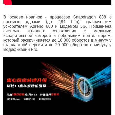
В основе новинок - процессор Snapdragon 888 с
восемью ядрами (до 2,84 ГГц), графическим
ускорителем Adreno 660 и модемом 5G. Применена
система активного охлаждения с медными
испарительной камерой и небольшим вентилятором,
который раскручивается до 18 000 оборотов в минуту у
стандартной версии и до 20 000 оборотов в минуту у
модификации Pro.