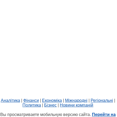
Аналітика
|
Фінанси
|
Економіка
|
Міжнародні
|
Регіональні
|
Политика
|
Бізнес
|
Новини компаній
Вы просматриваете мобильную версию сайта.
Перейти на