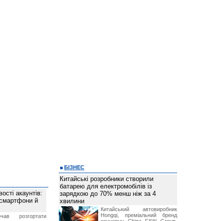
БІЗНЕС
Китайські розробники створили
батарею для електромобілів із
ості акаунтів:
зарядкою до 70% менш ніж за 4
 смартфони й
хвилини
Китайський автовиробник
Hongqi, преміальний бренд
чав розгортати