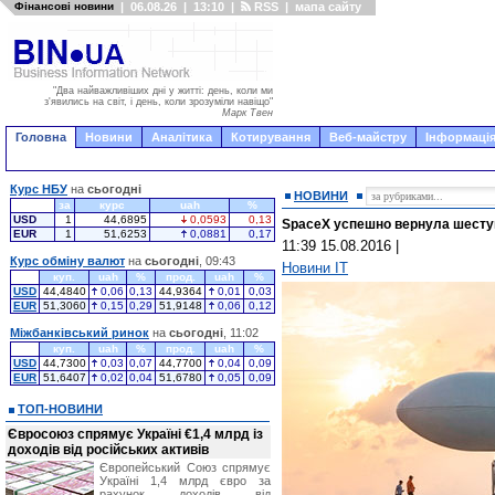
Фінансові новини
|
06.08.26
|
13:10
|
RSS
|
мапа сайту
"Два найважливіших дні у житті: день, коли ми
з'явились на світ, і день, коли зрозуміли навіщо"
Марк Твен
Головна
Новини
Аналітика
Котирування
Веб-майстру
Інформація
Курс НБУ
на
сьогодні
НОВИНИ
за
курс
uah
%
USD
1
44,6895
0,0593
0,13
SpaceX успешно вернула шестую
EUR
1
51,6253
0,0881
0,17
11:39 15.08.2016
|
Курс обміну валют
на
сьогодні
, 09:43
Новини IT
куп.
uah
%
прод.
uah
%
USD
44,4840
0,06
0,13
44,9364
0,01
0,03
EUR
51,3060
0,15
0,29
51,9148
0,06
0,12
Міжбанківський ринок
на
сьогодні
, 11:02
куп.
uah
%
прод.
uah
%
USD
44,7300
0,03
0,07
44,7700
0,04
0,09
EUR
51,6407
0,02
0,04
51,6780
0,05
0,09
ТОП-НОВИНИ
Євросоюз спрямує Україні €1,4 млрд із
доходів від російських активів
Європейський Союз спрямує
Україні 1,4 млрд євро за
рахунок доходів від