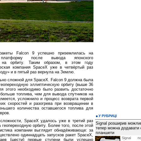
ракеты Falcon 9 успешно приземлилась на
 платформу после вывода японского
а на орбиту. Таким образом, в этом году
ческая компания SpaceX уже в четвёртый раз
оду» и в пятый раз вернула на Землю.
льно сложной для SpaceX. Falcon 9 должна была
геопереходную эллиптическую орбиту (выше 36
ля этого необходимо было развить достаточно
 больше топлива, чем для вывода спутников на
зумеется, усложнило и процесс возврата первой
ких скоростей и разогрева при возвращении в
еньшего количества оставшегося топлива для
вров.
У РУБРИЦІ
сложности, SpaceX удалось уже в третий раз
Signal розширив можлив
а геопереходную орбиту. Более того, после этой
тепер можна додавати
истика компании выглядит обнадёживающе: за
планшети
ествлено одиннадцать запусков ракет SpaceX,
Signal по
аев (шести) первые ступени были успешно