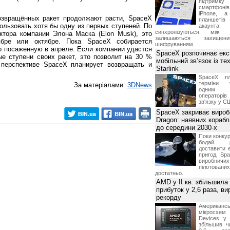
підтрим
смартфоні
iPhone, а
озвращённых ракет продолжают расти, SpaceX
планшетів
ользовать хотя бы одну из первых ступеней. По
акаунта.
синхронізуються між 
ктора компании Элона Маска (Elon Musk), это
залишаються захищени
ябре или октябре. Пока SpaceX собирается
шифруванням.
о посаженную в апреле. Если компании удастся
SpaceX розпочинає екс
е ступени своих ракет, это позволит на 30 %
мобільний зв’язок із те
 перспективе SpaceX планирует возвращать и
Starlink
SpaceX пл
терміни з
За матеріалами:
3DNews
одним з
операторі
зв'язку у С
SpaceX закриває вироб
Dragon: наявних корабл
до середини 2030-х
Поки конку
бодай р
доставити 
пригод, Sp
виробничих
пілотова
достатньо.
AMD у II кв. збільшила
прибуток у 2,6 раза, ви
рекорду
Американ
мікросхем
Devices у 
збільшив ч