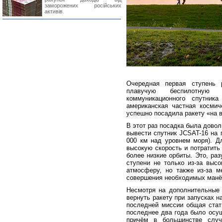
заморожених російських
активів.
Очередная первая ступень 
плавучую беспилотную
коммуникационного спутник
американская частная косми
успешно посадила ракету «на в
В этот раз посадка была дово
вывести спутник JCSAT-16 на 
000 км над уровнем моря). Д
высокую скорость и потратить
более низкие орбиты. Это, ра
ступени не только из-за высо
атмосферу, но также из-за м
совершения необходимых манё
Несмотря на дополнительные 
вернуть ракету при запусках н
последней миссии общая стат
последнее два года было осущ
причём в большинстве случ