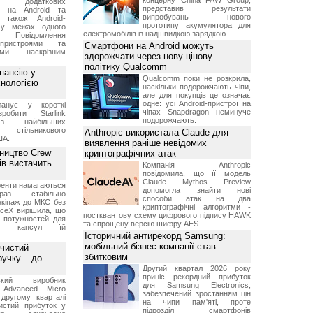
концерну China FAW Group,
ку додаткових
представив результати
в на Android та
випробувань нового
 також Android-
прототипу акумулятора для
 у межах одного
електромобілів із надшвидкою зарядкою.
 Повідомлення
пристроями та
Смартфони на Android можуть
ми наскрізним
здорожчати через нову цінову
політику Qualcomm
пансію у
Qualcomm поки не розкрила,
хнологією
наскільки подорожчають чіпи,
але для покупців це означає
одне: усі Android-пристрої на
анує у короткі
чіпах Snapdragon неминуче
робити Starlink
подорожчають.
 найбільших
в стільникового
Anthropic використала Claude для
ША.
виявлення раніше невідомих
ництво Crew
криптографічних атак
ів вистачить
Компанія Anthropic
повідомила, що її модель
Claude Mythos Preview
ренти намагаються
допомогла знайти нові
аз стабільно
способи атак на два
екіпаж до МКС без
криптографічні алгоритми -
aceX вирішила, що
постквантову схему цифрового підпису HAWK
 потужностей для
та спрощену версію шифру AES.
них капсул їй
Історичний антирекорд Samsung:
мобільний бізнес компанії став
 чистий
збитковим
ручку – до
Другий квартал 2026 року
приніс рекордний прибуток
ський виробник
для Samsung Electronics,
 Advanced Micro
забезпечений зростанням цін
другому кварталі
на чипи пам'яті, проте
истий прибуток у
підрозділ смартфонів