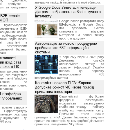
а, одночасно
завершив період із першим в історії збитком.
ний прибуток і
У Google Docs з’явилася генерація
ми за очікування
діаграм і зображень на базі штучного
 B2B-сервіс
інтелекту
а ФОП
Google почав розгортати нову
ШІ-функцію в Google Docs,
ультимаркетів
яка дозволить Gemini
резентувала B2B-
створювати візуальні
юридичних осіб та
матеріали на основі тексту
сіб-підприємців,
просто в документі.
може здійснювати
вні закупівлі в
Авторизацію за новою процедурою
безготівковим
пройшли вже 682 інформаційні
ративний баланс,
системи
анії.
У першому півріччі 2026 року
ожливості
Державна служба
ий вхід став
спеціального зв'язку та
ількості ПК
захисту інформації України
внесла до переліку
али про оновлення
авторизованих 485
lo, яке очікується
інформаційних систем.
му патчі Windows
хоже, за
Конфлікт навколо FIFA: Європа
нями, воно почало
допускає бойкот ЧС через прихід
я раніше.
приватних інвесторів
I-гігафабрик
Європейські футбольні
у глобальних
федерації розглядають
можливість застосування
крайнього заходу - бойкоту
я прагне створити
майбутніх чемпіонатів світу.
нфраструктуру
Причиною стали плани
нтелекту, яка має
президента FIFA Джанні Інфантіно залучити
нкціонувати до
приватних інвесторів до комерційної діяльності
028 року
організації, повідомляє Sky News.