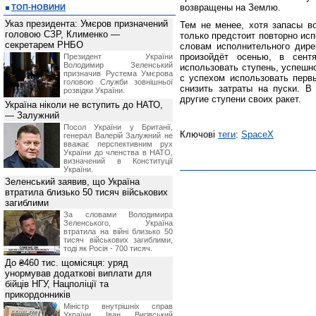
возвращены на Землю.
ТОП-НОВИНИ
Указ президента: Умєров призначений
Тем не менее, хотя запасы в
головою СЗР, Клименко —
только предстоит повторно исп
секретарем РНБО
словам исполнительного дире
произойдёт осенью, в сент
Президент України
Володимир Зеленський
использовать ступень, успешн
призначив Pустема Умєрова
с успехом использовать первы
головою Служби зовнішньої
снизить затраты на пуски. В
розвідки України.
другие ступени своих ракет.
Україна ніколи не вступить до НАТО,
— Залужний
Посол України у Британії,
Ключові
теги
:
SpaceX
генерал Валерій Залужний не
вважає перспективним рух
України до членства в НАТО,
визначений в Конституції
України.
Зеленський заявив, що Україна
втратила близько 50 тисяч військових
загиблими
За словами Володимира
Зеленського, Україна
втратила на війні близько 50
тисяч військових загиблими,
тоді як Росія - 700 тисяч.
До ₴460 тис. щомісяця: уряд
унормував додаткові виплати для
бійців НГУ, Нацполіції та
прикордонників
Міністр внутрішніх справ
України Іван Вигівський