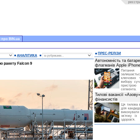
реєстр
 про BIN.ua
ПРЕС-РЕЛІЗИ
АНАЛІТИКА
Автономність та батар
 ракету Falcon 9
флагманів Apple iPhone
Питання
залишає
ключових 
вибору суч
пристрою
сегмента.
Тилові вакансії «Азову
фінансистів
Ця тилова в
для кандида
виконувати 
звʼязку із
здоровʼя.