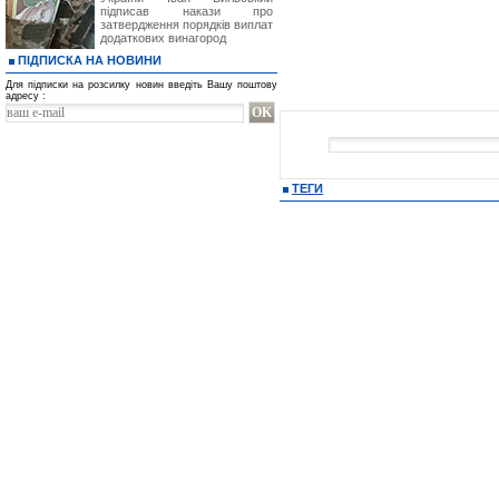
підписав накази про
затвердження порядків виплат
додаткових винагород
ПІДПИСКА НА НОВИНИ
Для підписки на розсилку новин введіть Вашу поштову
адресу :
ТЕГИ