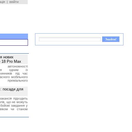
ація
|
ввійти
ея нових
 18 Pro Max
 автономності
ться одним із
чинників під час
асного мобільного
 преміального
»: посади для
акансія підходить
тів, що не можуть
бойові завдання у
 віком чи станом