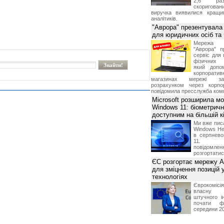
2,6 раз
скоригова
виручка виявилися кращи
аналітиків.
"Аврора" презентувала
для юридичних осіб т
Мережа м
"Аврора" п
сервіс для 
фізичних о
який допо
корпорати
магазинах мережі за 
розрахунком через корпо
повідомила пресслужба комп
Microsoft розширила м
Windows 11: біометричн
доступним на більшій к
Ми вже пис
Windows Hel
в серпнево
11. С
повідомлен
розгортатис
ЄС розгортає мережу A
для зміцнення позицій 
технологіях
Єврокомісі
власну і
штучного і
почати фу
середини 2