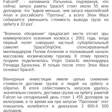
Falcon9", - напомнила Латынина, подчеркнув, что
сейчас запуск ракеты SpaceX стоит около 55 млн
долларов, что "вдвое меньше, чем запуск европейской
Arian и российского "Протона", а всего Элон Маск
собирается уменьшить стоимость вывода груза на
орбиту в 10 раз".
"Военное обозрение" предлагает вести отсчет эры
коммерческого освоения космоса с 2001 года, когда
первый полет совершил частный суборбитальный
самолет SpaceShipOne, спонсированный
миллиардером Полом Алленом и положивший начало
массовому космическому туризму. К этому проекту
позднее подключилась Virgin Galactic миллиардера
Ричарда Брэнсона. И только после этого Элон Маск
основал SpaceX.
Венчурные инвестиции имели целью снижение
стоимости доставки грузов и людей на орбиту и
обратно. В итоге себестоимость запусков удалось
значительно снизить: доставка грузов на орбиту ракетой
Falcon на сегодняшний день стоит 1 455 долларов за
килограмм, в то время как при запуске "Протонов" этот
показатель колеблется в диапазоне 2 600-4 500
долларов.