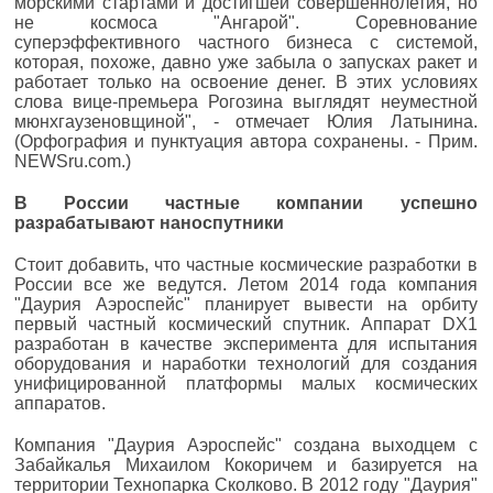
морскими стартами и достигшей совершеннолетия, но
не космоса "Ангарой". Соревнование
суперэффективного частного бизнеса с системой,
которая, похоже, давно уже забыла о запусках ракет и
работает только на освоение денег. В этих условиях
слова вице-премьера Рогозина выглядят неуместной
мюнхгаузеновщиной", - отмечает Юлия Латынина.
(Орфография и пунктуация автора сохранены. - Прим.
NEWSru.com.)
В России частные компании успешно
разрабатывают наноспутники
Стоит добавить, что частные космические разработки в
России все же ведутся. Летом 2014 года компания
"Даурия Аэроспейс" планирует вывести на орбиту
первый частный космический спутник. Аппарат DX1
разработан в качестве эксперимента для испытания
оборудования и наработки технологий для создания
унифицированной платформы малых космических
аппаратов.
Компания "Даурия Аэроспейс" создана выходцем с
Забайкалья Михаилом Кокоричем и базируется на
территории Технопарка Сколково. В 2012 году "Даурия"