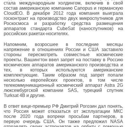
стала международным холдингом, включив в свой
состав американскую компанию Canopus и германскую
CloudEO. В декабре 2012 года компания выиграла
госконтракт на производство двух микроспутников для
Роскосмоса и разработку средства размещения
аппаратов стандарта CubeSat (наноспутников) на
российских ракетах-носителях.
Напомним, возросшее в последние месяцы
напряжение в отношениях России и США заставило
стороны пересмотреть совместные космические
проекты. Вашингтон ввел запрет на поставку в Россию
космических аппаратов американского производства и
тех, в которых используются американские
комплектующие. Таким образом под запрет попали
несколько европейских проектов, в том числе
телекоммуникационный космический аппарат Astra 2G
люксембургской компании SAS, турецкий спутник
Turksat 4B и другие.
В ответ вице-премьер РФ Дмитрий Рогозин дал понять,
что Россия может отказаться от эксплуатации МКС
после 2020 года вопреки просьбам партнеров, в
первую очередь США. Он также предложил NASA
отправлять своих астронавтов на орбиту с помощью