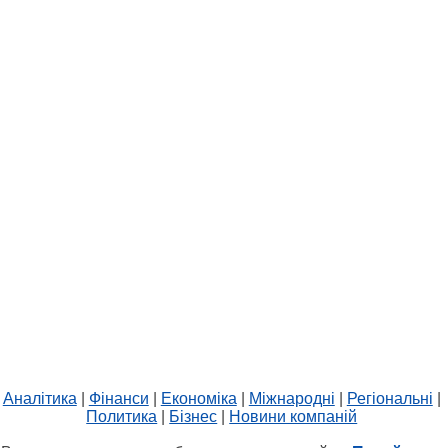
Аналітика
|
Фінанси
|
Економіка
|
Міжнародні
|
Регіональні
|
Политика
|
Бізнес
|
Новини компаній