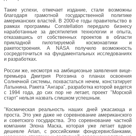
Такие успехи, отмечает издание, стали возможны
благодаря грамотной государственной политике
американских властей. В 2000-е годы правительство в
рамках программы Constellation передало бизнесу
наработанные за десятилетия технологии и опыта,
отказавшись от собственных проектов в области
прикладной пилотируемой космонавтики и
ракетостроения. А NASA получило возможность
сосредоточиться на фундаментальных исследованиях
и разработках.
России же, несмотря на амбициозные заявления вице-
премьера Дмитрия Рогозина о планах освоения
Солнечной системы, похвастаться нечем, констатирует
Латынина. Ракета "Ангара", разработка которой ведется
с 1994 года, до сих пор не летает, проект "Морской
старт" нельзя назвать слишком успешным.
"Космическая реальность наших дней ужасающа и
проста. Это уже даже не соревнование американского
и советского государства. Это соревнование частной
компании Элона Маска, которая уже летает вдвое
дешевле Arian, с российскими фондсервисбанками,