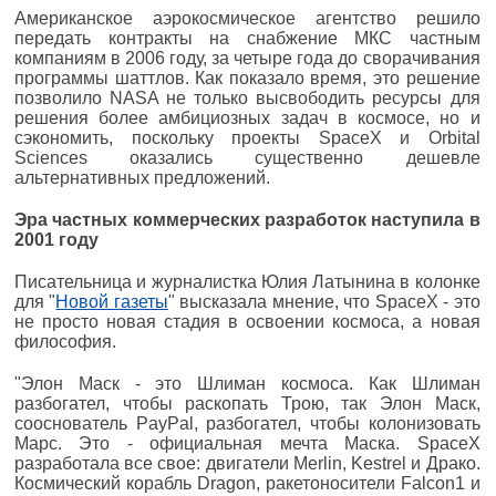
Американское аэрокосмическое агентство решило
передать контракты на снабжение МКС частным
компаниям в 2006 году, за четыре года до сворачивания
программы шаттлов. Как показало время, это решение
позволило NASA не только высвободить ресурсы для
решения более амбициозных задач в космосе, но и
сэкономить, поскольку проекты SpaceX и Оrbital
Sciences оказались существенно дешевле
альтернативных предложений.
Эра частных коммерческих разработок наступила в
2001 году
Писательница и журналистка Юлия Латынина в колонке
для "
Новой газеты
" высказала мнение, что SpaceX - это
не просто новая стадия в освоении космоса, а новая
философия.
"Элон Маск - это Шлиман космоса. Как Шлиман
разбогател, чтобы раскопать Трою, так Элон Маск,
сооснователь PayPal, разбогател, чтобы колонизовать
Марс. Это - официальная мечта Маска. SpaceX
разработала все свое: двигатели Merlin, Kestrel и Драко.
Космический корабль Dragon, ракетоносители Falcon1 и