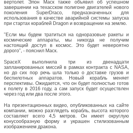
вертолет. Элон Маск также объявил об успешном
завершении на техасском полигоне двигателей нового
поколения SuperDraco, предназначенных для
использования в качестве аварийной системы запуска
при стартах кораблей Dragon и возвращении на землю.
"Если мы будем тратиться на одноразовые ракеты и
космические аппараты, мы никогда не получим
настоящий доступ в космос. Это будет невероятно
дорого", - пояснил Маск.
SpaceX выполнила три из двенадцати
запланированных миссий в рамках контракта с NASA,
но до сих пор речь шла только о доставке грузов и
беспилотных аппаратов. Новый корабль меняет
перспективы. Ожидается, что он будет полностью готов
к полету в 2016 году, а сам запуск будет осуществлен
через год или два после этого.
На презентационных видео, опубликованных на сайте
компании, можно разглядеть корабль, высота которого
составляет всего 4,5 метров. Он имеет округлую
конусообразную форму и украшен стилизованным
изображением дракона.