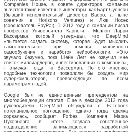
Companies House, в совете директоров компании
значатся такие известные инвесторы, как Барт Суонсон
(бывший исполнительный директор Badoo, а ныне
советник в Horizons Ventures) и Люк Носек
(сооснователь PayPal). В 2012 году о компании писал
профессор Университета Карнеги - Меллон Ларри
Вассерман, который утверждал, что DeepMind
«пытается создать систему, которая будет мыслить
самостоятельно» при помощи машинного
самообучения и наработок нейробиологии. «Это
звучало безумно, пока Шейн Легг не озвучил мне
список миллиардеров, инвестировавших в компанию»,
- отмечал тогда г-н Вассерман. По его мнению,
подобные технологии позволили бы создать мир
суперкомпьютеров, превосходящих по всем
параметрам людей.
Google был не единственным претендентом на
многообещающий стартап. Еще в декабре 2012 года
руководители DeepMind обсуждали с Facebook
потенциальное поглощение, однако тогда сделка
сорвалась, сообщает Forbes. Компания Марка
Цукерберга в итоге создала собственное
подразделение, занимающееся разработкой