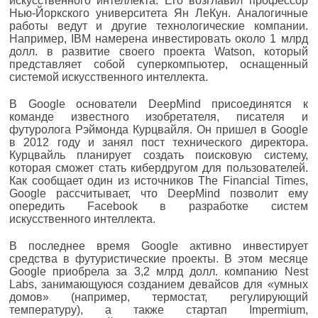
искусственного интеллекта. Его возглавил профессор
Нью-Йоркского университета Ян ЛеКун. Аналогичные
работы ведут и другие технологические компании.
Например, IBM намерена инвестировать около 1 млрд
долл. в развитие своего проекта Watson, который
представляет собой суперкомпьютер, оснащенный
системой искусственного интеллекта.
В Google основатели DeepMind присоединятся к
команде известного изобретателя, писателя и
футуролога Рэймонда Курцвайля. Он пришел в Google
в 2012 году и занял пост технического директора.
Курцвайль планирует создать поисковую систему,
которая сможет стать кибердругом для пользователей.
Как сообщает один из источников The Financial Times,
Google рассчитывает, что DeepMind позволит ему
опередить Facebook в разработке систем
искусственного интеллекта.
В последнее время Google активно инвестирует
средства в футуристические проекты. В этом месяце
Google приобрела за 3,2 млрд долл. компанию Nest
Labs, занимающуюся созданием девайсов для «умных
домов» (например, термостат, регулирующий
температуру), а также стартап Impermium,