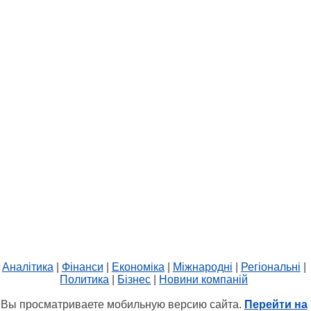
Аналітика
|
Фінанси
|
Економіка
|
Міжнародні
|
Регіональні
|
Политика
|
Бізнес
|
Новини компаній
Вы просматриваете мобильную версию сайта.
Перейти на