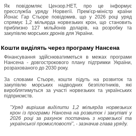
Як повідомляє Цензор.НЕТ, про це інформує
пресслужба уряду Норвегії. Прем'єр-міністр країни
Йонас Гар Стьоре повідомив, що у 2026 році уряд
спрямує 1,2 мільярда норвезьких крон, що становить
приблизно 127 мільйонів доларів, на розробку та
закупівлю морських дронів для України.
Кошти виділять через програму Нансена
Фінансування здійснюватиметься в межах програми
Нансена - довгострокового плану підтримки України,
розрахованого до 2030 року.
За словами Стьоре, кошти підуть на розвиток та
закупівлю морських надводних безпілотників, які
вироблятимуться за участі норвезьких та українських
підприємств.
"Уряд вирішив виділити 1,2 мільярда норвезьких
крон із програми Нансена на розвиток і закупівлі у
2026 році за рахунок постачань з норвезької та
української промисловості", - зазначив глава уряду.