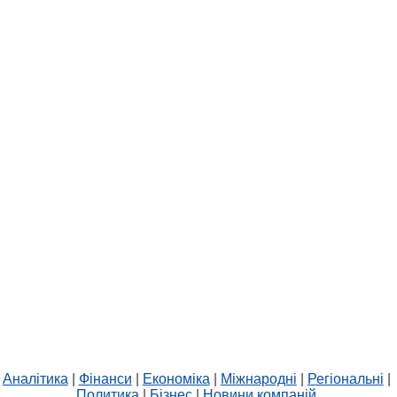
Аналітика
|
Фінанси
|
Економіка
|
Міжнародні
|
Регіональні
|
Политика
|
Бізнес
|
Новини компаній