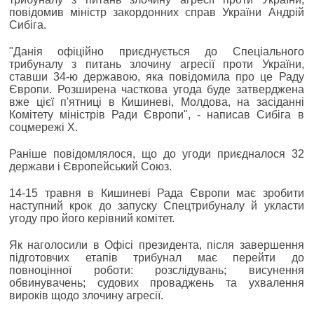
повідомив міністр закордонних справ України Андрій
Сибіга.
"Данія офіційно приєднується до Спеціального
трибуналу з питань злочину агресії проти України,
ставши 34-ю державою, яка повідомила про це Раду
Європи. Розширена часткова угода буде затверджена
вже цієї п'ятниці в Кишиневі, Молдова, на засіданні
Комітету міністрів Ради Європи", - написав Сибіга в
соцмережі Х.
Раніше повідомлялося, що до угоди приєдналося 32
держави і Європейський Союз.
14-15 травня в Кишиневі Рада Європи має зробити
наступний крок до запуску Спецтрибуналу й укласти
угоду про його керівний комітет.
Як наголосили в Офісі президента, після завершення
підготовчих етапів трибунал має перейти до
повноцінної роботи: розслідувань; висунення
обвинувачень; судових проваджень та ухвалення
вироків щодо злочину агресії.