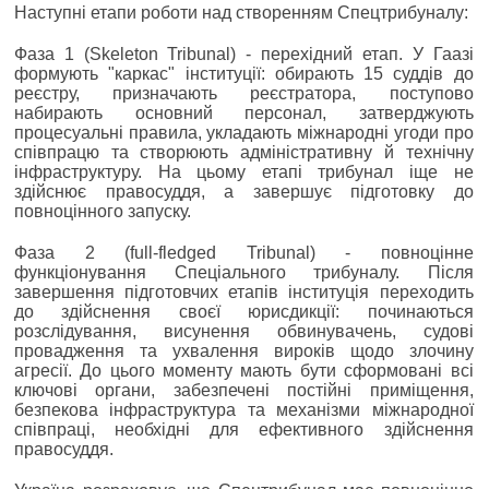
Наступні етапи роботи над створенням Спецтрибуналу:
Фаза 1 (Skeleton Tribunal) - перехідний етап. У Гаазі
формують "каркас" інституції: обирають 15 суддів до
реєстру, призначають реєстратора, поступово
набирають основний персонал, затверджують
процесуальні правила, укладають міжнародні угоди про
співпрацю та створюють адміністративну й технічну
інфраструктуру. На цьому етапі трибунал іще не
здійснює правосуддя, а завершує підготовку до
повноцінного запуску.
Фаза 2 (full-fledged Tribunal) - повноцінне
функціонування Спеціального трибуналу. Після
завершення підготовчих етапів інституція переходить
до здійснення своєї юрисдикції: починаються
розслідування, висунення обвинувачень, судові
провадження та ухвалення вироків щодо злочину
агресії. До цього моменту мають бути сформовані всі
ключові органи, забезпечені постійні приміщення,
безпекова інфраструктура та механізми міжнародної
співпраці, необхідні для ефективного здійснення
правосуддя.