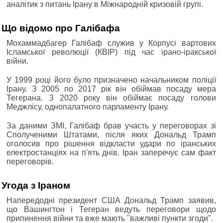
аналітик з питань Ірану в Міжнародній кризовій групі.
Що відомо про Галібафа
Мохаммадбагер Галібаф служив у Корпусі вартових
Ісламської революції (КВІР) під час ірано-іракської
війни.
У 1999 році його було призначено начальником поліції
Ірану. З 2005 по 2017 рік він обіймав посаду мера
Тегерана. З 2020 року він обіймає посаду голови
Меджлісу, однопалатного парламенту Ірану.
За даними ЗМІ, Галібаф брав участь у переговорах зі
Сполученими Штатами, після яких Дональд Трамп
оголосив про рішення відкласти удари по іранських
електростанціях на п'ять днів. Іран заперечує сам факт
переговорів.
Угода з Іраном
Напередодні президент США Дональд Трамп заявив,
що Вашингтон і Тегеран ведуть переговори щодо
припинення війни та вже мають "важливі пункти згоди".