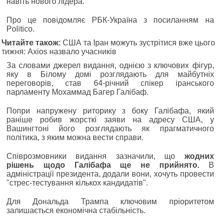
навіть нового лідера.
Про це повідомляє РБК-Україна з посиланням на
Politico.
Читайте також:
США та Іран можуть зустрітися вже цього
тижня: Axios назвало учасників
За словами джерел видання, однією з ключових фігур,
яку в Білому домі розглядають для майбутніх
переговорів, став 64-річний спікер іранського
парламенту Мохаммад Багер Галібаф.
Попри напружену риторику з боку Галібафа, який
раніше робив жорсткі заяви на адресу США, у
Вашингтоні його розглядають як прагматичного
політика, з яким можна вести справи.
Співрозмовники видання зазначили, що
жодних
рішень щодо Галібафа ще не прийнято.
В
адміністрації президента, додали вони, хочуть провести
"стрес-тестування кількох кандидатів".
Для Дональда Трампа ключовим пріоритетом
залишається економічна стабільність.