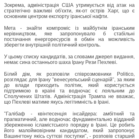
Зокрема, адміністрація США утримується від атак на
стратегічно важливі об'єкти, як-от острів Харг, що є
основним центром експорту іранської нафти.
Мета - знайти компроміс із майбутнім іранським
керівництвом, яке запропонувало б стабільні
постачання енергоресурсів в обмін на можливість
зберегти внутрішній політичний контроль.
У цьому списку кандидатів, за словами джерел видання,
немає сина останнього шаха Ірану Рези Пехлеві.
Білий дім, як розповіли співрозмовники Politico,
розглядає для Ірану "венесуельський сценарій", за яким
до влади приходить політик, який користується
підтримкою в країні та водночас є лояльним до
Сполучених Штатів. Адміністрація Трампа не вважає,
що Пехлеві матиме якусь легітимність в Ірані.
"Галібаф - квінтесенція інсайдера: амбітний та
прагматичний, але водночас фундаментально відданий
збереженню ісламістського порядку в Ірані. Це робить
його малоймовірним кандидатом, який запропонує
Вашингтону якісь суттєві поступки", - розповів старший