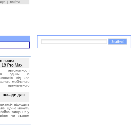
ація
|
ввійти
ея нових
 18 Pro Max
 автономності
ться одним із
чинників під час
асного мобільного
 преміального
»: посади для
акансія підходить
тів, що не можуть
бойові завдання у
 віком чи станом