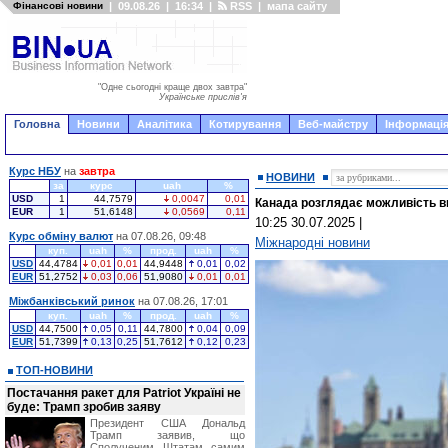
Фінансові новини
|
09.08.26
|
16:34
|
RSS
|
мапа сайту
"Одне сьогодні краще двох завтра"
Українське прислів'я
Головна
Новини
Аналітика
Котирування
Веб-майстру
Інформація
Курс НБУ
на
завтра
НОВИНИ
за
курс
uah
%
USD
1
44,7579
0,0047
0,01
Канада розглядає можливість в
EUR
1
51,6148
0,0569
0,11
10:25 30.07.2025
|
Курс обміну валют
на 07.08.26, 09:48
Міжнародні новини
куп.
uah
%
прод.
uah
%
USD
44,4784
0,01
0,01
44,9448
0,01
0,02
EUR
51,2752
0,03
0,06
51,9080
0,01
0,01
Міжбанківський ринок
на 07.08.26, 17:01
куп.
uah
%
прод.
uah
%
USD
44,7500
0,05
0,11
44,7800
0,04
0,09
EUR
51,7399
0,13
0,25
51,7612
0,12
0,23
ТОП-НОВИНИ
Постачання ракет для Patriot Україні не
буде: Трамп зробив заяву
Президент США Дональд
Трамп заявив, що
Сполученим Штатам самим