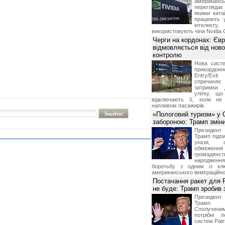
американ
перегляда
якими китай
працюють 
інтелекту
використовують чіпи Nvidia 
Черги на кордонах: Єв
відмовляється від ново
контролю
Нова систе
прикордон
Entry/Exi
спричиня
затримки 
улітку, що
відключають її, коли не
напливом пасажирів.
«Пологовий туризм» у 
забороною: Трамп змін
Президен
Трамп підпи
укази, 
обмежен
грома
народженн
боротьбу з одним із клю
американського імміграційн
Постачання ракет для Pa
не буде: Трамп зробив 
Президен
Трамп 
Сполучени
потрібні 
систем Patri