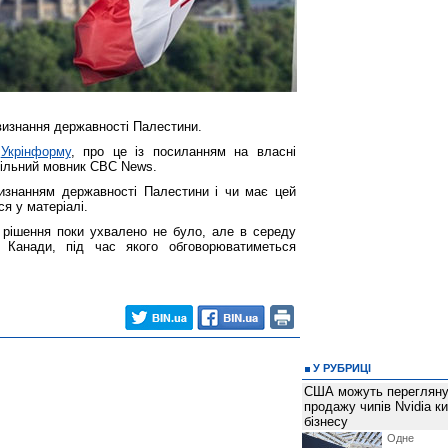
визнання державності Палестини.
т
Укрінформу
, про це із посиланням на власні
ільний мовник CBC News.
изнанням державності Палестини і чи має цей
ся у матеріалі.
 рішення поки ухвалено не було, але в середу
у Канади, під час якого обговорюватиметься
У РУБРИЦІ
США можуть перегляну
продажу чипів Nvidia к
бізнесу
Одне 