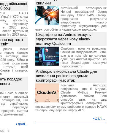
хвилини
лрд військової
6 році
Китайський автовиробник
Hongqi, преміальний бренд
-члени НАТО
концерну China FAW Group,
Україні €70 млрд
представив результати
кову допомогу,
випробувань нового
я та підготовку
прототипу акумулятора для
х у 2026 році.
електромобілів із надшвидкою зарядкою.
й обсяг підтримки
Смартфони на Android можуть
ти й у 2027 році.
здорожчати через нову цінову
ння вартості
політику Qualcomm
світі
Qualcomm поки не розкрила,
й ринок може
наскільки подорожчають чіпи,
я з новою хвилею
але для покупців це означає
чої інфляції вже
одне: усі Android-пристрої на
2026 року. Війни в
чіпах Snapdragon неминуче
а Ірані формують
подорожчають.
й шторм", який
обників і створює
Anthropic використала Claude для
в.
виявлення раніше невідомих
ють порядок
криптографічних атак
инного
Компанія Anthropic
повідомила, що її модель
Claude Mythos Preview
кий Союз оновлює
допомогла знайти нові
мпорту продукції
способи атак на два
о походження, що
криптографічні алгоритми -
від українських
постквантову схему цифрового підпису HAWK
рів перегляду
та спрощену версію шифру AES.
 процесів, систем
ої документації.
•
далі...
•
далі...
026 »