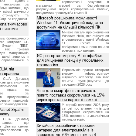
ських відомств
корпоративні закупівлі в
є механізми, за
магазинах мережі за безготівковим
ські компанії, що
розрахунком через корпоративний баланс,
у сфері штучного
повідомила пресслужба компанії.
, отримують та
Microsoft розширила можливості
Corp. за кордоном.
Windows 11: біометричний вхід став
ропа тимчасово
доступним на більшій кількості ПК
ї системи
Ми вже писали про оновлення
Windows Hello, яке очікується
ма біометричного
в серпневому патчі Windows
ного контролю ЄС
11. Схоже, за
t System (EES)
повідомленнями, воно почало
є такі тривалі
розгортатися раніше.
для мандрівників
ЄС розгортає мережу AI-гігафабрик
 деякі аеропорти
для зміцнення позицій у глобальних
 справляються з
технологіях
США під
Єврокомісія прагне створити
ив правила
власну інфраструктуру
штучного інтелекту, яка має
т США Дональд
почати функціонувати до
сав два виконавчі
середини 2028 року
спрямовані на
ня права на
Чіпи для смартфонів втрачають
дянство за
попит: поставки скоротилися на 15%
ям, продовживши
через зростання вартості пам’яті
чових принципів
ого законодавства.
У першій половині 2026 року
світові постачання чипів для
triot Україні
смартфонів скоротилися на
заяву
15% порівняно з аналогічним
т США Дональд
періодом торік.
заявив, що
Китайські розробники створили
м Штатам самим
батарею для електромобілів із
перехоплювачі до
ot.
зарядкою до 70% менш ніж за 4