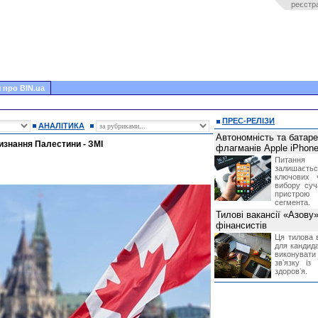
реєстр
 про BIN.ua
ПРЕС-РЕЛІЗИ
АНАЛІТИКА
Автономність та батар
изнання Палестини - ЗМІ
флагманів Apple iPhone
Питання
залишає
ключових 
вибору суч
пристрою
сегмента.
Тилові вакансії «Азову
фінансистів
Ця тилова в
для кандида
виконувати 
звʼязку із
здоровʼя.