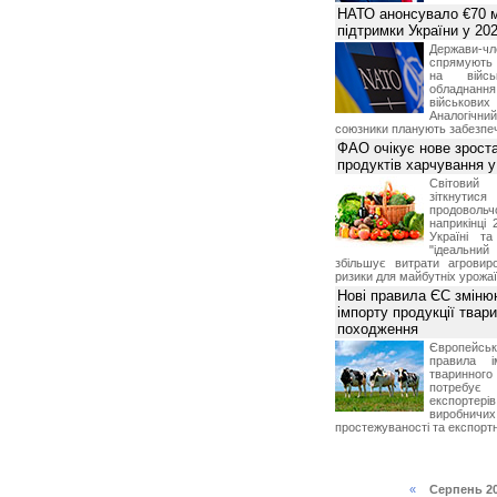
НАТО анонсувало €70 м
підтримки України у 202
Держави
спрямують 
на війсь
обладнанн
військови
Аналогічни
союзники планують забезпечи
ФАО очікує нове зроста
продуктів харчування у 
Світови
зіткнутис
продоволь
наприкінці 
Україні т
"ідеальни
збільшує витрати агровир
ризики для майбутніх урожаї
Нові правила ЄС зміню
імпорту продукції твар
походження
Європейсь
правила і
тваринног
потребує 
експорте
виробничих
простежуваності та експортн
«
Серпень 2