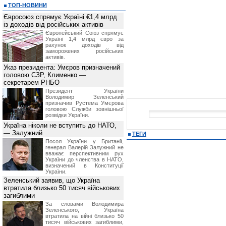
ТОП-НОВИНИ
Євросоюз спрямує Україні €1,4 млрд
із доходів від російських активів
Європейський Союз спрямує
Україні 1,4 млрд євро за
рахунок доходів від
заморожених російських
активів.
Указ президента: Умєров призначений
головою СЗР, Клименко —
секретарем РНБО
Президент України
Володимир Зеленський
призначив Pустема Умєрова
головою Служби зовнішньої
розвідки України.
Україна ніколи не вступить до НАТО,
— Залужний
ТЕГИ
Посол України у Британії,
генерал Валерій Залужний не
вважає перспективним рух
України до членства в НАТО,
визначений в Конституції
України.
Зеленський заявив, що Україна
втратила близько 50 тисяч військових
загиблими
За словами Володимира
Зеленського, Україна
втратила на війні близько 50
тисяч військових загиблими,