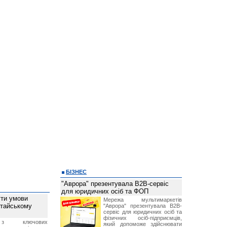
БІЗНЕС
"Аврора" презентувала B2B-сервіс
для юридичних осіб та ФОП
ти умови
Мережа мультимаркетів
итайському
"Аврора" презентувала B2B-
сервіс для юридичних осіб та
фізичних осіб-підприємців,
з ключових
який допоможе здійснювати