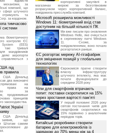
ських відомств
корпоративні закупівлі в
є механізми, за
магазинах мережі за безготівковим
ські компанії, що
розрахунком через корпоративний баланс,
у сфері штучного
повідомила пресслужба компанії.
, отримують та
Microsoft розширила можливості
Corp. за кордоном.
Windows 11: біометричний вхід став
ропа тимчасово
доступним на більшій кількості ПК
ї системи
Ми вже писали про оновлення
Windows Hello, яке очікується
ма біометричного
в серпневому патчі Windows
ного контролю ЄС
11. Схоже, за
t System (EES)
повідомленнями, воно почало
є такі тривалі
розгортатися раніше.
для мандрівників
ЄС розгортає мережу AI-гігафабрик
 деякі аеропорти
для зміцнення позицій у глобальних
 справляються з
технологіях
США під
Єврокомісія прагне створити
ив правила
власну інфраструктуру
штучного інтелекту, яка має
т США Дональд
почати функціонувати до
сав два виконавчі
середини 2028 року
спрямовані на
ня права на
Чіпи для смартфонів втрачають
дянство за
попит: поставки скоротилися на 15%
ям, продовживши
через зростання вартості пам’яті
чових принципів
ого законодавства.
У першій половині 2026 року
світові постачання чипів для
triot Україні
смартфонів скоротилися на
заяву
15% порівняно з аналогічним
т США Дональд
періодом торік.
заявив, що
Китайські розробники створили
м Штатам самим
батарею для електромобілів із
перехоплювачі до
ot.
зарядкою до 70% менш ніж за 4