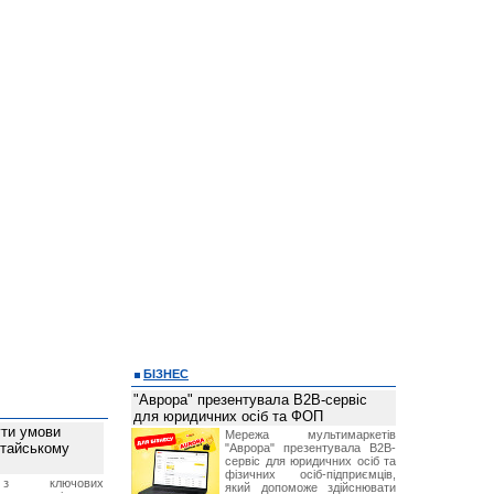
БІЗНЕС
"Аврора" презентувала B2B-сервіс
для юридичних осіб та ФОП
ти умови
Мережа мультимаркетів
итайському
"Аврора" презентувала B2B-
сервіс для юридичних осіб та
фізичних осіб-підприємців,
з ключових
який допоможе здійснювати