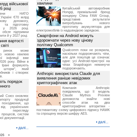
хвилини
лрд військової
6 році
Китайський автовиробник
Hongqi, преміальний бренд
-члени НАТО
концерну China FAW Group,
Україні €70 млрд
представив результати
кову допомогу,
випробувань нового
я та підготовку
прототипу акумулятора для
х у 2026 році.
електромобілів із надшвидкою зарядкою.
й обсяг підтримки
Смартфони на Android можуть
ти й у 2027 році.
здорожчати через нову цінову
ння вартості
політику Qualcomm
світі
Qualcomm поки не розкрила,
й ринок може
наскільки подорожчають чіпи,
я з новою хвилею
але для покупців це означає
чої інфляції вже
одне: усі Android-пристрої на
2026 року. Війни в
чіпах Snapdragon неминуче
а Ірані формують
подорожчають.
й шторм", який
обників і створює
Anthropic використала Claude для
в.
виявлення раніше невідомих
ють порядок
криптографічних атак
инного
Компанія Anthropic
повідомила, що її модель
Claude Mythos Preview
кий Союз оновлює
допомогла знайти нові
мпорту продукції
способи атак на два
о походження, що
криптографічні алгоритми -
від українських
постквантову схему цифрового підпису HAWK
рів перегляду
та спрощену версію шифру AES.
 процесів, систем
ої документації.
•
далі...
•
далі...
026 »