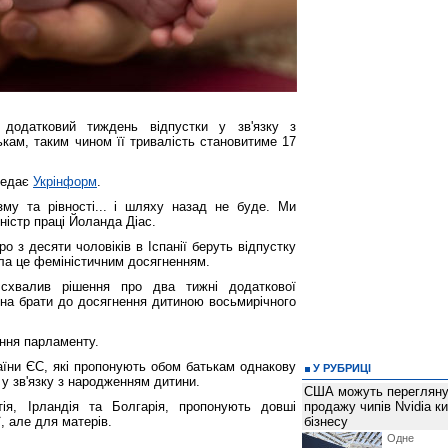
 додатковий тиждень відпустки у зв'язку з
кам, таким чином її тривалість становитиме 17
редає
Укрінформ
.
зму та рівності... і шляху назад не буде. Ми
ністр праці Йоланда Діас.
о з десяти чоловіків в Іспанії беруть відпустку
ала це феміністичним досягненням.
 схвалив рішення про два тижні додаткової
жна брати до досягнення дитиною восьмирічного
ння парламенту.
країни ЄС, які пропонують обом батькам однакову
У РУБРИЦІ
 у зв'язку з народженням дитини.
США можуть перегляну
тія, Ірландія та Болгарія, пропонують довші
продажу чипів Nvidia к
ї, але для матерів.
бізнесу
Одне 