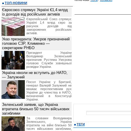
ТОП-НОВИНИ
Євросоюз спрямує Україні €1,4 млрд
із доходів від російських активів
Європейський Союз спрямує
Україні 1,4 млрд євро за
рахунок доходів від
заморожених російських
активів.
Указ президента: Умєров призначений
головою СЗР, Клименко —
секретарем РНБО
Президент України
Володимир Зеленський
призначив Pустема Умєрова
головою Служби зовнішньої
розвідки України.
Україна ніколи не вступить до НАТО,
— Залужний
Посол України у Британії,
генерал Валерій Залужний не
вважає перспективним рух
України до членства в НАТО,
визначений в Конституції
України.
Зеленський заявив, що Україна
втратила близько 50 тисяч військових
загиблими
За словами Володимира
Зеленського, Україна
ТЕГИ
втратила на війні близько 50
тисяч військових загиблими,