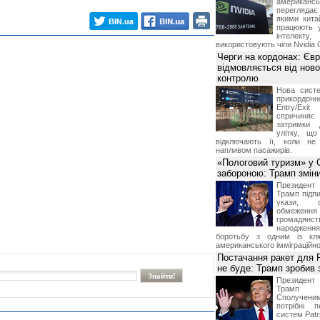
американ
перегляда
якими китай
працюють 
інтелекту
використовують чіпи Nvidia 
Черги на кордонах: Єв
відмовляється від ново
контролю
Нова систе
прикордон
Entry/Exi
спричиня
затримки 
улітку, що
відключають її, коли не
напливом пасажирів.
«Пологовий туризм» у 
забороною: Трамп змін
Президен
Трамп підпи
укази, 
обмежен
грома
народженн
боротьбу з одним із клю
американського імміграційн
Постачання ракет для Pa
не буде: Трамп зробив 
Президен
Трамп 
Сполучени
потрібні 
систем Patri