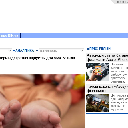
реєстр
 про BIN.ua
ПРЕС-РЕЛІЗИ
АНАЛІТИКА
Автономність та батар
термін декретної відпустки для обох батьків
флагманів Apple iPhone
Питання
залишає
ключових 
вибору суч
пристрою
сегмента.
Тилові вакансії «Азову
фінансистів
Ця тилова в
для кандида
виконувати 
звʼязку із
здоровʼя.