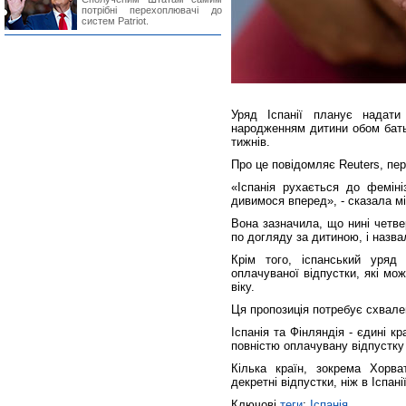
потрібні перехоплювачі до
систем Patriot.
Уряд Іспанії планує надати
народженням дитини обом бать
тижнів.
Про це повідомляє Reuters, пе
«Іспанія рухається до феміні
дивимося вперед», - сказала мі
Вона зазначила, що нині четвер
по догляду за дитиною, і назв
Крім того, іспанський уряд
оплачуваної відпустки, які мо
віку.
Ця пропозиція потребує схвале
Іспанія та Фінляндія - єдині 
повністю оплачувану відпустку
Кілька країн, зокрема Хорва
декретні відпустки, ніж в Іспані
Ключові
теги
:
Іспанія