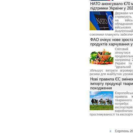
НАТО анонсувало €70 м
підтримки України у 202
Держави
спрямують 
на війсь
обладнанн
військови
Аналогічни
союзники планують забезпечи
ФАО очікує нове зроста
продуктів харчування у 
Світови
зіткнутис
продоволь
наприкінці 
Україні т
"ідеальни
збільшує витрати агровир
ризики для майбутніх урожаї
Нові правила ЄС зміню
імпорту продукції твар
походження
Європейсь
правила і
тваринног
потребує 
експорте
виробничих
простежуваності та експортн
«
Серпень 2