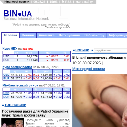
Фінансові новини
|
09.08.26
|
15:03
|
RSS
|
мапа сайту
"Роботі як не сядеш на шию, то вона тобі сяде"
Українське прислів'я
Головна
Новини
Аналітика
Котирування
Веб-майстру
Інформація
Курс НБУ
на
завтра
НОВИНИ
за
курс
uah
%
USD
1
44,7579
0,0047
0,01
В Іспанії пропонують збільшити 
EUR
1
51,6148
0,0569
0,11
10:20 30.07.2025
|
Курс обміну валют
на 07.08.26, 09:48
Міжнародні новини
куп.
uah
%
прод.
uah
%
USD
44,4784
0,01
0,01
44,9448
0,01
0,02
EUR
51,2752
0,03
0,06
51,9080
0,01
0,01
Міжбанківський ринок
на 07.08.26, 17:01
куп.
uah
%
прод.
uah
%
USD
44,7500
0,05
0,11
44,7800
0,04
0,09
EUR
51,7399
0,13
0,25
51,7612
0,12
0,23
ТОП-НОВИНИ
Постачання ракет для Patriot Україні не
буде: Трамп зробив заяву
Президент США Дональд
Трамп заявив, що
Сполученим Штатам самим