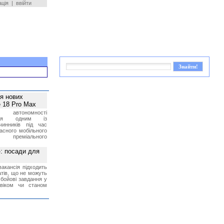
ація
|
ввійти
ея нових
 18 Pro Max
 автономності
ться одним із
чинників під час
асного мобільного
 преміального
»: посади для
акансія підходить
тів, що не можуть
бойові завдання у
 віком чи станом