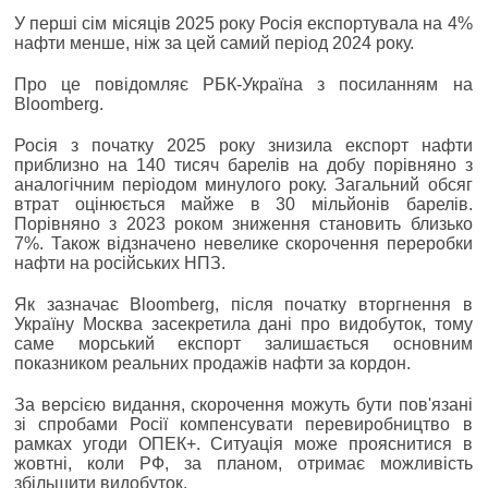
У перші сім місяців 2025 року Росія експортувала на 4%
нафти менше, ніж за цей самий період 2024 року.
Про це повідомляє РБК-Україна з посиланням на
Bloomberg.
Росія з початку 2025 року знизила експорт нафти
приблизно на 140 тисяч барелів на добу порівняно з
аналогічним періодом минулого року. Загальний обсяг
втрат оцінюється майже в 30 мільйонів барелів.
Порівняно з 2023 роком зниження становить близько
7%. Також відзначено невелике скорочення переробки
нафти на російських НПЗ.
Як зазначає Bloomberg, після початку вторгнення в
Україну Москва засекретила дані про видобуток, тому
саме морський експорт залишається основним
показником реальних продажів нафти за кордон.
За версією видання, скорочення можуть бути пов'язані
зі спробами Росії компенсувати перевиробництво в
рамках угоди ОПЕК+. Ситуація може прояснитися в
жовтні, коли РФ, за планом, отримає можливість
збільшити видобуток.