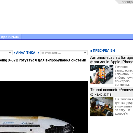
реєстр
 про BIN.ua
ПРЕС-РЕЛІЗИ
АНАЛІТИКА
Автономність та батар
oeing X-37B готується для випробування системи
флагманів Apple iPhone
Питання
залишає
ключових 
вибору суч
пристрою
сегмента.
Тилові вакансії «Азову
фінансистів
Ця тилова в
для кандида
виконувати 
звʼязку із
здоровʼя.