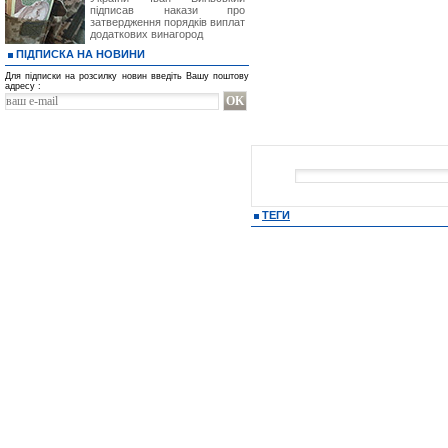
підписав накази про
затвердження порядків виплат
додаткових винагород
ПІДПИСКА НА НОВИНИ
Для підписки на розсилку новин введіть Вашу поштову
адресу :
ТЕГИ