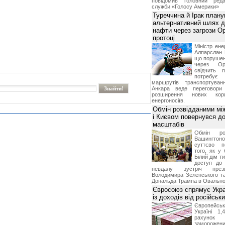
повідомив головний реда
служби «Голосу Америки»
Туреччина й Ірак план
альтернативний шлях д
нафти через загрози О
протоці
Міністр ене
Алпарслан 
що порушен
через Ор
свідчить 
потребує 
маршрутів транспортува
Анкара веде переговор
розширення нових кори
енергоносіїв.
Обмін розвідданими мі
і Києвом повернувся д
масштабів
Обмін ро
Вашингт
суттєво п
того, як у 
Білий дім т
доступ до 
невдалу зустріч през
Володимира Зеленського т
Дональда Трампа в Овальном
Євросоюз спрямує Укра
із доходів від російськи
Європейсь
Україні 1
рахунок
замороже