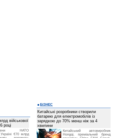
БІЗНЕС
Китайські розробники створили
батарею для електромобілів із
лрд військової
зарядкою до 70% менш ніж за 4
6 році
хвилини
-члени НАТО
Китайський автовиробник
Україні €70 млрд
Hongqi, преміальний бренд
кову допомогу,