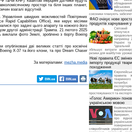
Ф та/чи КНР). Квантові інерційні датчики будуть
обладнанн
навколомісячному просторі та біля інших планет,
військови
ичин взагалі відсутній.
Аналогічни
союзники планують забезпечи
 Управління швидких можливостей Повітряних
ФАО очікує нове зроста
ce Rapid Capabilities Office), яке керує місіями
продуктів харчування у 
алися про задачі цього апарату та кожного його
Світови
дом другої адміністрації Трампа. 21 лютого 2025
зіткнутис
ь виклали фото Землі, зроблено з борту Boeing
продоволь
наприкінці 
Україні т
и опубліковані дві великих статті про космічні
"ідеальни
збільшує витрати агровир
 Boeing X-37 та його клони, та про Dream Chaser
ризики для майбутніх урожаї
Нові правила ЄС зміню
За матеріалами:
mezha.media
імпорту продукції твар
походження
Європейсь
правила і
тваринног
потребує 
експорте
виробничих
простежуваності та експортн
«Голос Америки» поно
українською мовою
Керівництв
іномовл
Америки», 
про відно
українс
поверне
співробітників української 