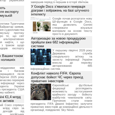
ктор української
завершив період із першим в історії збитком.
У Google Docs з’явилася генерація
ують
діаграм і зображень на базі штучного
ля експорту
інтелекту
рмузькій
Google почав розгортати нову
ШІ-функцію в Google Docs,
ргетики Туреччини
яка дозволить Gemini
Байрактар заявив,
створювати візуальні
ня судноплавства
матеріали на основі тексту
музьку протоку
просто в документі.
про те, що світ
Авторизацію за новою процедурою
альтернативних
пройшли вже 682 інформаційні
ння нафти, і що
и з Іраком щодо
системи
дорів експорту
У першому півріччі 2026 року
Державна служба
ж Вашингтоном
спеціального зв'язку та
о колишніх
захисту інформації України
внесла до переліку
авторизованих 485
звідданими між
інформаційних систем.
оном і Києвом
Конфлікт навколо FIFA: Європа
окращився після
допускає бойкот ЧС через прихід
березні 2025 року
имчасово перекрив
приватних інвесторів
інформації через
Європейські футбольні
идента України
федерації розглядають
а президента США
можливість застосування
у кабінеті.
крайнього заходу - бойкоту
їні €1,4 млрд
майбутніх чемпіонатів світу.
х активів
Причиною стали плани
президента FIFA Джанні Інфантіно залучити
кий Союз спрямує
приватних інвесторів до комерційної діяльності
,4 млрд євро за
організації, повідомляє Sky News.
 доходів від
них російських