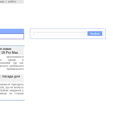
ація
|
ввійти
ея нових
 18 Pro Max
 автономності
ться одним із
чинників під час
асного мобільного
 преміального
»: посади для
акансія підходить
тів, що не можуть
бойові завдання у
 віком чи станом