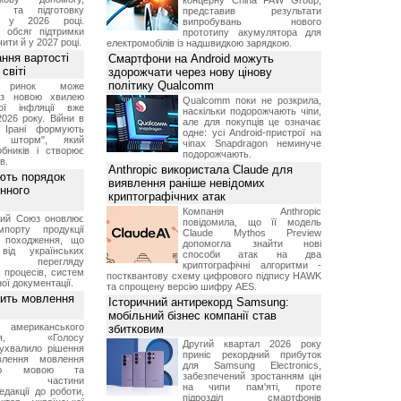
концерну China FAW Group,
я та підготовку
представив результати
х у 2026 році.
випробувань нового
й обсяг підтримки
прототипу акумулятора для
ти й у 2027 році.
електромобілів із надшвидкою зарядкою.
ння вартості
Смартфони на Android можуть
світі
здорожчати через нову цінову
політику Qualcomm
й ринок може
я з новою хвилею
Qualcomm поки не розкрила,
чої інфляції вже
наскільки подорожчають чіпи,
2026 року. Війни в
але для покупців це означає
а Ірані формують
одне: усі Android-пристрої на
й шторм", який
чіпах Snapdragon неминуче
обників і створює
подорожчають.
в.
Anthropic використала Claude для
ють порядок
виявлення раніше невідомих
инного
криптографічних атак
Компанія Anthropic
кий Союз оновлює
повідомила, що її модель
мпорту продукції
Claude Mythos Preview
о походження, що
допомогла знайти нові
від українських
способи атак на два
рів перегляду
криптографічні алгоритми -
 процесів, систем
постквантову схему цифрового підпису HAWK
ої документації.
та спрощену версію шифру AES.
вить мовлення
Історичний антирекорд Samsung:
мобільний бізнес компанії став
о американського
збитковим
ення, «Голосу
Другий квартал 2026 року
ухвалило рішення
приніс рекордний прибуток
влення мовлення
для Samsung Electronics,
ькою мовою та
забезпечений зростанням цін
ння частини
на чипи пам'яті, проте
редакції до роботи,
підрозділ смартфонів