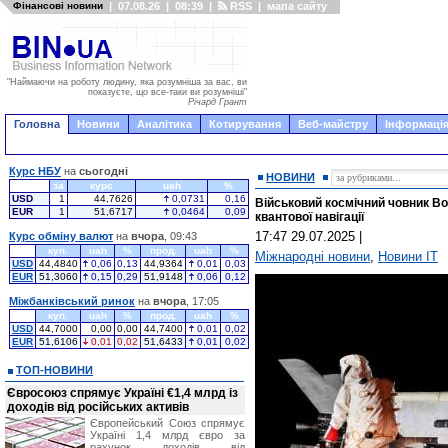
Фінансові новини
|
07.08.26
|
08:39
|
RSS
|
мапа сайту
"Наймаючи на роботу людину, яка розумніша за вас, ви
показуєте, що все-таки ви розумніші"
Річард Грант
Головна
Новини
Аналітика
Котирування
Веб-майстру
Інформація
Курс НБУ
на
сьогодні
НОВИНИ
за
курс
uah
%
USD
1
44,7626
0,0731
0,16
Військовий космічний човник B
EUR
1
51,6717
0,0464
0,09
квантової навігації
17:47 29.07.2025
|
Курс обміну валют
на
вчора
, 09:43
куп.
uah
%
прод.
uah
%
Міжнародні новини
,
Новини IT
USD
44,4840
0,06
0,13
44,9364
0,01
0,03
EUR
51,3060
0,15
0,29
51,9148
0,06
0,12
Міжбанківський ринок
на
вчора
, 17:05
куп.
uah
%
прод.
uah
%
USD
44,7000
0,00
0,00
44,7400
0,01
0,02
EUR
51,6106
0,01
0,02
51,6433
0,01
0,02
ТОП-НОВИНИ
Євросоюз спрямує Україні €1,4 млрд із
доходів від російських активів
Європейський Союз спрямує
Україні 1,4 млрд євро за
рахунок доходів від