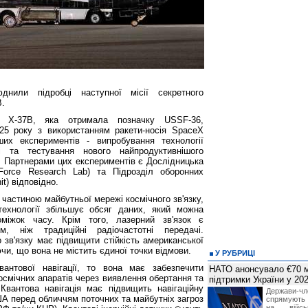
нили підробці наступної місії секретного
B.
g X-37B, яка отримала позначку USSF-36,
25 року з використанням ракети-носія SpaceX
их експериментів - випробування технології
і та тестування нового найпродуктивнішого
а. Партнерами цих експериментів є Дослідницька
orce Research Lab) та Підрозділ оборонних
it) відповідно.
 частиною майбутньої мережі космічного зв'язку,
технології збільшує обсяг даних, який можна
іжок часу. Крім того, лазерний зв'язок є
, ніж традиційні радіочастотні передачі.
зв'язку має підвищити стійкість американської
ючи, що вона не містить єдиної точки відмови.
У РУБРИЦІ
вантової навігації, то вона має забезпечити
НАТО анонсувало €70 м
осмічних апаратів через виявлення обертання та
підтримки України у 202
Квантова навігація має підвищить навігаційну
Держави
США перед обличчям поточних та майбутніх загроз
спрямують 
на війсь