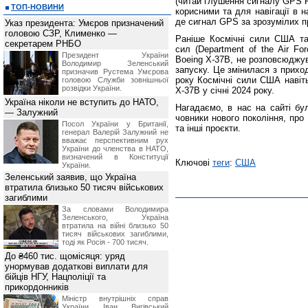
(читай глушення сигналу GPS Р
ТОП-НОВИНИ
корисними та для навігації в 
де сигнал GPS за зрозумілих пр
Указ президента: Умєров призначений
головою СЗР, Клименко —
Раніше Космічні сили США та
секретарем РНБО
сил (Department of the Air For
Президент України
Boeing X-37B, не розповсюджув
Володимир Зеленський
запуску. Це змінилася з прихо
призначив Pустема Умєрова
року Космічні сили США навіт
головою Служби зовнішньої
розвідки України.
X-37B у січні 2024 року.
Україна ніколи не вступить до НАТО,
Нагадаємо, в нас на сайті бул
— Залужний
човники нового покоління, про
Посол України у Британії,
та інші проєкти.
генерал Валерій Залужний не
вважає перспективним рух
України до членства в НАТО,
визначений в Конституції
Ключові
теги
:
США
України.
Зеленський заявив, що Україна
втратила близько 50 тисяч військових
загиблими
За словами Володимира
Зеленського, Україна
втратила на війні близько 50
тисяч військових загиблими,
тоді як Росія - 700 тисяч.
До ₴460 тис. щомісяця: уряд
унормував додаткові виплати для
бійців НГУ, Нацполіції та
прикордонників
Міністр внутрішніх справ
України Іван Вигівський