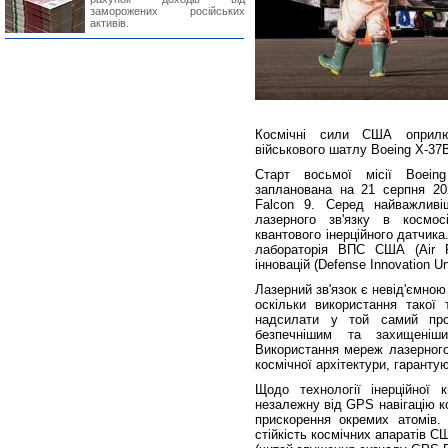
заморожених російських
активів.
Космічні сили США оприлюд
військового шатлу Boeing X-37
Старт восьмої місії Boein
запланована на 21 серпня 20
Falcon 9. Серед найважливіш
лазерного зв'язку в космос
квантового інерційного датчик
лабораторія ВПС США (Air F
інновацій (Defense Innovation Un
Лазерний зв'язок є невід'ємною
оскільки використання такої 
надсилати у той самий пром
безпечнішим та захищенішим
Використання мереж лазерного 
космічної архітектури, гаранту
Щодо технології інерційної к
незалежну від GPS навігацію к
прискорення окремих атомів. 
стійкість космічних апаратів 