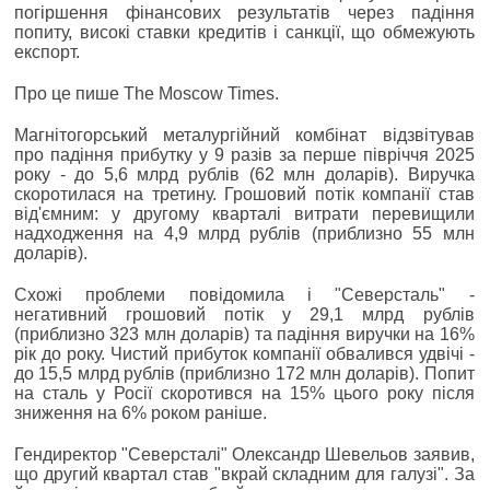
погіршення фінансових результатів через падіння
попиту, високі ставки кредитів і санкції, що обмежують
експорт.
Про це пише The Moscow Times.
Магнітогорський металургійний комбінат відзвітував
про падіння прибутку у 9 разів за перше півріччя 2025
року - до 5,6 млрд рублів (62 млн доларів). Виручка
скоротилася на третину. Грошовий потік компанії став
від'ємним: у другому кварталі витрати перевищили
надходження на 4,9 млрд рублів (приблизно 55 млн
доларів).
Схожі проблеми повідомила і "Северсталь" -
негативний грошовий потік у 29,1 млрд рублів
(приблизно 323 млн доларів) та падіння виручки на 16%
рік до року. Чистий прибуток компанії обвалився удвічі -
до 15,5 млрд рублів (приблизно 172 млн доларів). Попит
на сталь у Росії скоротився на 15% цього року після
зниження на 6% роком раніше.
Гендиректор "Северсталі" Олександр Шевельов заявив,
що другий квартал став "вкрай складним для галузі". За