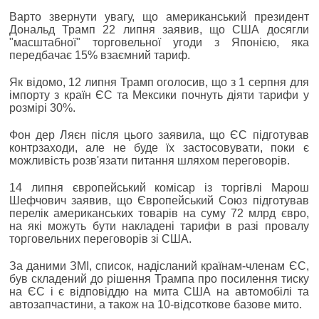
Варто звернути увагу, що американський президент
Дональд Трамп 22 липня заявив, що США досягли
"масштабної" торговельної угоди з Японією, яка
передбачає 15% взаємний тариф.
Як відомо, 12 липня Трамп оголосив, що з 1 серпня для
імпорту з країн ЄС та Мексики почнуть діяти тарифи у
розмірі 30%.
Фон дер Ляєн після цього заявила, що ЄС підготував
контрзаходи, але не буде їх застосовувати, поки є
можливість розв'язати питання шляхом переговорів.
14 липня європейський комісар із торгівлі Марош
Шефчович заявив, що Європейський Союз підготував
перелік американських товарів на суму 72 млрд євро,
на які можуть бути накладені тарифи в разі провалу
торговельних переговорів зі США.
За даними ЗМІ, список, надісланий країнам-членам ЄС,
був складений до рішення Трампа про посилення тиску
на ЄС і є відповіддю на мита США на автомобілі та
автозапчастини, а також на 10-відсоткове базове мито.