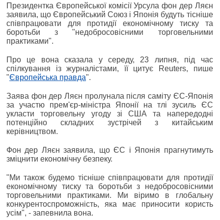
Президентка Європейської комісії Урсула фон дер Ляєн
заявила, що Європейський Союз і Японія будуть тісніше
співпрацювати для протидії економічному тиску та
боротьби з "недобросовісними торговельними
практиками".
Про це вона сказала у середу, 23 липня, під час
спілкування із журналістами, її цитує Reuters, пише
"
Європейська правда
".
Заява фон дер Ляєн пролунала після саміту ЄС-Японія
за участю прем'єр-міністра Японії на тлі зусиль ЄС
укласти торговельну угоду зі США та напередодні
потенційно складних зустрічей з китайським
керівництвом.
Фон дер Ляєн заявила, що ЄС і Японія прагнутимуть
зміцнити економічну безпеку.
"Ми також будемо тісніше співпрацювати для протидії
економічному тиску та боротьби з недобросовісними
торговельними практиками. Ми віримо в глобальну
конкурентоспроможність, яка має приносити користь
усім", - запевнила вона.