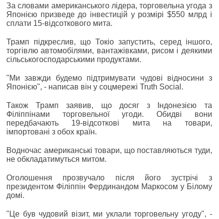
За словами американського лідера, торговельна угода з
Японією призведе до інвестицій у розмірі $550 млрд і
сплати 15-відсоткового мита.
Трамп підкреслив, що Токіо запустить, серед іншого,
торгівлю автомобілями, вантажівками, рисом і деякими
сільськогосподарськими продуктами.
"Ми завжди будемо підтримувати чудові відносини з
Японією", - написав він у соцмережі Truth Social.
Також Трамп заявив, що досяг з Індонезією та
Філіппінами торговельної угоди. Обидві вони
передбачають 19-відсоткові мита на товари,
імпортовані з обох країн.
Водночас американські товари, що поставляються туди,
не обкладатимуться митом.
Оголошення прозвучало після його зустрічі з
президентом Філіппін Фердинандом Маркосом у Білому
домі.
"Це був чудовий візит, ми уклали торговельну угоду", -