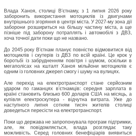
Влада Ханоя, столиці В'єтнаму, з 1 липня 2026 року
заборонить використання мотоциклів із двигунами
внутрішнього згоряння в центрі міста. У 2027-му зона дії
заборони розшириться на більшу частину міста, а ще
пізніше під заборону потраплять і автомобілі з ДВЗ,
хоча точної дати поки що не названо.
До 2045 року В'єтнам планує повністю відмовитися від
мотоциклів і скутерів із ДВЗ по всій країні. Це крок у
боротьбі із забрудненням повітря і шумом, оскільки в
мегаполісах на кшталт Ханоя мільйони мотоциклів є
одним із головних джерел смогу і шуму на вулицях.
Але перехід на електротранспорт стане серйозним
ударом по гаманцях в'єтнамців: середня зарплата в
країні становить близько 600 доларів США на місяць, а
купівля електроскутера - відчутна витрата. Уже до
наступного липня сотням тисяч жителів столиці
доведеться пересісти на електротранспорт.
Поки що держава не запропонувала програм підтримки,
але, як повідомляється, влада розглядає таку
можливість. Серед головних бенефіціарів виявиться