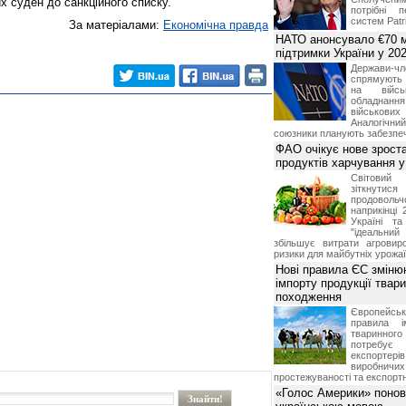
х суден до санкційного списку.
потрібні 
систем Patri
За матеріалами:
Економічна правда
НАТО анонсувало €70 м
підтримки України у 202
Держави
спрямують 
на війсь
обладнанн
військови
Аналогічни
союзники планують забезпечи
ФАО очікує нове зроста
продуктів харчування у 
Світови
зіткнутис
продоволь
наприкінці 
Україні т
"ідеальни
збільшує витрати агровир
ризики для майбутніх урожаї
Нові правила ЄС зміню
імпорту продукції твар
походження
Європейсь
правила і
тваринног
потребує 
експорте
виробничих
простежуваності та експортн
«Голос Америки» поно