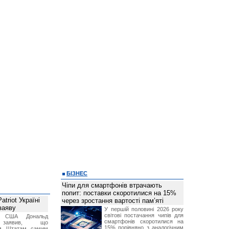
БІЗНЕС
Чіпи для смартфонів втрачають
попит: поставки скоротилися на 15%
triot Україні
через зростання вартості пам’яті
заяву
У першій половині 2026 року
світові постачання чипів для
т США Дональд
смартфонів скоротилися на
заявив, що
15% порівняно з аналогічним
м Штатам самим