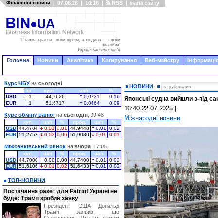
Фінансові новини
|
07.08.26
|
10:16
|
RSS
|
мапа сайту
"Пташка красна своїм пір'ям, а людина — своїм
знанням"
Українське прислів'я
Головна
Новини
Аналітика
Котирування
Веб-майстру
Інформація
Курс НБУ
на
сьогодні
НОВИНИ
за
курс
uah
%
USD
1
44,7626
0,0731
0,16
Японські судна вийшли з-під сан
EUR
1
51,6717
0,0464
0,09
16:40 22.07.2025
|
Курс обміну валют
на
сьогодні
, 09:48
Міжнародні новини
куп.
uah
%
прод.
uah
%
USD
44,4784
0,01
0,01
44,9448
0,01
0,02
EUR
51,2752
0,03
0,06
51,9080
0,01
0,01
Міжбанківський ринок
на
вчора
, 17:05
куп.
uah
%
прод.
uah
%
USD
44,7000
0,00
0,00
44,7400
0,01
0,02
EUR
51,6106
0,01
0,02
51,6433
0,01
0,02
ТОП-НОВИНИ
Постачання ракет для Patriot Україні не
буде: Трамп зробив заяву
Президент США Дональд
Трамп заявив, що
Сполученим Штатам самим