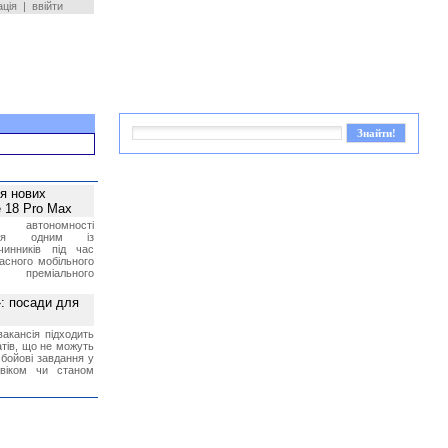
ація
|
ввійти
ея нових
 18 Pro Max
 автономності
ться одним із
чинників під час
асного мобільного
 преміального
»: посади для
акансія підходить
тів, що не можуть
бойові завдання у
 віком чи станом