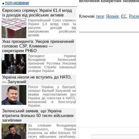
включення конкретних іноземни
ТОП-НОВИНИ
Євросоюз спрямує Україні €1,4 млрд
із доходів від російських активів
Ключові
теги
:
Японія
,
ЄС
,
Росія
Європейський Союз спрямує
Україні 1,4 млрд євро за
рахунок доходів від
заморожених російських
активів.
Указ президента: Умєров призначений
головою СЗР, Клименко —
секретарем РНБО
Президент України
Володимир Зеленський
призначив Pустема Умєрова
головою Служби зовнішньої
розвідки України.
Україна ніколи не вступить до НАТО,
— Залужний
Посол України у Британії,
генерал Валерій Залужний не
вважає перспективним рух
України до членства в НАТО,
визначений в Конституції
України.
Зеленський заявив, що Україна
втратила близько 50 тисяч військових
загиблими
За словами Володимира
Зеленського, Україна
втратила на війні близько 50
тисяч військових загиблими,