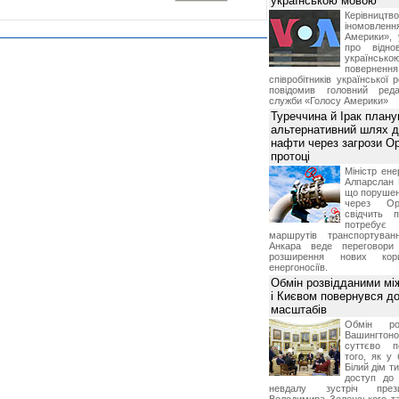
українською мовою
Керівництв
іномовл
Америки», 
про відно
українс
поверне
співробітників української 
повідомив головний реда
служби «Голосу Америки»
Туреччина й Ірак план
альтернативний шлях д
нафти через загрози О
протоці
Міністр ене
Алпарслан 
що порушен
через Ор
свідчить 
потребує 
маршрутів транспортува
Анкара веде переговор
розширення нових кори
енергоносіїв.
Обмін розвідданими мі
і Києвом повернувся д
масштабів
Обмін ро
Вашингт
суттєво п
того, як у 
Білий дім т
доступ до 
невдалу зустріч през