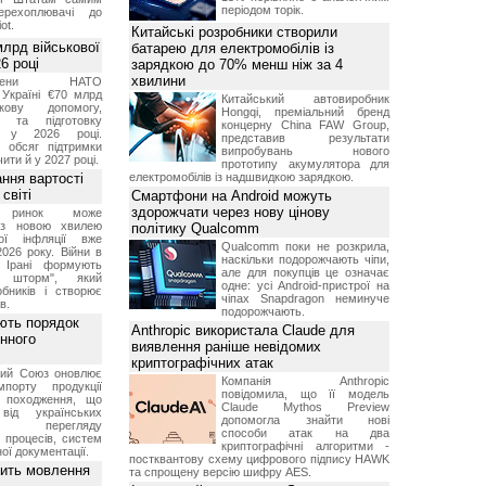
періодом торік.
перехоплювачі до
ot.
Китайські розробники створили
лрд військової
батарею для електромобілів із
6 році
зарядкою до 70% менш ніж за 4
хвилини
-члени НАТО
Україні €70 млрд
Китайський автовиробник
кову допомогу,
Hongqi, преміальний бренд
я та підготовку
концерну China FAW Group,
х у 2026 році.
представив результати
й обсяг підтримки
випробувань нового
ти й у 2027 році.
прототипу акумулятора для
ння вартості
електромобілів із надшвидкою зарядкою.
світі
Смартфони на Android можуть
здорожчати через нову цінову
й ринок може
я з новою хвилею
політику Qualcomm
чої інфляції вже
Qualcomm поки не розкрила,
2026 року. Війни в
наскільки подорожчають чіпи,
а Ірані формують
але для покупців це означає
й шторм", який
одне: усі Android-пристрої на
обників і створює
чіпах Snapdragon неминуче
в.
подорожчають.
ють порядок
Anthropic використала Claude для
инного
виявлення раніше невідомих
криптографічних атак
кий Союз оновлює
Компанія Anthropic
мпорту продукції
повідомила, що її модель
о походження, що
Claude Mythos Preview
від українських
допомогла знайти нові
рів перегляду
способи атак на два
 процесів, систем
криптографічні алгоритми -
ої документації.
постквантову схему цифрового підпису HAWK
вить мовлення
та спрощену версію шифру AES.