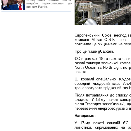
потрібні перехоплювачі до
систем Patriot.
Європейський Союз несподіва
компанії Mitsui O.S.K. Lines
пояснила це обіцянками не пере
Про це пише gCaptain.
ЄС в рамках 18-го пакета санк
газові танкери японської компа
North Ocean та North Light пот
пакета.
Ці кораблі спеціально збудо
середній льодовий клас Arc
транспортувати зріджений газ і
Після потрапляння до списку 
владою. У 18-му пакеті санкц
після "твердих зобов'язань", 
перевезення енергоресурсів з 
Нагадаємо:
У 17-му пакеті санкцій ЄС 
логістики, спрямованих на р