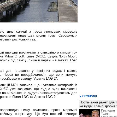
но зняв санкції з трьох японських газовозів
, накладені лише два місяці тому. Єврокомісія
возити російський газ.
цій вирішив виключити з санкційного списку три
нії Mitsui O.S.K. Lines (MOL). Судна North Moon,
рапили під санкції лише в червні - в межах 17-го
вані для плавання у північних водах і мають
4. Через це передбачалося, що вони можуть
з російського заводу "Арктик LNG 2".
санкцій MOL заявила, що шукатиме компроміс із
ій ЄС уже зазначив, що судна були виключені
що вони більше не будуть використовуватись для
У РУБРИЦІ
проєктів Ямал LNG та Арктик LNG 2.
Постачання ракет для Pa
не буде: Трамп зробив 
запровадив низку обмежень проти морської
Президен
осійську енергетику. Це був перший випадок
Трамп 
Сполучени