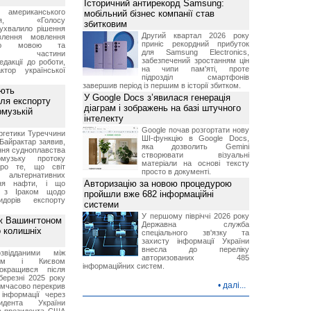
Історичний антирекорд Samsung:
о американського
мобільний бізнес компанії став
ення, «Голосу
збитковим
ухвалило рішення
Другий квартал 2026 року
влення мовлення
приніс рекордний прибуток
ькою мовою та
для Samsung Electronics,
ння частини
забезпечений зростанням цін
редакції до роботи,
на чипи пам'яті, проте
ктор української
підрозділ смартфонів
завершив період із першим в історії збитком.
ують
У Google Docs з’явилася генерація
ля експорту
діаграм і зображень на базі штучного
рмузькій
інтелекту
Google почав розгортати нову
ргетики Туреччини
ШІ-функцію в Google Docs,
Байрактар заявив,
яка дозволить Gemini
ня судноплавства
створювати візуальні
музьку протоку
матеріали на основі тексту
про те, що світ
просто в документі.
альтернативних
Авторизацію за новою процедурою
ння нафти, і що
и з Іраком щодо
пройшли вже 682 інформаційні
дорів експорту
системи
У першому півріччі 2026 року
ж Вашингтоном
Державна служба
о колишніх
спеціального зв'язку та
захисту інформації України
внесла до переліку
звідданими між
авторизованих 485
оном і Києвом
інформаційних систем.
окращився після
березні 2025 року
•
далі...
имчасово перекрив
інформації через
идента України