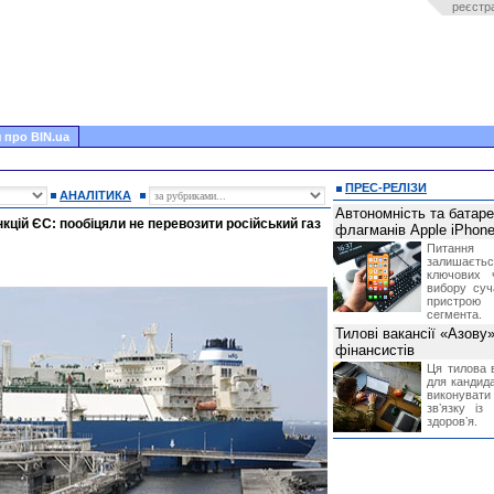
реєстр
 про BIN.ua
ПРЕС-РЕЛІЗИ
АНАЛІТИКА
Автономність та батар
кцій ЄС: пообіцяли не перевозити російський газ
флагманів Apple iPhone
Питання
залишає
ключових 
вибору суч
пристрою
сегмента.
Тилові вакансії «Азову
фінансистів
Ця тилова в
для кандида
виконувати 
звʼязку із
здоровʼя.