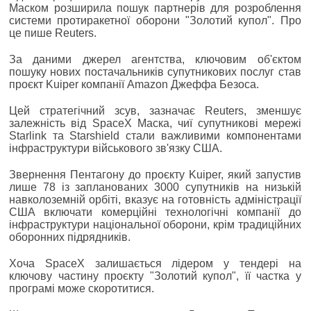
Маском розширила пошук партнерів для розроблення
системи протиракетної оборони "Золотий купол". Про
це пише Reuters.
За даними джерел агентства, ключовим об'єктом
пошуку нових постачальників супутникових послуг став
проєкт Kuiper компанії Amazon Джеффа Безоса.
Цей стратегічний зсув, зазначає Reuters, зменшує
залежність від SpaceX Маска, чиї супутникові мережі
Starlink та Starshield стали важливими компонентами
інфраструктури військового зв'язку США.
Звернення Пентагону до проєкту Kuiper, який запустив
лише 78 із запланованих 3000 супутників на низькій
навколоземній орбіті, вказує на готовність адміністрації
США включати комерційні технологічні компанії до
інфраструктури національної оборони, крім традиційних
оборонних підрядників.
Хоча SpaceX залишається лідером у тендері на
ключову частину проєкту "Золотий купол", її частка у
програмі може скоротитися.