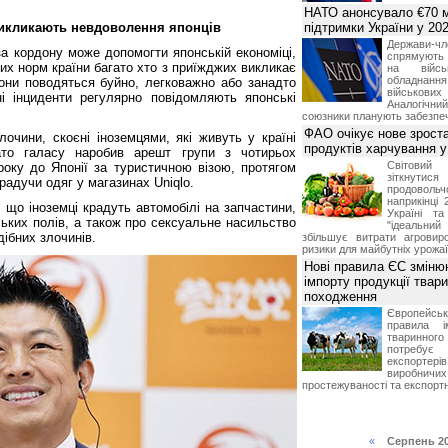
НАТО анонсувало €70 м
икликають невдоволення японців
підтримки України у 202
Держави
-за кордону може допомогти японській економіці,
спрямують 
их норм країни багато хто з приїжджих викликає
на війсь
обладнанн
они поводяться буйно, легковажно або занадто
військови
і інциденти регулярно повідомляють японські
Аналогічни
союзники планують забезпечи
ФАО очікує нове зроста
очини, скоєні іноземцями, які живуть у країні
продуктів харчування у 
гато галасу наробив арешт групи з чотирьох
Світови
4 року до Японії за туристичною візою, протягом
зіткнутис
радучи одяг у магазинах Uniqlo.
продоволь
наприкінці 
 що іноземці крадуть автомобілі на запчастини,
Україні т
ьких полів, а також про сексуальне насильство
"ідеальни
дібних злочинів.
збільшує витрати агровир
ризики для майбутніх урожаї
Нові правила ЄС зміню
імпорту продукції твар
походження
Європейсь
правила і
тваринног
потребує 
експорте
виробничих
простежуваності та експортн
«
Серпень 2