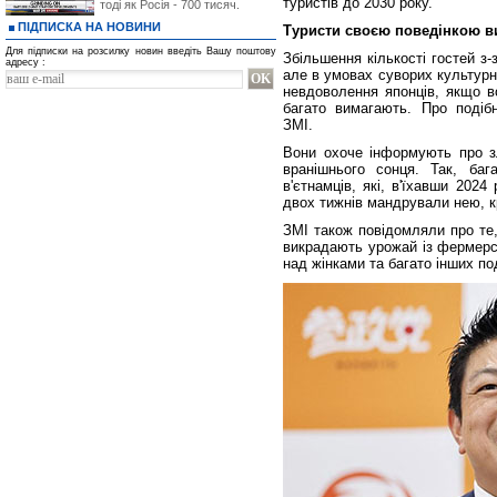
туристів до 2030 року.
тоді як Росія - 700 тисяч.
ПІДПИСКА НА НОВИНИ
Туристи своєю поведінкою в
Для підписки на розсилку новин введіть Вашу поштову
Збільшення кількості гостей з
адресу :
але в умовах суворих культурн
невдоволення японців, якщо в
багато вимагають. Про подібн
ЗМІ.
Вони охоче інформують про зл
вранішнього сонця. Так, ба
в'єтнамців, які, в'їхавши 202
двох тижнів мандрували нею, к
ЗМІ також повідомляли про те,
викрадають урожай із фермерс
над жінками та багато інших по