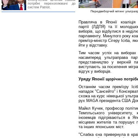
потрібні перехоплювачі до
систем Patriot.
Передвиборчий мітинг ультрапра
Правляча в Японії коаліція 
партії (ЛДПЯ) та її молодшог
виборів, що відбулися в неділю
парламенту. Минулого року коал
прем'єр-міністр Сігеру Ісіба, 
йти у відставку.
Тим часом успіх на виборах 
насамперед ультраправа пар
представництво у верхній па
виступають за посилення міграц
відгук у виборців.
Уряду Японії щорічно потрібн
Останнім часом прем'єру Ісіб
нападок "Сансейто" і Консервати
схожа на курс німецької ультр
рух MAGA президента США До
Майкл Кучек, професор політик
Темпльського університету,
іноземців підігріваються в Я
місцевих жителів та порушує п
та інших японських міст.
"Слабка єна привернула в краї