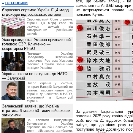
все, що бачать японці, - це 
ТОП-НОВИНИ
замовлені на AirB&B квартири 
Євросоюз спрямує Україні €1,4 млрд
не дотримуються правил, нап
із доходів від російських активів
пояснює Кучек.
Європейський Союз спрямує
Україні 1,4 млрд євро за
рахунок доходів від
заморожених російських
активів.
Указ президента: Умєров призначений
головою СЗР, Клименко —
секретарем РНБО
Президент України
Володимир Зеленський
призначив Pустема Умєрова
головою Служби зовнішньої
розвідки України.
Україна ніколи не вступить до НАТО,
— Залужний
Посол України у Британії,
генерал Валерій Залужний не
вважає перспективним рух
України до членства в НАТО,
визначений в Конституції
України.
Зеленський заявив, що Україна
втратила близько 50 тисяч військових
За даними Національної тури
загиблими
половині 2025 року країну відв
За словами Володимира
осіб, що на 21 відсоток біль
Зеленського, Україна
очікує, що до кінця року це
втратила на війні близько 50
поступово буде досягнуто пос
тисяч військових загиблими,