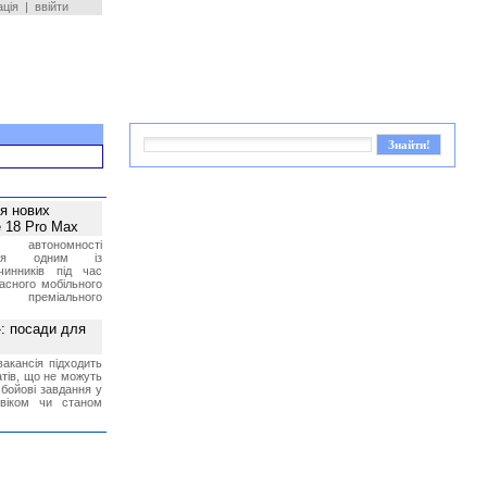
ація
|
ввійти
ея нових
 18 Pro Max
 автономності
ться одним із
чинників під час
асного мобільного
 преміального
»: посади для
акансія підходить
тів, що не можуть
бойові завдання у
 віком чи станом