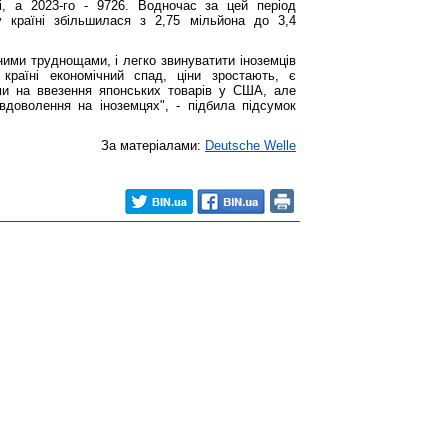
і, а 2023-го - 9726. Водночас за цей період
у країні збільшилася з 2,75 мільйона до 3,4
ними труднощами, і легко звинуватити іноземців
країні економічний спад, ціни зростають, є
ми на ввезення японських товарів у США, але
доволення на іноземцях", - підбила підсумок
За матеріалами:
Deutsche Welle