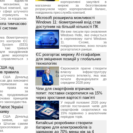
ських відомств
корпоративні закупівлі в
є механізми, за
магазинах мережі за безготівковим
ські компанії, що
розрахунком через корпоративний баланс,
у сфері штучного
повідомила пресслужба компанії.
, отримують та
Microsoft розширила можливості
Corp. за кордоном.
Windows 11: біометричний вхід став
ропа тимчасово
доступним на більшій кількості ПК
ї системи
Ми вже писали про оновлення
Windows Hello, яке очікується
ма біометричного
в серпневому патчі Windows
ного контролю ЄС
11. Схоже, за
t System (EES)
повідомленнями, воно почало
є такі тривалі
розгортатися раніше.
для мандрівників
ЄС розгортає мережу AI-гігафабрик
 деякі аеропорти
для зміцнення позицій у глобальних
 справляються з
технологіях
США під
Єврокомісія прагне створити
ив правила
власну інфраструктуру
штучного інтелекту, яка має
т США Дональд
почати функціонувати до
сав два виконавчі
середини 2028 року
спрямовані на
ня права на
Чіпи для смартфонів втрачають
дянство за
попит: поставки скоротилися на 15%
ям, продовживши
через зростання вартості пам’яті
чових принципів
ого законодавства.
У першій половині 2026 року
світові постачання чипів для
triot Україні
смартфонів скоротилися на
заяву
15% порівняно з аналогічним
т США Дональд
періодом торік.
заявив, що
Китайські розробники створили
м Штатам самим
батарею для електромобілів із
перехоплювачі до
ot.
зарядкою до 70% менш ніж за 4