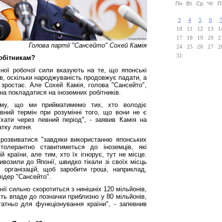
Пн
Вт
Ср
Чт
П
3
4
5
6
10
11
12
13
1
17
18
19
20
2
Голова партії "Сансейто" Сохей Камія
24
25
26
27
2
31
робітникам?
ної робочої сили вказують на те, що японські
в, оскільки народжуваність продовжує падати, а
 зростає. Але Сохей Камія, голова "Сансейто",
а покладатися на іноземних робітників.
ому, що ми прийматимемо тих, хто володіє
вний термін при розумінні того, що вони не є
їхати через певний період", - заявив Камія на
атку липня.
розвиватися "завдяки використанню японських
толерантно ставитиметься до іноземців, які
й країни, але тим, хто їх ігнорує, тут не місце.
ивозили до Японії, швидко тікали зі своїх місць
організацій, щоб заробити гроші, наприклад,
ідер "Сансейто".
ії сильно скоротиться з нинішніх 120 мільйонів,
сть впаде до позначки приблизно у 80 мільйонів,
тньо для функціонування країни", - запевнив