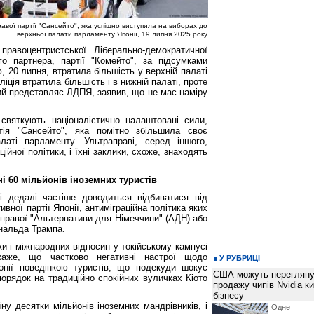
вої партії "Сансейто", яка успішно виступила на виборах до
верхньої палати парламенту Японії, 19 липня 2025 року
правоцентристської Ліберально-демократичної
о партнера, партії "Комейто", за підсумками
, 20 липня, втратила більшість у верхній палаті
іція втратила більшість і в нижній палаті, проте
який представляє ЛДПЯ, заявив, що не має наміру
святкують націоналістично налаштовані сили,
тія "Сансейто", яка помітно збільшила своє
латі парламенту. Ультраправі, серед іншого,
ійної політики, і їхні заклики, схоже, знаходять
і 60 мільйонів іноземних туристів
i дедалі частіше доводиться відбиватися від
вної партії Японії, антиміграційна політика яких
аправої "Альтернативи для Німеччини" (АДН) або
нальда Трампа.
и і міжнародних відносин у токійському кампусі
 каже, що частково негативні настрої щодо
У РУБРИЦІ
понії поведінкою туристів, що подекуди шокує
США можуть перегляну
орядок на традиційно спокійних вуличках Кіото
продажу чипів Nvidia к
бізнесу
ну десятки мільйонів іноземних мандрівників, і
Одне 