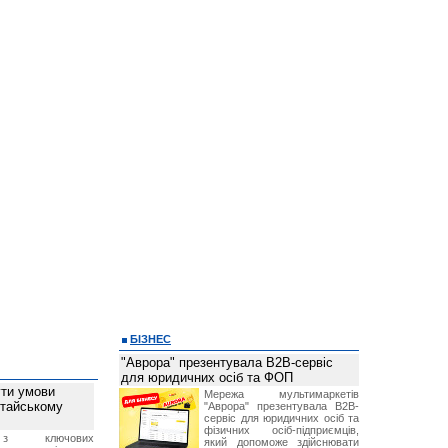
БІЗНЕС
"Аврора" презентувала B2B-сервіс
для юридичних осіб та ФОП
ти умови
Мережа мультимаркетів
итайському
"Аврора" презентувала B2B-
сервіс для юридичних осіб та
фізичних осіб-підприємців,
з ключових
який допоможе здійснювати