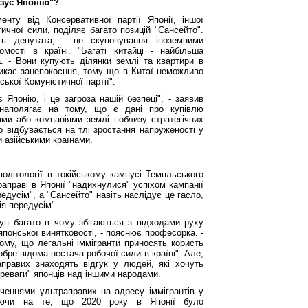
ізує Японію"?
енту від Консервативної партії Японії, іншої
тичної сили, поділяє багато позицій "Сансейто".
ь депутата, - це скуповування іноземними
мості в країні. "Багаті китайці - найбільша
. - Вони купують ділянки землі та квартири в
икликає занепокоєння, тому що в Китаї неможливо
ської Комуністичної партії".
 Японію, і це загроза нашій безпеці", - заявив
наполягає на тому, що є дані про купівлю
ми або компаніями землі поблизу стратегічних
що відбувається на тлі зростання напруженості у
 азійськими країнами.
олітології в токійському кампусі Темпльського
раправі в Японії "надихнулися" успіхом кампанії
дусім", а "Сансейто" навіть наслідує це гасло,
ія передусім".
руп багато в чому збігаються з підходами руху
японської винятковості, - пояснює професорка. -
ому, що легальні іммігранти приносять користь
обре відома нестача робочої сили в країні". Але,
правих знаходять відгук у людей, які хочуть
ереваги" японців над іншими народами.
аченнями ультраправих на адресу іммігрантів у
азуючи на те, що 2020 року в Японії було