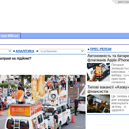
реєстр
 про BIN.ua
ПРЕС-РЕЛІЗИ
АНАЛІТИКА
Автономність та батар
аправі на підйомі?
флагманів Apple iPhone
Питання
залишає
ключових 
вибору суч
пристрою
сегмента.
Тилові вакансії «Азову
фінансистів
Ця тилова в
для кандида
виконувати 
звʼязку із
здоровʼя.