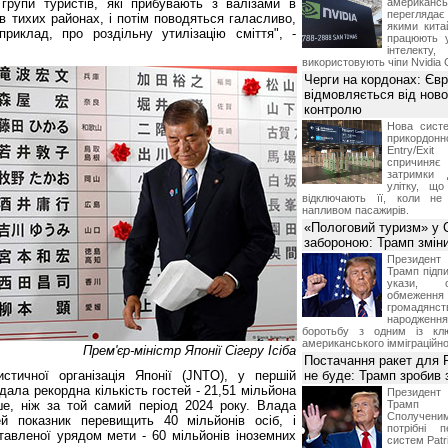
групи туристів, які прибувають з валізами в
американ
перегляда
в тихих районах, і потім поводяться галасливо,
якими китай
риклад, про роздільну утилізацію сміття", -
працюють 
інтелекту
використовують чіпи Nvidia 
Черги на кордонах: Єв
відмовляється від ново
контролю
Нова систе
прикордон
Entry/Exi
спричиня
затримки 
улітку, що
відключають її, коли не
напливом пасажирів.
«Пологовий туризм» у 
забороною: Трамп змін
Президен
Трамп підпи
укази, 
обмежен
грома
народженн
боротьбу з одним із клю
американського імміграційн
Прем'єр-міністр Японії Сігеру Ісіба
Постачання ракет для Pa
стичної організація Японії (JNTO), у першій
не буде: Трамп зробив 
ідала рекордна кількість гостей - 21,51 мільйона
Президен
ше, ніж за той самий період 2024 року. Влада
Трамп 
Сполучени
й показник перевищить 40 мільйонів осіб, і
потрібні 
тавленої урядом мети - 60 мільйонів іноземних
систем Patri