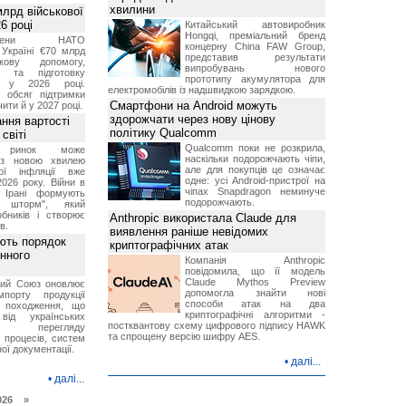
хвилини
лрд військової
6 році
Китайський автовиробник
Hongqi, преміальний бренд
-члени НАТО
концерну China FAW Group,
Україні €70 млрд
представив результати
кову допомогу,
випробувань нового
я та підготовку
прототипу акумулятора для
х у 2026 році.
електромобілів із надшвидкою зарядкою.
й обсяг підтримки
Смартфони на Android можуть
ти й у 2027 році.
здорожчати через нову цінову
ння вартості
політику Qualcomm
світі
Qualcomm поки не розкрила,
й ринок може
наскільки подорожчають чіпи,
я з новою хвилею
але для покупців це означає
чої інфляції вже
одне: усі Android-пристрої на
2026 року. Війни в
чіпах Snapdragon неминуче
а Ірані формують
подорожчають.
й шторм", який
обників і створює
Anthropic використала Claude для
в.
виявлення раніше невідомих
ють порядок
криптографічних атак
инного
Компанія Anthropic
повідомила, що її модель
Claude Mythos Preview
кий Союз оновлює
допомогла знайти нові
мпорту продукції
способи атак на два
о походження, що
криптографічні алгоритми -
від українських
постквантову схему цифрового підпису HAWK
рів перегляду
та спрощену версію шифру AES.
 процесів, систем
ої документації.
•
далі...
•
далі...
026 »