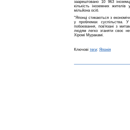
заарештовано 10 963 іноземц
кількість іноземних жителів 
мільйона осіб.
"Японці стикаються з економіч
у проблемах суспільства. У 
побоювання, пов'язані з мита
людям легко зганяти своє нев
Хіромі Муракамі.
Ключові
теги
:
Японія