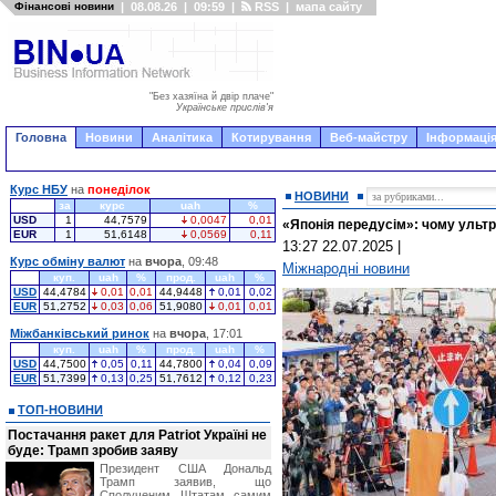
Фінансові новини
|
08.08.26
|
09:59
|
RSS
|
мапа сайту
"Без хазяїна й двір плаче"
Українське прислів'я
Головна
Новини
Аналітика
Котирування
Веб-майстру
Інформація
Курс НБУ
на
понеділок
НОВИНИ
за
курс
uah
%
USD
1
44,7579
0,0047
0,01
«Японія передусім»: чому ультр
EUR
1
51,6148
0,0569
0,11
13:27 22.07.2025
|
Курс обміну валют
на
вчора
, 09:48
Міжнародні новини
куп.
uah
%
прод.
uah
%
USD
44,4784
0,01
0,01
44,9448
0,01
0,02
EUR
51,2752
0,03
0,06
51,9080
0,01
0,01
Міжбанківський ринок
на
вчора
, 17:01
куп.
uah
%
прод.
uah
%
USD
44,7500
0,05
0,11
44,7800
0,04
0,09
EUR
51,7399
0,13
0,25
51,7612
0,12
0,23
ТОП-НОВИНИ
Постачання ракет для Patriot Україні не
буде: Трамп зробив заяву
Президент США Дональд
Трамп заявив, що
Сполученим Штатам самим