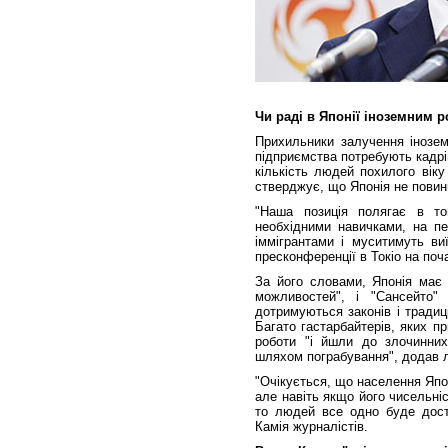
Чи раді в Японії іноземним 
Прихильники залучення інозем
підприємства потребують кадрі
кількість людей похилого віку
стверджує, що Японія не повинн
"Наша позиція полягає в т
необхідними навичками, на пе
іммігрантами і муситимуть ви
пресконференції в Токіо на поч
За його словами, Японія має 
можливостей", і "Сансейто" 
дотримуються законів і традиці
Багато гастарбайтерів, яких пр
роботи "і йшли до злочинних 
шляхом пограбування", додав л
"Очікується, що населення Япон
але навіть якщо його чисельні
то людей все одно буде доста
Камія журналістів.