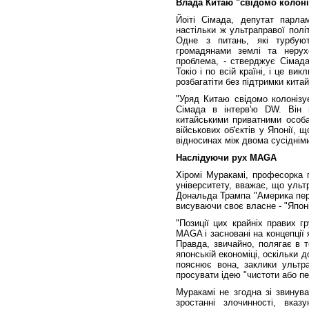
Влада Китаю "свідомо колон
Йоіті Сімада, депутат парлам
настільки ж ультраправої полі
Одне з питань, які турбуют
громадянами землі та нерухо
проблема, - стверджує Сімада
Токіо і по всій країні, і це в
розбагатіти без підтримки китай
"Уряд Китаю свідомо колонізує
Сімада в інтерв'ю DW. Він 
китайськими приватними особа
військових об'єктів у Японії, 
відносинах між двома сусідніми
Наслідуючи рух MAGA
Хіромі Муракамі, професорка п
університету, вважає, що ульт
Дональда Трампа "Америка пере
висуваючи своє власне - "Япон
"Позиції цих крайніх правих г
MAGA і засновані на концепції 
Правда, звичайно, полягає в т
японській економіці, оскільки д
пояснює вона, заклики ультра
просувати ідею "чистоти або п
Муракамі не згодна зі звинув
зростанні злочинності, вк