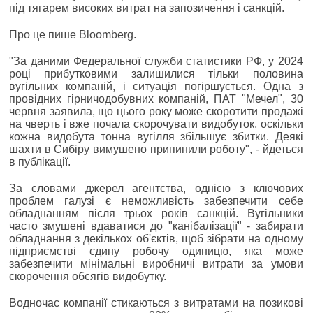
під тягарем високих витрат на запозичення і санкцій.
Про це пише Bloomberg.
"За даними Федеральної служби статистики РФ, у 2024
році прибутковими залишилися тільки половина
вугільних компаній, і ситуація погіршується. Одна з
провідних гірничодобувних компаній, ПАТ "Мечел", 30
червня заявила, що цього року може скоротити продажі
на чверть і вже почала скорочувати видобуток, оскільки
кожна видобута тонна вугілля збільшує збитки. Деякі
шахти в Сибіру вимушено припинили роботу", - йдеться
в публікації.
За словами джерел агентства, однією з ключових
проблем галузі є неможливість забезпечити себе
обладнанням після трьох років санкцій. Вугільники
часто змушені вдаватися до "канібалізації" - забирати
обладнання з декількох об'єктів, щоб зібрати на одному
підприємстві єдину робочу одиницю, яка може
забезпечити мінімальні виробничі витрати за умови
скорочення обсягів видобутку.
Водночас компанії стикаються з витратами на позикові