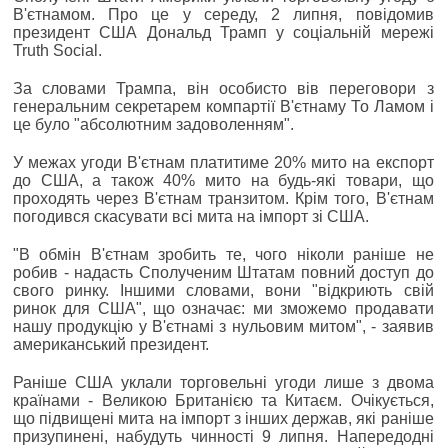
В'єтнамом. Про це у середу, 2 липня, повідомив
президент США Дональд Трамп у соціальній мережі
Truth Social.
За словами Трампа, він особисто вів переговори з
генеральним секретарем компартії В'єтнаму То Ламом і
це було "абсолютним задоволенням".
У межах угоди В'єтнам платитиме 20% мито на експорт
до США, а також 40% мито на будь-які товари, що
проходять через В'єтнам транзитом. Крім того, В'єтнам
погодився скасувати всі мита на імпорт зі США.
"В обмін В'єтнам зробить те, чого ніколи раніше не
робив - надасть Сполученим Штатам повний доступ до
свого ринку. Іншими словами, вони "відкриють свій
ринок для США", що означає: ми зможемо продавати
нашу продукцію у В'єтнамі з нульовим митом", - заявив
американський президент.
Раніше США уклали торговельні угоди лише з двома
країнами - Великою Британією та Китаєм. Очікується,
що підвищені мита на імпорт з інших держав, які раніше
призупинені, набудуть чинності 9 липня. Напередодні