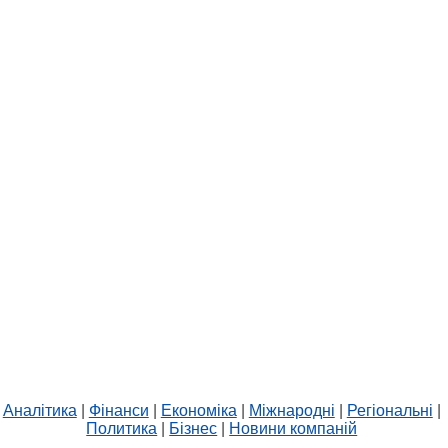
Аналітика
|
Фінанси
|
Економіка
|
Міжнародні
|
Регіональні
|
Политика
|
Бізнес
|
Новини компаній