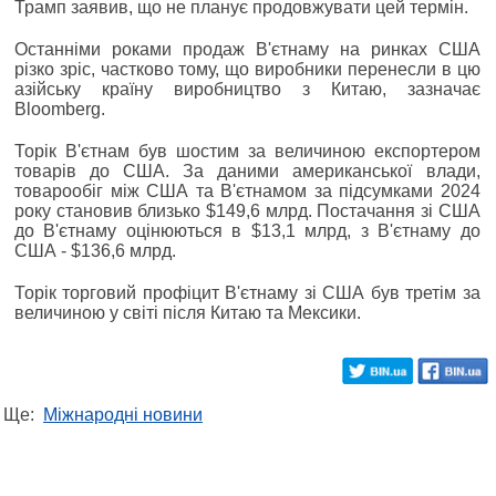
Трамп заявив, що не планує продовжувати цей термін.
Останніми роками продаж В'єтнаму на ринках США
різко зріс, частково тому, що виробники перенесли в цю
азійську країну виробництво з Китаю, зазначає
Bloomberg.
Торік В'єтнам був шостим за величиною експортером
товарів до США. За даними американської влади,
товарообіг між США та В'єтнамом за підсумками 2024
року становив близько $149,6 млрд. Постачання зі США
до В'єтнаму оцінюються в $13,1 млрд, з В'єтнаму до
США - $136,6 млрд.
Торік торговий профіцит В'єтнаму зі США був третім за
величиною у світі після Китаю та Мексики.
Ще:
Міжнародні новини