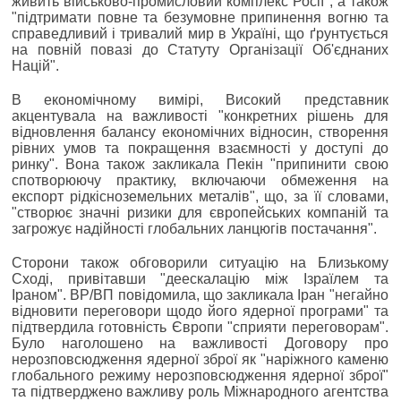
живить військово-промисловий комплекс Росії", а також
"підтримати повне та безумовне припинення вогню та
справедливий і тривалий мир в Україні, що ґрунтується
на повній повазі до Статуту Організації Об'єднаних
Націй".
В економічному вимірі, Високий представник
акцентувала на важливості "конкретних рішень для
відновлення балансу економічних відносин, створення
рівних умов та покращення взаємності у доступі до
ринку". Вона також закликала Пекін "припинити свою
спотворюючу практику, включаючи обмеження на
експорт рідкісноземельних металів", що, за її словами,
"створює значні ризики для європейських компаній та
загрожує надійності глобальних ланцюгів постачання".
Сторони також обговорили ситуацію на Близькому
Сході, привітавши "деескалацію між Ізраїлем та
Іраном". ВР/ВП повідомила, що закликала Іран "негайно
відновити переговори щодо його ядерної програми" та
підтвердила готовність Європи "сприяти переговорам".
Було наголошено на важливості Договору про
нерозповсюдження ядерної зброї як "наріжного каменю
глобального режиму нерозповсюдження ядерної зброї"
та підтверджено важливу роль Міжнародного агентства