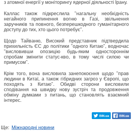
з атомної енергії у моніторингу ядерної діяльності Ірану.
Каллас також підкреслила "нагальну необхідність
негайного припинення вогню в Газі, звільнення
заручників та повного, безперешкодного гуманітарного
доступу до тих, хто цього потребує".
Щодо Тайваню, Високий представник підтвердила
прихильність ЄС до політики "одного Китаю", водночас
"висловивши опозицію будь-яким одностороннім
спробам змінити статус-кво, в тому числі силою чи
примусом".
Крім того, вона висловила занепокоєння щодо "прав
людини в Китаї, а також гібридних загроз у Європі, що
походять з Китаю". Обидві сторони висловили
сподівання на швидку нову зустріч та продовження
обміну думками з питань, що становлять взаємний
інтерес.
Ще:
Міжнародні новини