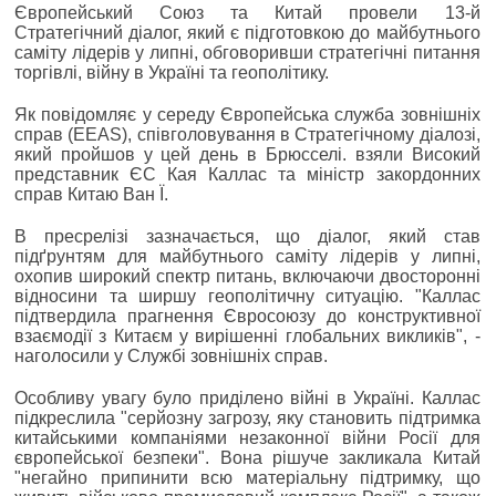
Європейський Союз та Китай провели 13-й
Стратегічний діалог, який є підготовкою до майбутнього
саміту лідерів у липні, обговоривши стратегічні питання
торгівлі, війну в Україні та геополітику.
Як повідомляє у середу Європейська служба зовнішніх
справ (EEAS), співголовування в Стратегічному діалозі,
який пройшов у цей день в Брюсселі. взяли Високий
представник ЄС Кая Каллас та міністр закордонних
справ Китаю Ван Ї.
В пресрелізі зазначається, що діалог, який став
підґрунтям для майбутнього саміту лідерів у липні,
охопив широкий спектр питань, включаючи двосторонні
відносини та ширшу геополітичну ситуацію. "Каллас
підтвердила прагнення Євросоюзу до конструктивної
взаємодії з Китаєм у вирішенні глобальних викликів", -
наголосили у Службі зовнішніх справ.
Особливу увагу було приділено війні в Україні. Каллас
підкреслила "серйозну загрозу, яку становить підтримка
китайськими компаніями незаконної війни Росії для
європейської безпеки". Вона рішуче закликала Китай
"негайно припинити всю матеріальну підтримку, що