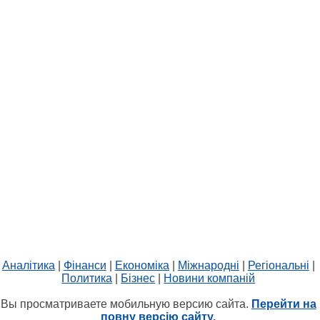
Аналітика
|
Фінанси
|
Економіка
|
Міжнародні
|
Регіональні
|
Политика
|
Бізнес
|
Новини компаній
Вы просматриваете мобильную версию сайта.
Перейти на
повну версію сайту.