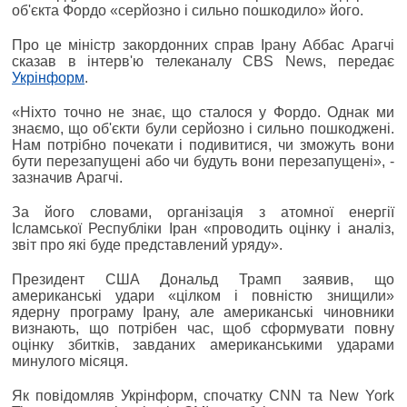
об'єкта Фордо «серйозно і сильно пошкодило» його.
Про це міністр закордонних справ Ірану Аббас Арагчі
сказав в інтерв'ю телеканалу CBS News, передає
Укрінформ
.
«Ніхто точно не знає, що сталося у Фордо. Однак ми
знаємо, що об'єкти були серйозно і сильно пошкоджені.
Нам потрібно почекати і подивитися, чи зможуть вони
бути перезапущені або чи будуть вони перезапущені», -
зазначив Арагчі.
За його словами, організація з атомної енергії
Ісламської Республіки Іран «проводить оцінку і аналіз,
звіт про які буде представлений уряду».
Президент США Дональд Трамп заявив, що
американські удари «цілком і повністю знищили»
ядерну програму Ірану, але американські чиновники
визнають, що потрібен час, щоб сформувати повну
оцінку збитків, завданих американськими ударами
минулого місяця.
Як повідомляв Укрінформ, спочатку CNN та New York