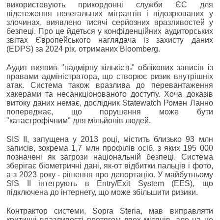
використовують прикордонні служби ЄС для
відстеження нелегальних мігрантів і підозрюваних у
злочинах, виявлено тисячі серйозних вразливостей у
безпеці. Про це йдеться у конфіденційних аудиторських
звітах Європейського наглядача із захисту даних
(EDPS) за 2024 рік, отриманих Bloomberg.
Аудит виявив "надмірну кількість" облікових записів із
правами адміністратора, що створює ризик внутрішніх
атак. Система також вразлива до перевантаження
хакерами та несанкціонованого доступу. Хоча доказів
витоку даних немає, дослідник Statewatch Ромен Ланно
попереджає, що порушення може бути
"катастрофічним" для мільйонів людей.
SIS II, запущена у 2013 році, містить близько 93 млн
записів, зокрема 1,7 млн профілів осіб, з яких 195 000
позначені як загрози національній безпеці. Система
зберігає біометричні дані, як-от відбитки пальців і фото,
а з 2023 року - рішення про депортацію. У майбутньому
SIS II інтегрують в Entry/Exit System (EES), що
підключена до інтернету, що може збільшити ризики.
Контрактор системи, Sopra Steria, мав виправляти
критичні вразливості протягом двох місяців, але на це