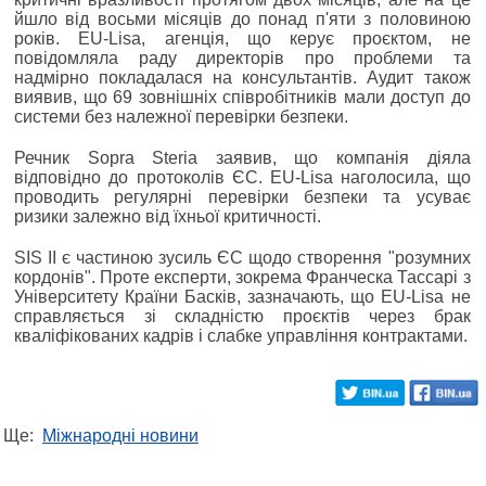
йшло від восьми місяців до понад п'яти з половиною
років. EU-Lisa, агенція, що керує проєктом, не
повідомляла раду директорів про проблеми та
надмірно покладалася на консультантів. Аудит також
виявив, що 69 зовнішніх співробітників мали доступ до
системи без належної перевірки безпеки.
Речник Sopra Steria заявив, що компанія діяла
відповідно до протоколів ЄС. EU-Lisa наголосила, що
проводить регулярні перевірки безпеки та усуває
ризики залежно від їхньої критичності.
SIS II є частиною зусиль ЄС щодо створення "розумних
кордонів". Проте експерти, зокрема Франческа Тассарі з
Університету Країни Басків, зазначають, що EU-Lisa не
справляється зі складністю проєктів через брак
кваліфікованих кадрів і слабке управління контрактами.
Ще:
Міжнародні новини