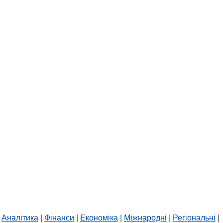
Аналітика
|
Фінанси
|
Економіка
|
Міжнародні
|
Регіональні
|