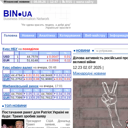
Фінансові новини
|
08.08.26
|
12:47
|
RSS
|
мапа сайту
"Не одежа красить людину, а добрі діла"
Українське прислів'я
Головна
Новини
Аналітика
Котирування
Веб-майстру
Інформація
Курс НБУ
на
понеділок
НОВИНИ
за
курс
uah
%
USD
1
44,7579
0,0047
0,01
Ділова активність російської п
EUR
1
51,6148
0,0569
0,11
великої війни
12:23 02.07.2025
|
Курс обміну валют
на
вчора
, 09:48
куп.
uah
%
прод.
uah
%
Міжнародні новини
USD
44,4784
0,01
0,01
44,9448
0,01
0,02
EUR
51,2752
0,03
0,06
51,9080
0,01
0,01
Міжбанківський ринок
на
вчора
, 17:01
куп.
uah
%
прод.
uah
%
USD
44,7500
0,05
0,11
44,7800
0,04
0,09
EUR
51,7399
0,13
0,25
51,7612
0,12
0,23
ТОП-НОВИНИ
Постачання ракет для Patriot Україні не
буде: Трамп зробив заяву
Президент США Дональд
Трамп заявив, що
Сполученим Штатам самим