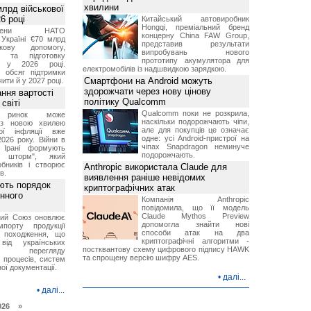
хвилини
лрд військової
6 році
Китайський автовиробник
Hongqi, преміальний бренд
-члени НАТО
концерну China FAW Group,
Україні €70 млрд
представив результати
кову допомогу,
випробувань нового
я та підготовку
прототипу акумулятора для
х у 2026 році.
електромобілів із надшвидкою зарядкою.
й обсяг підтримки
Смартфони на Android можуть
ти й у 2027 році.
здорожчати через нову цінову
ння вартості
політику Qualcomm
світі
Qualcomm поки не розкрила,
й ринок може
наскільки подорожчають чіпи,
я з новою хвилею
але для покупців це означає
чої інфляції вже
одне: усі Android-пристрої на
2026 року. Війни в
чіпах Snapdragon неминуче
а Ірані формують
подорожчають.
й шторм", який
обників і створює
Anthropic використала Claude для
в.
виявлення раніше невідомих
ють порядок
криптографічних атак
инного
Компанія Anthropic
повідомила, що її модель
Claude Mythos Preview
кий Союз оновлює
допомогла знайти нові
мпорту продукції
способи атак на два
о походження, що
криптографічні алгоритми -
від українських
постквантову схему цифрового підпису HAWK
рів перегляду
та спрощену версію шифру AES.
 процесів, систем
ої документації.
•
далі...
•
далі...
026 »