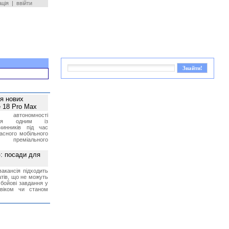
ація
|
ввійти
ея нових
 18 Pro Max
 автономності
ться одним із
чинників під час
асного мобільного
 преміального
»: посади для
акансія підходить
тів, що не можуть
бойові завдання у
 віком чи станом