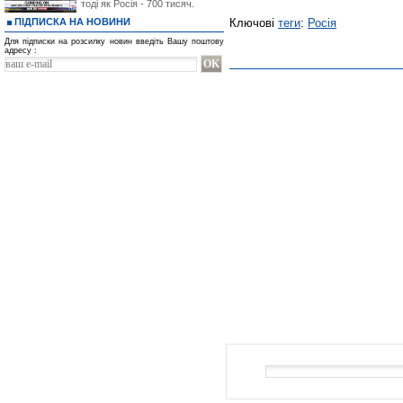
тоді як Росія - 700 тисяч.
ПІДПИСКА НА НОВИНИ
Ключові
теги
:
Росія
Для підписки на розсилку новин введіть Вашу поштову
адресу :