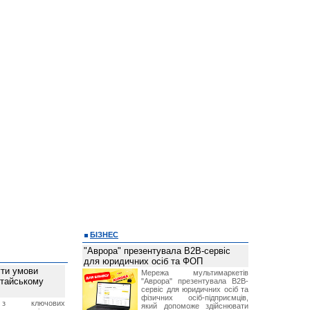
БІЗНЕС
"Аврора" презентувала B2B-сервіс
для юридичних осіб та ФОП
ти умови
Мережа мультимаркетів
итайському
"Аврора" презентувала B2B-
сервіс для юридичних осіб та
фізичних осіб-підприємців,
з ключових
який допоможе здійснювати