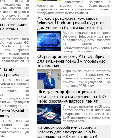
ських відомств
корпоративні закупівлі в
є механізми, за
магазинах мережі за безготівковим
ські компанії, що
розрахунком через корпоративний баланс,
у сфері штучного
повідомила пресслужба компанії.
, отримують та
Microsoft розширила можливості
Corp. за кордоном.
Windows 11: біометричний вхід став
ропа тимчасово
доступним на більшій кількості ПК
ї системи
Ми вже писали про оновлення
Windows Hello, яке очікується
ма біометричного
в серпневому патчі Windows
ного контролю ЄС
11. Схоже, за
t System (EES)
повідомленнями, воно почало
є такі тривалі
розгортатися раніше.
для мандрівників
ЄС розгортає мережу AI-гігафабрик
 деякі аеропорти
для зміцнення позицій у глобальних
 справляються з
технологіях
США під
Єврокомісія прагне створити
ив правила
власну інфраструктуру
штучного інтелекту, яка має
т США Дональд
почати функціонувати до
сав два виконавчі
середини 2028 року
спрямовані на
ня права на
Чіпи для смартфонів втрачають
дянство за
попит: поставки скоротилися на 15%
ям, продовживши
через зростання вартості пам’яті
чових принципів
ого законодавства.
У першій половині 2026 року
світові постачання чипів для
triot Україні
смартфонів скоротилися на
заяву
15% порівняно з аналогічним
т США Дональд
періодом торік.
заявив, що
Китайські розробники створили
м Штатам самим
батарею для електромобілів із
перехоплювачі до
ot.
зарядкою до 70% менш ніж за 4