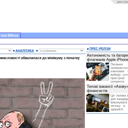
реєстр
 про BIN.ua
ПРЕС-РЕЛІЗИ
АНАЛІТИКА
Автономність та батар
ромисловості обвалилася до мінімуму з початку
флагманів Apple iPhone
Питання
залишає
ключових 
вибору суч
пристрою
сегмента.
Тилові вакансії «Азову
фінансистів
Ця тилова в
для кандида
виконувати 
звʼязку із
здоровʼя.