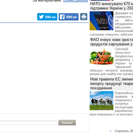
За матеріалами:
БізнесЦензор
НАТО анонсувало €70 м
підтримки України у 202
Держави
спрямують 
на війсь
обладнанн
військови
Аналогічни
союзники планують забезпечи
ФАО очікує нове зроста
продуктів харчування у 
Світови
зіткнутис
продоволь
наприкінці 
Україні т
"ідеальни
збільшує витрати агровир
ризики для майбутніх урожаї
Нові правила ЄС зміню
імпорту продукції твар
походження
Європейсь
правила і
тваринног
потребує 
експорте
виробничих
простежуваності та експортн
«
Серпень 2