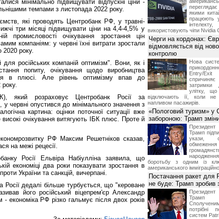
алися мінімально підвищувати відпускні ціни -
американ
перегляда
ільнішими темпами з листопада 2022 року.
якими китай
працюють 
ємств, які проводять Центробанк РФ, у травні-
інтелекту
ижчі три місяці підвищувати ціни на 4,4-4,5% у
використовують чіпи Nvidia 
ній промисловості очікування зростання цін
Черги на кордонах: Єв
амим компаніям: у червні їхні витрати зростали
відмовляється від ново
 2020 року.
контролю
Нова систе
 для російських компаній оптимізм". Вони, як і
прикордон
стання попиту, очікування щодо виробництва
Entry/Exi
ся в плюсі. Але рівень оптимізму впав до
спричиня
 року.
затримки 
улітку, що
ІБК), який розраховує Центробанк Росії за
відключають її, коли не
напливом пасажирів.
, у червні опустився до мінімального значення з
«Пологовий туризм» у 
логічна картина: оцінки поточної ситуації вже
забороною: Трамп змін
ле високі очікування витягують ІБК плюс. Проте й
Президен
Трамп підпи
економрозвитку РФ Максим Решетніков сказав,
укази, 
обмежен
ся на межі рецесії.
грома
народженн
банку Росії Ельвіра Набіулліна заявила, що
боротьбу з одним із клю
ькій економіці два роки показувати зростання в
американського імміграційн
роти України та санкцій, вичерпані.
Постачання ракет для Pa
не буде: Трамп зробив 
а Росії дедалі більше турбується, що "кероване
азивав його російський віцепрем'єр Александр
Президен
Трамп 
 - економіка РФ різко гальмує після двох років
Сполучени
потрібні 
систем Patri