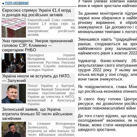
У таких умовах компанії намаг
ТОП-НОВИНИ
вони в червні зростали найпов
Євросоюз спрямує Україні €1,4 млрд
За даними моніторингів підпри
із доходів від російських активів
червні вони збиралися в найбл
Європейський Союз спрямує
річному вираженні, в оброб
Україні 1,4 млрд євро за
знижувалися. Це допомогло і с
рахунок доходів від
заморожених російських
мінімальними темпами з лютого
активів.
Зменшився навіть "традиційний
Указ президента: Умєров призначений
раніше, сподіваються на зро
головою СЗР, Клименко —
найближчого року залишали
секретарем РНБО
найнижчого рівня з жовтня 2022
Президент України
Володимир Зеленський
Індикатор бізнес-клімату (
призначив Pустема Умєрова
результатами свого опитування
головою Служби зовнішньої
грудня 2022 року. У ньому ана
розвідки України.
кілька місяців у зоні спаду, а
Україна ніколи не вступить до НАТО,
вони також знижуються.
— Залужний
Посол України у Британії,
Як повідомлялося, глава Мін
генерал Валерій Залужний не
що російська економіка опинила
вважає перспективним рух
України до членства в НАТО,
Зі свого боку голова Центро
визначений в Конституції
ресурси, які дозволяли російс
України.
умовах повномасштабної війни п
Зеленський заявив, що Україна
втратила близько 50 тисяч військових
До того стало відомо, що влад
загиблими
охолодження" економіки, як н
За словами Володимира
Новак, може стати некерованим
Зеленського, Україна
швидкого зростання.
втратила на війні близько 50
тисяч військових загиблими,