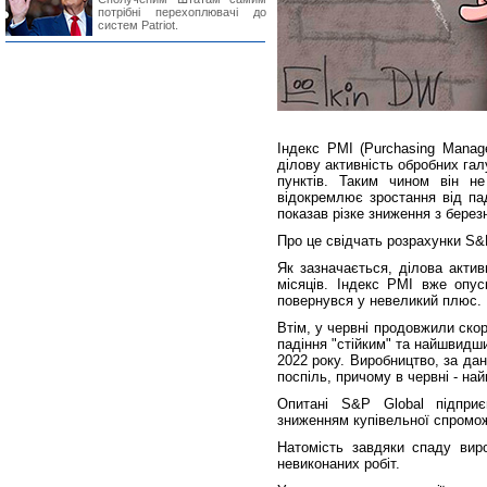
потрібні перехоплювачі до
систем Patriot.
Індекс PMI (Purchasing Manage
ділову активність обробних галу
пунктів. Таким чином він н
відокремлює зростання від пад
показав різке зниження з берез
Про це свідчать розрахунки S&
Як зазначається, ділова актив
місяців. Індекс PMI вже опус
повернувся у невеликий плюс.
Втім, у червні продовжили ско
падіння "стійким" та найшвидшим
2022 року. Виробництво, за да
поспіль, причому в червні - н
Опитані S&P Global підпри
зниженням купівельної спроможн
Натомість завдяки спаду виро
невиконаних робіт.