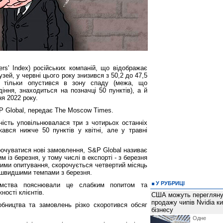
rs' Index) російських компаній, що відображає
зей, у червні цього року знизився з 50,2 до 47,5
е тільки опустився в зону спаду (межа, що
іння, знаходиться на позначці 50 пунктів), а й
ня 2022 року.
P Global, передає The Moscow Times.
ність уповільнювалася три з чотирьох останніх
кався нижче 50 пунктів у квітні, але у травні
рочуватися нові замовлення, S&P Global називає
 із березня, у тому числі в експорті - з березня
ними опитування, скорочується четвертий місяць
айшвидшими темпами з березня.
У РУБРИЦІ
ємства пояснювали це слабким попитом та
ості клієнтів.
США можуть перегляну
продажу чипів Nvidia к
бництва та замовлень різко скоротився обсяг
бізнесу
Одне 