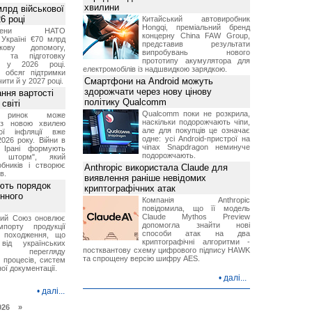
хвилини
лрд військової
6 році
Китайський автовиробник
Hongqi, преміальний бренд
-члени НАТО
концерну China FAW Group,
Україні €70 млрд
представив результати
кову допомогу,
випробувань нового
я та підготовку
прототипу акумулятора для
х у 2026 році.
електромобілів із надшвидкою зарядкою.
й обсяг підтримки
Смартфони на Android можуть
ти й у 2027 році.
здорожчати через нову цінову
ння вартості
політику Qualcomm
світі
Qualcomm поки не розкрила,
й ринок може
наскільки подорожчають чіпи,
я з новою хвилею
але для покупців це означає
чої інфляції вже
одне: усі Android-пристрої на
2026 року. Війни в
чіпах Snapdragon неминуче
а Ірані формують
подорожчають.
й шторм", який
обників і створює
Anthropic використала Claude для
в.
виявлення раніше невідомих
ють порядок
криптографічних атак
инного
Компанія Anthropic
повідомила, що її модель
Claude Mythos Preview
кий Союз оновлює
допомогла знайти нові
мпорту продукції
способи атак на два
о походження, що
криптографічні алгоритми -
від українських
постквантову схему цифрового підпису HAWK
рів перегляду
та спрощену версію шифру AES.
 процесів, систем
ої документації.
•
далі...
•
далі...
026 »