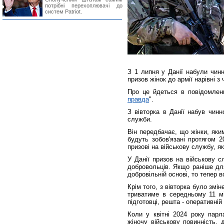
потрібні перехоплювачі до
систем Patriot.
З 1 липня у Данії набули чинн
призов жінок до армії нарівні з
Про це йдеться в повідомлен
правда
".
З вівторка в Данії набув чинн
служби.
Він передбачає, що жінки, яки
будуть зобов'язані протягом 2
призові на військову службу, я
У Данії призов на військову с
добровольців. Якщо раніше дл
добровільній основі, то тепер 
Крім того, з вівторка було змі
триватиме в середньому 11 міс
підготовці, решта - оперативній
Коли у квітні 2024 року парл
жіночу військову повинність, 