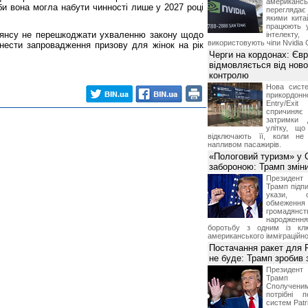
американ
би вона могла набути чинності лише у 2027 році
перегляда
якими китай
працюють 
ьянсу не перешкоджати ухваленню закону щодо
інтелекту
використовують чіпи Nvidia 
нести запровадження призову для жінок на рік
Черги на кордонах: Єв
відмовляється від ново
контролю
Нова систе
прикордон
Entry/Exi
спричиня
затримки 
улітку, що
відключають її, коли не
напливом пасажирів.
«Пологовий туризм» у 
забороною: Трамп змін
Президен
Трамп підпи
укази, 
обмежен
грома
народженн
боротьбу з одним із клю
американського імміграційн
Постачання ракет для Pa
не буде: Трамп зробив 
Президен
Трамп 
Сполучени
потрібні 
систем Patri