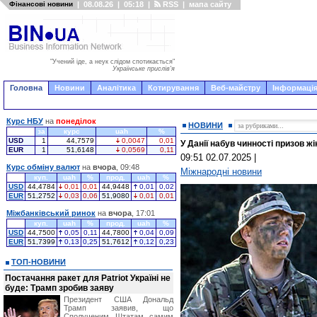
Фінансові новини
|
08.08.26
|
05:18
|
RSS
|
мапа сайту
"Учений іде, а неук слідом спотикається"
Українське прислів'я
Головна
Новини
Аналітика
Котирування
Веб-майстру
Інформація
Курс НБУ
на
понеділок
НОВИНИ
за
курс
uah
%
USD
1
44,7579
0,0047
0,01
У Данії набув чинності призов жі
EUR
1
51,6148
0,0569
0,11
09:51 02.07.2025
|
Курс обміну валют
на
вчора
, 09:48
Міжнародні новини
куп.
uah
%
прод.
uah
%
USD
44,4784
0,01
0,01
44,9448
0,01
0,02
EUR
51,2752
0,03
0,06
51,9080
0,01
0,01
Міжбанківський ринок
на
вчора
, 17:01
куп.
uah
%
прод.
uah
%
USD
44,7500
0,05
0,11
44,7800
0,04
0,09
EUR
51,7399
0,13
0,25
51,7612
0,12
0,23
ТОП-НОВИНИ
Постачання ракет для Patriot Україні не
буде: Трамп зробив заяву
Президент США Дональд
Трамп заявив, що
Сполученим Штатам самим