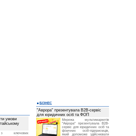
БІЗНЕС
"Аврора" презентувала B2B-сервіс
для юридичних осіб та ФОП
ти умови
Мережа мультимаркетів
итайському
"Аврора" презентувала B2B-
сервіс для юридичних осіб та
фізичних осіб-підприємців,
з ключових
який допоможе здійснювати