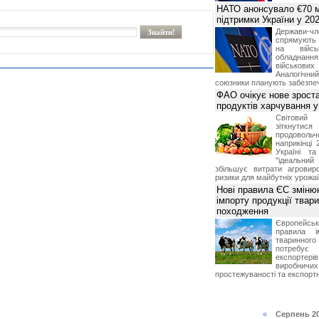
НАТО анонсувало €70 м
підтримки України у 202
Держави
спрямують 
на війсь
обладнанн
військови
Аналогічни
союзники планують забезпечи
ФАО очікує нове зроста
продуктів харчування у 
Світови
зіткнутис
продоволь
наприкінці 
Україні т
"ідеальни
збільшує витрати агровир
ризики для майбутніх урожаї
Нові правила ЄС зміню
імпорту продукції твар
походження
Європейсь
правила і
тваринног
потребує 
експорте
виробничих
простежуваності та експортн
«
Серпень 2