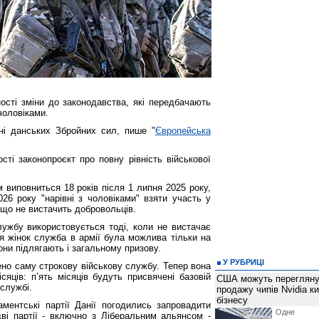
ості зміни до законодавства, які передбачають
 чоловіками.
ні данських Збройних сил, пише "
Європейська
ості законопроєкт про повну рівність військової
м виповниться 18 років після 1 липня 2025 року,
026 року "нарівні з чоловіками" взяти участь у
кщо не вистачить добровольців.
лужбу використовується тоді, коли не вистачає
я жінок служба в армії була можлива тільки на
вони підлягають і загальному призову.
У РУБРИЦІ
нено саму строкову військову службу. Тепер вона
яців: пʼять місяців будуть присвячені базовій
США можуть перегляну
 службі.
продажу чипів Nvidia к
бізнесу
аментські партії Данії погодились запровадити
Одне 
дві партії - включно з Ліберальним альянсом -