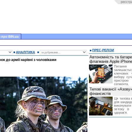
реєстр
 про BIN.ua
ПРЕС-РЕЛІЗИ
АНАЛІТИКА
Автономність та батар
нок до армії нарівні з чоловіками
флагманів Apple iPhone
Питання
залишає
ключових 
вибору суч
пристрою
сегмента.
Тилові вакансії «Азову
фінансистів
Ця тилова в
для кандида
виконувати 
звʼязку із
здоровʼя.