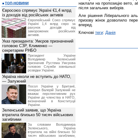
наклали на пропозицію вето, а
ТОП-НОВИНИ
після загальних виборів.
Євросоюз спрямує Україні €1,4 млрд
із доходів від російських активів
Але рішення Ліберального ал
призову жінок дозволило пере
Європейський Союз спрямує
Україні 1,4 млрд євро за
вперед.
рахунок доходів від
заморожених російських
Ключові
теги
:
Данія
активів.
Указ президента: Умєров призначений
головою СЗР, Клименко —
секретарем РНБО
Президент України
Володимир Зеленський
призначив Pустема Умєрова
головою Служби зовнішньої
розвідки України.
Україна ніколи не вступить до НАТО,
— Залужний
Посол України у Британії,
генерал Валерій Залужний не
вважає перспективним рух
України до членства в НАТО,
визначений в Конституції
України.
Зеленський заявив, що Україна
втратила близько 50 тисяч військових
загиблими
За словами Володимира
Зеленського, Україна
втратила на війні близько 50
тисяч військових загиблими,