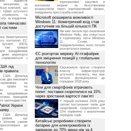
ських відомств
корпоративні закупівлі в
є механізми, за
магазинах мережі за безготівковим
ські компанії, що
розрахунком через корпоративний баланс,
у сфері штучного
повідомила пресслужба компанії.
, отримують та
Microsoft розширила можливості
Corp. за кордоном.
Windows 11: біометричний вхід став
ропа тимчасово
доступним на більшій кількості ПК
ї системи
Ми вже писали про оновлення
Windows Hello, яке очікується
ма біометричного
в серпневому патчі Windows
ного контролю ЄС
11. Схоже, за
t System (EES)
повідомленнями, воно почало
є такі тривалі
розгортатися раніше.
для мандрівників
ЄС розгортає мережу AI-гігафабрик
 деякі аеропорти
для зміцнення позицій у глобальних
 справляються з
технологіях
США під
Єврокомісія прагне створити
ив правила
власну інфраструктуру
штучного інтелекту, яка має
т США Дональд
почати функціонувати до
сав два виконавчі
середини 2028 року
спрямовані на
ня права на
Чіпи для смартфонів втрачають
дянство за
попит: поставки скоротилися на 15%
ям, продовживши
через зростання вартості пам’яті
чових принципів
ого законодавства.
У першій половині 2026 року
світові постачання чипів для
triot Україні
смартфонів скоротилися на
заяву
15% порівняно з аналогічним
т США Дональд
періодом торік.
заявив, що
Китайські розробники створили
м Штатам самим
батарею для електромобілів із
перехоплювачі до
ot.
зарядкою до 70% менш ніж за 4