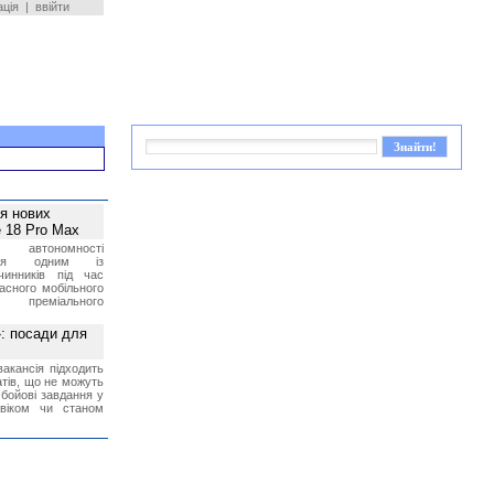
ація
|
ввійти
ея нових
 18 Pro Max
 автономності
ться одним із
чинників під час
асного мобільного
 преміального
»: посади для
акансія підходить
тів, що не можуть
бойові завдання у
 віком чи станом