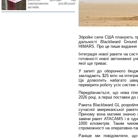
заморожених російських
активів.
Збройні сили США планують пр
дальності Blackbeard Groun
HIMARS. Про це пише видання 
Інтеграція нової ракети на с
готовності нової автономної у
якої ще триває.
У запиті до оборонного бюдж
закладають $25 млн на інтегра
Це дозволить набагато шви
перевірити роботу усіх систем 
Передбачається, що нова гіпе
2026 році, а перші поставки до
Ракета Blackbeard GL розробл
сучасної американської ракети
Причому вона матиме значно 
заміни ракет ATACAMS і в одні
1000 кілометрів. Таким чин
спроможності на оперативно-так
Раніше ми повідомляли, що 