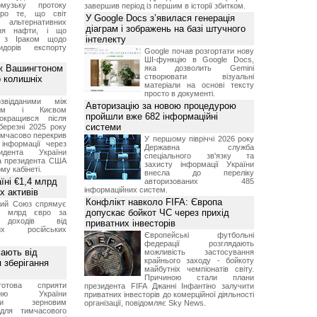
музьку протоку
завершив період із першим в історії збитком.
про те, що світ
У Google Docs з’явилася генерація
альтернативних
діаграм і зображень на базі штучного
ння нафти, і що
інтелекту
и з Іраком щодо
дорів експорту
Google почав розгортати нову
ШІ-функцію в Google Docs,
ж Вашингтоном
яка дозволить Gemini
створювати візуальні
о колишніх
матеріали на основі тексту
просто в документі.
звідданими між
Авторизацію за новою процедурою
оном і Києвом
пройшли вже 682 інформаційні
окращився після
системи
березні 2025 року
имчасово перекрив
У першому півріччі 2026 року
інформації через
Державна служба
идента України
спеціального зв'язку та
а президента США
захисту інформації України
у кабінеті.
внесла до переліку
їні €1,4 млрд
авторизованих 485
інформаційних систем.
х активів
Конфлікт навколо FIFA: Європа
кий Союз спрямує
допускає бойкот ЧС через прихід
,4 млрд євро за
 доходів від
приватних інвесторів
них російських
Європейські футбольні
федерації розглядають
мають від
можливість застосування
крайнього заходу - бойкоту
 зберігання
майбутніх чемпіонатів світу.
Причиною стали плани
отова сприяти
президента FIFA Джанні Інфантіно залучити
ченню України
приватних інвесторів до комерційної діяльності
вими зерновим
організації, повідомляє Sky News.
для тимчасового