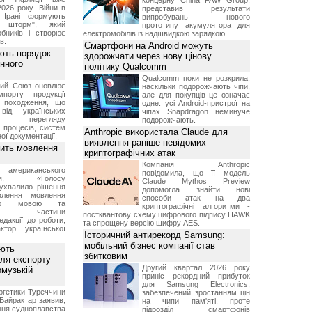
концерну China FAW Group,
2026 року. Війни в
представив результати
а Ірані формують
випробувань нового
й шторм", який
прототипу акумулятора для
обників і створює
електромобілів із надшвидкою зарядкою.
в.
Смартфони на Android можуть
ють порядок
здорожчати через нову цінову
инного
політику Qualcomm
Qualcomm поки не розкрила,
кий Союз оновлює
наскільки подорожчають чіпи,
мпорту продукції
але для покупців це означає
о походження, що
одне: усі Android-пристрої на
від українських
чіпах Snapdragon неминуче
рів перегляду
подорожчають.
 процесів, систем
Anthropic використала Claude для
ої документації.
виявлення раніше невідомих
вить мовлення
криптографічних атак
Компанія Anthropic
о американського
повідомила, що її модель
ення, «Голосу
Claude Mythos Preview
ухвалило рішення
допомогла знайти нові
влення мовлення
способи атак на два
ькою мовою та
криптографічні алгоритми -
ння частини
постквантову схему цифрового підпису HAWK
редакції до роботи,
та спрощену версію шифру AES.
ктор української
Історичний антирекорд Samsung:
мобільний бізнес компанії став
ують
збитковим
ля експорту
Другий квартал 2026 року
рмузькій
приніс рекордний прибуток
для Samsung Electronics,
ргетики Туреччини
забезпечений зростанням цін
Байрактар заявив,
на чипи пам'яті, проте
ня судноплавства
підрозділ смартфонів