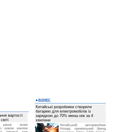
БІЗНЕС
Китайські розробники створили
батарею для електромобілів із
ння вартості
зарядкою до 70% менш ніж за 4
світі
хвилини
й ринок може
Китайський автовиробник
я з новою хвилею
Hongqi, преміальний бренд
чої інфляції вже