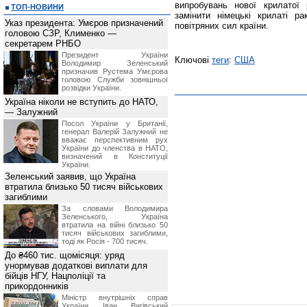
випробувань нової крилатої 
ТОП-НОВИНИ
замінити німецькі крилаті 
Указ президента: Умєров призначений
повітряних сил країни.
головою СЗР, Клименко —
секретарем РНБО
Президент України
Ключові
теги
:
США
Володимир Зеленський
призначив Pустема Умєрова
головою Служби зовнішньої
розвідки України.
Україна ніколи не вступить до НАТО,
— Залужний
Посол України у Британії,
генерал Валерій Залужний не
вважає перспективним рух
України до членства в НАТО,
визначений в Конституції
України.
Зеленський заявив, що Україна
втратила близько 50 тисяч військових
загиблими
За словами Володимира
Зеленського, Україна
втратила на війні близько 50
тисяч військових загиблими,
тоді як Росія - 700 тисяч.
До ₴460 тис. щомісяця: уряд
унормував додаткові виплати для
бійців НГУ, Нацполіції та
прикордонників
Міністр внутрішніх справ
України Іван Вигівський