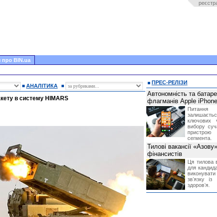
реєстр
 про BIN.ua
ПРЕС-РЕЛІЗИ
АНАЛІТИКА
Автономність та батар
акету в систему HIMARS
флагманів Apple iPhone
Питання
залишає
ключових 
вибору суч
пристрою
сегмента.
Тилові вакансії «Азову
фінансистів
Ця тилова в
для кандида
виконувати 
звʼязку із
здоровʼя.