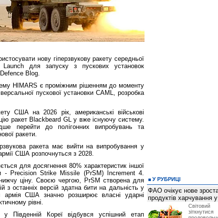
истосувати нову гіперзвукову ракету середньої
d Launch для запуску з пускових установок
Defence Blog.
истему HIMARS є проміжним рішенням до моменту
ніверсальної пускової установки CAML, розробка
ету США на 2026 рік, американські військові
цію ракет Blackbeard GL у вже існуючу систему.
дше перейти до полігонних випробувань та
нової ракети.
рзвукова ракета має вийти на випробування у
 армії США розпочнуться з 2028.
яється для досягнення 80% характеристик іншої
 - Precision Strike Missile (PrSM) Increment 4.
У РУБРИЦІ
нижчу ціну. Своєю чергою, PrSM створена для
й з останніх версій здатна бити на дальність у
ФАО очікує нове зроста
ом армія США значно розширює власні ударні
продуктів харчування у 
тичному рівні.
Світови
зіткнутис
у Південній Кореї відбувся успішний етап
продоволь