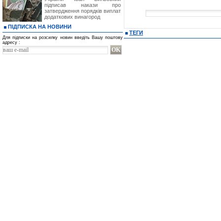
підписав накази про
затвердження порядків виплат
додаткових винагород
ПІДПИСКА НА НОВИНИ
ТЕГИ
Для підписки на розсилку новин введіть Вашу поштову
адресу :