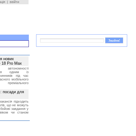
ація
|
ввійти
ея нових
 18 Pro Max
 автономності
ться одним із
чинників під час
асного мобільного
 преміального
»: посади для
акансія підходить
тів, що не можуть
бойові завдання у
 віком чи станом