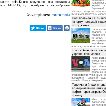
ракети авіаційного базування, яка покликана
наприкінці 
ракети TAURUS, що перебувають на озброєнні
Україні т
"ідеальни
збільшує витрати агровир
ризики для майбутніх урожаї
За матеріалами:
mezha.media
Нові правила ЄС зміню
імпорту продукції твар
походження
Європейсь
правила і
тваринног
потребує 
експорте
виробничих
простежуваності та експортн
«Голос Америки» поно
українською мовою
Керівництв
іномовл
Америки», 
про відно
українс
поверне
співробітників української 
повідомив головний реда
служби «Голосу Америки»
Туреччина й Ірак план
альтернативний шлях д
нафти через загрози О
протоці
Міністр ене
Алпарслан 
що порушен