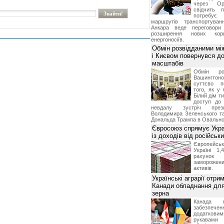
через Ор
свідчить 
потребує 
маршрутів транспортува
Анкара веде переговор
розширення нових кори
енергоносіїв.
Обмін розвідданими мі
і Києвом повернувся д
масштабів
Обмін ро
Вашингт
суттєво п
того, як у 
Білий дім т
доступ до 
невдалу зустріч през
Володимира Зеленського т
Дональда Трампа в Овальном
Євросоюз спрямує Укра
із доходів від російськи
Європейсь
Україні 1
рахунок
замороже
активів.
Українські аграрії отри
Канади обладнання для
зерна
Канада г
забезпе
додатко
рукавами 