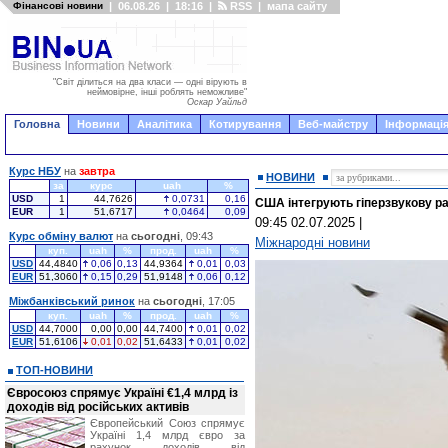
Фінансові новини
|
06.08.26
|
18:16
|
RSS
|
мапа сайту
"Світ ділиться на два класи — одні вірують в
неймовірне, інші роблять неможливе"
Оскар Уайльд
Головна
Новини
Аналітика
Котирування
Веб-майстру
Інформація
Курс НБУ
на
завтра
НОВИНИ
за
курс
uah
%
USD
1
44,7626
0,0731
0,16
США інтегрують гіперзвукову р
EUR
1
51,6717
0,0464
0,09
09:45 02.07.2025
|
Курс обміну валют
на
сьогодні
, 09:43
Міжнародні новини
куп.
uah
%
прод.
uah
%
USD
44,4840
0,06
0,13
44,9364
0,01
0,03
EUR
51,3060
0,15
0,29
51,9148
0,06
0,12
Міжбанківський ринок
на
сьогодні
, 17:05
куп.
uah
%
прод.
uah
%
USD
44,7000
0,00
0,00
44,7400
0,01
0,02
EUR
51,6106
0,01
0,02
51,6433
0,01
0,02
ТОП-НОВИНИ
Євросоюз спрямує Україні €1,4 млрд із
доходів від російських активів
Європейський Союз спрямує
Україні 1,4 млрд євро за
рахунок доходів від