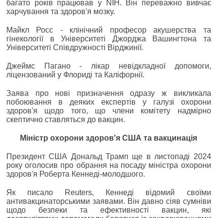
багато років працював у NIH. Він переважно вивчає
харчування та здоров'я мозку.
Майкл Росс - клінічний професор акушерства та
гінекології в Університеті Джорджа Вашингтона та
Університеті Співдружності Вірджинії.
Джеймс Пагано - лікар невідкладної допомоги,
ліцензований у Флориді та Каліфорнії.
Заява про нові призначення одразу ж викликала
побоювання в деяких експертів у галузі охорони
здоров'я щодо того, що члени комітету надмірно
скептично ставляться до вакцин.
Міністр охорони здоров'я США та вакцинація
Президент США Дональд Трамп ще в листопаді 2024
року оголосив про обрання на посаду міністра охорони
здоров'я Роберта Кеннеді-молодшого.
Як писало Reuters, Кеннеді відомий своїми
антивакцинаторськими заявами. Він давно сіяв сумніви
щодо безпеки та ефективності вакцин, які