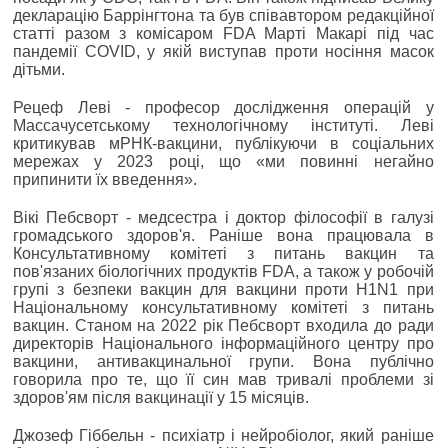
декларацію Баррінгтона та був співавтором редакційної
статті разом з комісаром FDA Марті Макарі під час
пандемії COVID, у якій виступав проти носіння масок
дітьми.
Рецеф Леві - професор дослідження операцій у
Массачусетському технологічному інституті. Леві
критикував мРНК-вакцини, публікуючи в соціальних
мережах у 2023 році, що «ми повинні негайно
припинити їх введення».
Вікі Пебсворт - медсестра і доктор філософії в галузі
громадського здоров'я. Раніше вона працювала в
Консультативному комітеті з питань вакцин та
пов'язаних біологічних продуктів FDA, а також у робочій
групі з безпеки вакцин для вакцини проти H1N1 при
Національному консультативному комітеті з питань
вакцин. Станом на 2022 рік Пебсворт входила до ради
директорів Національного інформаційного центру про
вакцини, антивакцинальної групи. Вона публічно
говорила про те, що її син мав тривалі проблеми зі
здоров'ям після вакцинації у 15 місяців.
Джозеф Гіббельн - психіатр і нейробіолог, який раніше