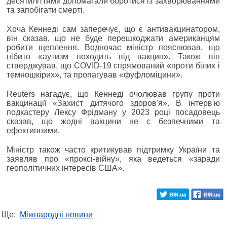
десятиліттями допомагали боротися із захворюваннями
та запобігати смерті.
Хоча Кеннеді сам заперечує, що є антивакцинатором,
він сказав, що не буде перешкоджати американцям
робити щеплення. Водночас міністр пояснював, що
нібито «аутизм походить від вакцин». Також він
стверджував, що COVID-19 спрямований «проти білих і
темношкірих», та пропагував «фуфломіцини».
Reuters нагадує, що Кеннеді очолював групу проти
вакцинації «Захист дитячого здоров'я». В інтерв'ю
подкастеру Лексу Фрідману у 2023 році посадовець
сказав, що жодні вакцини не є безпечними та
ефективними.
Міністр також часто критикував підтримку України та
заявляв про «проксі-війну», яка ведеться «заради
геополітичних інтересів США».
Ще:
Міжнародні новини