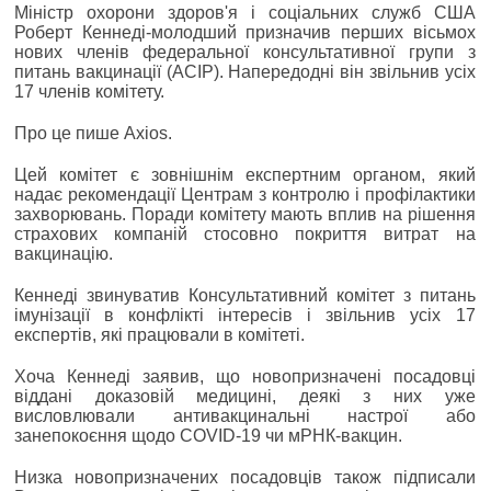
Міністр охорони здоров'я і соціальних служб США
Роберт Кеннеді-молодший призначив перших вісьмох
нових членів федеральної консультативної групи з
питань вакцинації (ACIP). Напередодні він звільнив усіх
17 членів комітету.
Про це пише Axios.
Цей комітет є зовнішнім експертним органом, який
надає рекомендації Центрам з контролю і профілактики
захворювань. Поради комітету мають вплив на рішення
страхових компаній стосовно покриття витрат на
вакцинацію.
Кеннеді звинуватив Консультативний комітет з питань
імунізації в конфлікті інтересів і звільнив усіх 17
експертів, які працювали в комітеті.
Хоча Кеннеді заявив, що новопризначені посадовці
віддані доказовій медицині, деякі з них уже
висловлювали антивакцинальні настрої або
занепокоєння щодо COVID-19 чи мРНК-вакцин.
Низка новопризначених посадовців також підписали