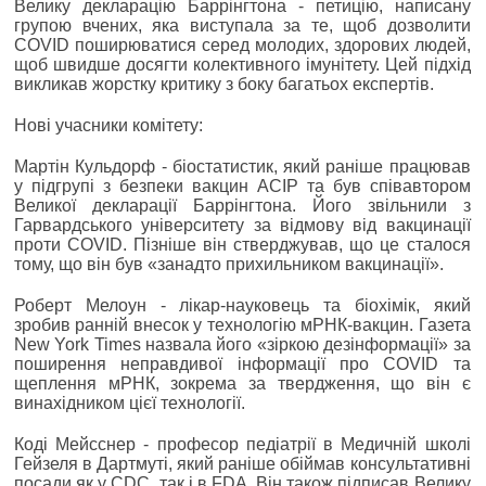
Велику декларацію Баррінгтона - петицію, написану
групою вчених, яка виступала за те, щоб дозволити
COVID поширюватися серед молодих, здорових людей,
щоб швидше досягти колективного імунітету. Цей підхід
викликав жорстку критику з боку багатьох експертів.
Нові учасники комітету:
Мартін Кульдорф - біостатистик, який раніше працював
у підгрупі з безпеки вакцин ACIP та був співавтором
Великої декларації Баррінгтона. Його звільнили з
Гарвардського університету за відмову від вакцинації
проти COVID. Пізніше він стверджував, що це сталося
тому, що він був «занадто прихильником вакцинації».
Роберт Мелоун - лікар-науковець та біохімік, який
зробив ранній внесок у технологію мРНК-вакцин. Газета
New York Times назвала його «зіркою дезінформації» за
поширення неправдивої інформації про COVID та
щеплення мРНК, зокрема за твердження, що він є
винахідником цієї технології.
Коді Мейсснер - професор педіатрії в Медичній школі
Гейзеля в Дартмуті, який раніше обіймав консультативні
посади як у CDC, так і в FDA. Він також підписав Велику