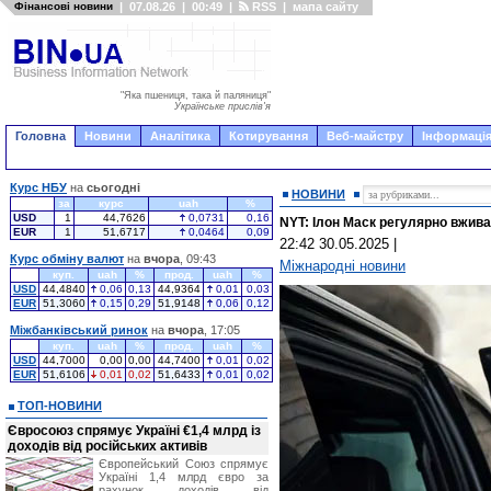
Фінансові новини
|
07.08.26
|
00:49
|
RSS
|
мапа сайту
"Яка пшениця, така й паляниця"
Українське прислів'я
Головна
Новини
Аналітика
Котирування
Веб-майстру
Інформація
Курс НБУ
на
сьогодні
НОВИНИ
за
курс
uah
%
USD
1
44,7626
0,0731
0,16
NYT: Ілон Маск регулярно вживав
EUR
1
51,6717
0,0464
0,09
22:42 30.05.2025
|
Курс обміну валют
на
вчора
, 09:43
Міжнародні новини
куп.
uah
%
прод.
uah
%
USD
44,4840
0,06
0,13
44,9364
0,01
0,03
EUR
51,3060
0,15
0,29
51,9148
0,06
0,12
Міжбанківський ринок
на
вчора
, 17:05
куп.
uah
%
прод.
uah
%
USD
44,7000
0,00
0,00
44,7400
0,01
0,02
EUR
51,6106
0,01
0,02
51,6433
0,01
0,02
ТОП-НОВИНИ
Євросоюз спрямує Україні €1,4 млрд із
доходів від російських активів
Європейський Союз спрямує
Україні 1,4 млрд євро за
рахунок доходів від