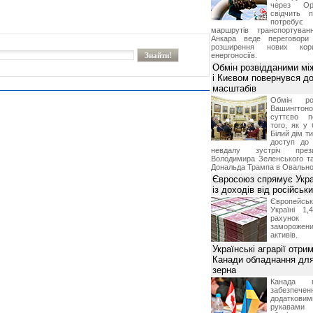
через Ор
свідчить 
потребує 
маршрутів транспортува
Анкара веде переговор
розширення нових кори
енергоносіїв.
Обмін розвідданими мі
і Києвом повернувся д
масштабів
Обмін ро
Вашингт
суттєво п
того, як у 
Білий дім т
доступ до 
невдалу зустріч през
Володимира Зеленського т
Дональда Трампа в Овальном
Євросоюз спрямує Укра
із доходів від російськи
Європейсь
Україні 1
рахунок
замороже
активів.
Українські аграрії отри
Канади обладнання для
зерна
Канада г
забезпе
додатко
рукавами 