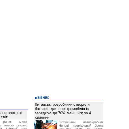
БІЗНЕС
Китайські розробники створили
батарею для електромобілів із
ння вартості
зарядкою до 70% менш ніж за 4
світі
хвилини
й ринок може
Китайський автовиробник
я з новою хвилею
Hongqi, преміальний бренд
чої інфляції вже