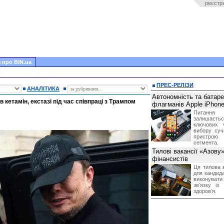
реєстр
 про BIN.ua
ПРЕС-РЕЛІЗИ
АНАЛІТИКА
Автономність та батар
 кетамін, екстазі під час співпраці з Трампом
флагманів Apple iPhone
Питання
залишає
ключових 
вибору суч
пристрою
сегмента.
Тилові вакансії «Азову
фінансистів
Ця тилова в
для кандида
виконувати 
звʼязку із
здоровʼя.