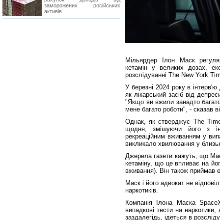
заморожених російських
активів.
Мільярдер Ілон Маск регуля
кетамін у великих дозах, екс
розслідуванні The New York Ti
У березні 2024 року в інтерв'
як лікарський засіб від депрес
"Якщо ви вжили занадто багато
мене багато роботи", - сказав ві
Однак, як стверджує The Times
щодня, змішуючи його з і
рекреаційним вживанням у вип
викликало хвилювання у близь
Джерела газети кажуть, що Мас
кетаміну, що це впливає на йо
вживання). Він також приймав е
Маск і його адвокат не відпов
наркотиків.
Компанія Ілона Маска Space
випадкові тести на наркотики,
заздалегідь, ідеться в розсліду