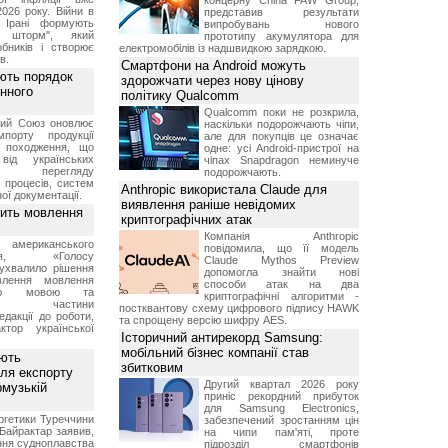
концерну China FAW Group,
2026 року. Війни в
представив результати
а Ірані формують
випробувань нового
й шторм", який
прототипу акумулятора для
обників і створює
електромобілів із надшвидкою зарядкою.
в.
Смартфони на Android можуть
ють порядок
здорожчати через нову цінову
инного
політику Qualcomm
Qualcomm поки не розкрила,
кий Союз оновлює
наскільки подорожчають чіпи,
мпорту продукції
але для покупців це означає
о походження, що
одне: усі Android-пристрої на
від українських
чіпах Snapdragon неминуче
рів перегляду
подорожчають.
 процесів, систем
Anthropic використала Claude для
ої документації.
виявлення раніше невідомих
вить мовлення
криптографічних атак
Компанія Anthropic
о американського
повідомила, що її модель
ення, «Голосу
Claude Mythos Preview
ухвалило рішення
допомогла знайти нові
влення мовлення
способи атак на два
ькою мовою та
криптографічні алгоритми -
ння частини
постквантову схему цифрового підпису HAWK
редакції до роботи,
та спрощену версію шифру AES.
ктор української
Історичний антирекорд Samsung:
мобільний бізнес компанії став
ують
збитковим
ля експорту
Другий квартал 2026 року
рмузькій
приніс рекордний прибуток
для Samsung Electronics,
ргетики Туреччини
забезпечений зростанням цін
Байрактар заявив,
на чипи пам'яті, проте
ня судноплавства
підрозділ смартфонів