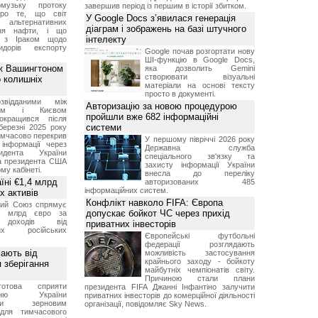
музьку протоку
завершив період із першим в історії збитком.
про те, що світ
У Google Docs з’явилася генерація
альтернативних
діаграм і зображень на базі штучного
ння нафти, і що
інтелекту
и з Іраком щодо
дорів експорту
Google почав розгортати нову
ШІ-функцію в Google Docs,
ж Вашингтоном
яка дозволить Gemini
створювати візуальні
о колишніх
матеріали на основі тексту
просто в документі.
звідданими між
Авторизацію за новою процедурою
оном і Києвом
пройшли вже 682 інформаційні
окращився після
системи
березні 2025 року
имчасово перекрив
У першому півріччі 2026 року
інформації через
Державна служба
идента України
спеціального зв'язку та
а президента США
захисту інформації України
у кабінеті.
внесла до переліку
їні €1,4 млрд
авторизованих 485
інформаційних систем.
х активів
Конфлікт навколо FIFA: Європа
кий Союз спрямує
допускає бойкот ЧС через прихід
,4 млрд євро за
 доходів від
приватних інвесторів
них російських
Європейські футбольні
федерації розглядають
мають від
можливість застосування
крайнього заходу - бойкоту
 зберігання
майбутніх чемпіонатів світу.
Причиною стали плани
отова сприяти
президента FIFA Джанні Інфантіно залучити
ченню України
приватних інвесторів до комерційної діяльності
вими зерновим
організації, повідомляє Sky News.
для тимчасового