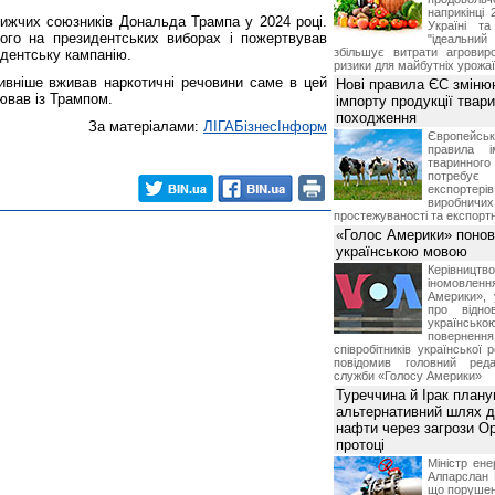
наприкінці 
лижчих союзників Дональда Трампа у 2024 році.
Україні т
ього на президентських виборах і пожертвував
"ідеальни
збільшує витрати агровир
идентську кампанію.
ризики для майбутніх урожаї
вніше вживав наркотичні речовини саме в цей
Нові правила ЄС зміню
цював із Трампом.
імпорту продукції твар
походження
За матеріалами:
ЛIГАБiзнесIнформ
Європейсь
правила і
тваринног
потребує 
експорте
виробничих
простежуваності та експортн
«Голос Америки» поно
українською мовою
Керівництв
іномовл
Америки», 
про відно
українс
поверне
співробітників української 
повідомив головний реда
служби «Голосу Америки»
Туреччина й Ірак план
альтернативний шлях д
нафти через загрози О
протоці
Міністр ене
Алпарслан 
що порушен