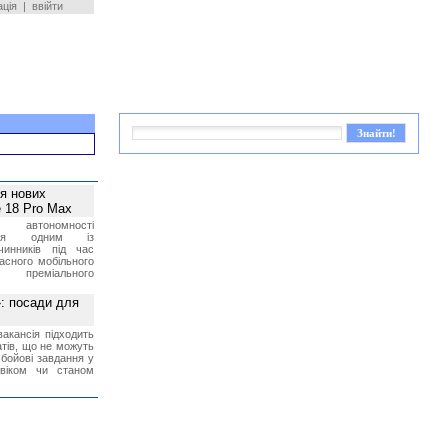
ація
|
ввійти
ея нових
 18 Pro Max
 автономності
ться одним із
чинників під час
асного мобільного
 преміального
»: посади для
акансія підходить
тів, що не можуть
бойові завдання у
 віком чи станом