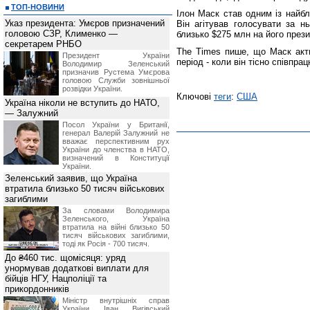
ТОП-НОВИНИ
Ілон Маск став одним із найб
Указ президента: Умєров призначений
Він агітував голосувати за н
головою СЗР, Клименко —
близько $275 млн на його през
секретарем РНБО
The Times пише, що Маск акти
Президент України
період - коли він тісно співпра
Володимир Зеленський
призначив Pустема Умєрова
головою Служби зовнішньої
розвідки України.
Ключові
теги
:
США
Україна ніколи не вступить до НАТО,
— Залужний
Посол України у Британії,
генерал Валерій Залужний не
вважає перспективним рух
України до членства в НАТО,
визначений в Конституції
України.
Зеленський заявив, що Україна
втратила близько 50 тисяч військових
загиблими
За словами Володимира
Зеленського, Україна
втратила на війні близько 50
тисяч військових загиблими,
тоді як Росія - 700 тисяч.
До ₴460 тис. щомісяця: уряд
унормував додаткові виплати для
бійців НГУ, Нацполіції та
прикордонників
Міністр внутрішніх справ
України Іван Вигівський