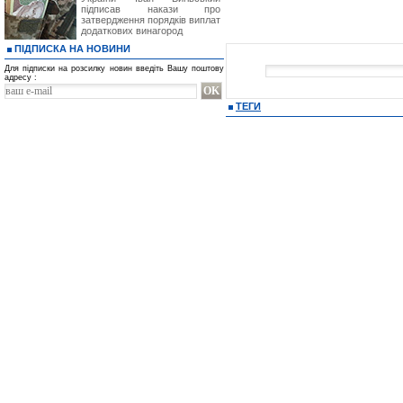
підписав накази про
затвердження порядків виплат
додаткових винагород
ПІДПИСКА НА НОВИНИ
Для підписки на розсилку новин введіть Вашу поштову
адресу :
ТЕГИ