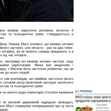
рно вживав наркотичні речовини, включно й
тазі та психоделічні гриби, стверджується в
mes.
ю Дону Лемону Маск зізнався, що вживає кетамін
ивного настрою, але нечасто - раз на два тижні.
 кетаміну, ви не можете справді працювати, а в
н під час інтерв'ю.
, насправді він вживав кетамін частіше, іноді
ншими наркотиками. Межа між медичним і
адку з Маском була настільки розмитою, що це
ких до нього людей.
к сам розповідав, що приймає настільки багато
го сечовий міхур (можливий наслідок хронічного
кстазі та психоделічні гриби.
У РУБРИЦІ
іли на запити щодо коментарів стосовно вживання
ФАО очікує нове зроста
продуктів харчування у 
X як великий державний підрядник проводить
Світови
 але Маск отримував попередження про ці тести
зіткнутис
ванні.
продоволь