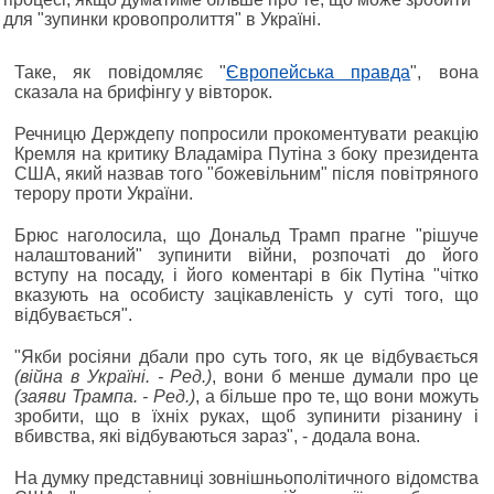
для "зупинки кровопролиття" в Україні.
Таке, як повідомляє "
Європейська правда
", вона
сказала на брифінгу у вівторок.
Речницю Держдепу попросили прокоментувати реакцію
Кремля на критику Владаміра Путіна з боку президента
США, який назвав того "божевільним" після повітряного
терору проти України.
Брюс наголосила, що Дональд Трамп прагне "рішуче
налаштований" зупинити війни, розпочаті до його
вступу на посаду, і його коментарі в бік Путіна "чітко
вказують на особисту зацікавленість у суті того, що
відбувається".
"Якби росіяни дбали про суть того, як це відбувається
(війна в Україні. - Ред.)
, вони б менше думали про це
(заяви Трампа. - Ред.)
, а більше про те, що вони можуть
зробити, що в їхніх руках, щоб зупинити різанину і
вбивства, які відбуваються зараз", - додала вона.
На думку представниці зовнішньополітичного відомства