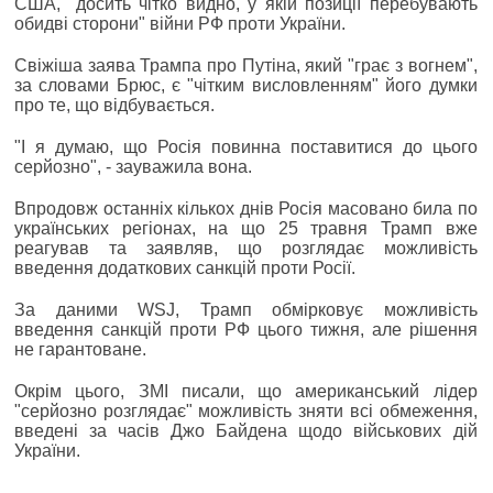
США, "досить чітко видно, у якій позиції перебувають
обидві сторони" війни РФ проти України.
Свіжіша заява Трампа про Путіна, який "грає з вогнем",
за словами Брюс, є "чітким висловленням" його думки
про те, що відбувається.
"І я думаю, що Росія повинна поставитися до цього
серйозно", - зауважила вона.
Впродовж останніх кількох днів Росія масовано била по
українських регіонах, на що 25 травня Трамп вже
реагував та заявляв, що розглядає можливість
введення додаткових санкцій проти Росії.
За даними WSJ, Трамп обмірковує можливість
введення санкцій проти РФ цього тижня, але рішення
не гарантоване.
Окрім цього, ЗМІ писали, що американський лідер
"серйозно розглядає" можливість зняти всі обмеження,
введені за часів Джо Байдена щодо військових дій
України.