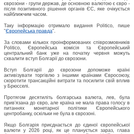
єврозони - групи держав, де основною валютою є євро -
після позитивного рішення органів ЄС, яке очікується
найближчим часом.
Таку інформацію отримало видання Politico, пише
"
Європейська правда
".
За словами кількох проінформованих співрозмовників
Politico, Європейська комісія та Європейський
центральний банк уже на початку червня можуть
схвалити вступ Болгарії до єврозони.
Вступ Болгарії до єврозони допоможе країні
активізувати торгівлю з іншими країнами Євросоюзу,
скоротити трансакційні витрати та посилити свій вплив
у Брюсселі.
Протягом десятиліть болгарська валюта, лев, була
прив'язана до євро, але країна не мала права голосу в
питаннях монетарної політики Європейського
центробанку, оскільки не була в єврозоні.
Якщо Болгарія приєднається до єдиної європейської
валюти у 2026 році, як це планується зараз, глава