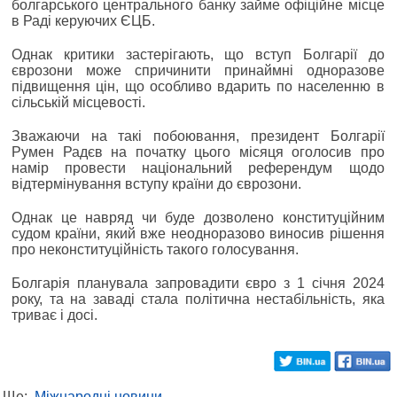
болгарського центрального банку займе офіційне місце
в Раді керуючих ЄЦБ.
Однак критики застерігають, що вступ Болгарії до
єврозони може спричинити принаймні одноразове
підвищення цін, що особливо вдарить по населенню в
сільській місцевості.
Зважаючи на такі побоювання, президент Болгарії
Румен Радєв на початку цього місяця оголосив про
намір провести національний референдум щодо
відтермінування вступу країни до єврозони.
Однак це навряд чи буде дозволено конституційним
судом країни, який вже неодноразово виносив рішення
про неконституційність такого голосування.
Болгарія планувала запровадити євро з 1 січня 2024
року, та на заваді стала політична нестабільність, яка
триває і досі.
Ще:
Міжнародні новини