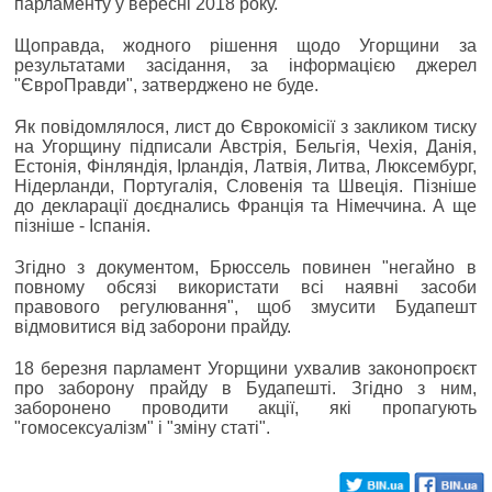
парламенту у вересні 2018 року.
Щоправда, жодного рішення щодо Угорщини за
результатами засідання, за інформацією джерел
"ЄвроПравди", затверджено не буде.
Як повідомлялося, лист до Єврокомісії з закликом тиску
на Угорщину підписали Австрія, Бельгія, Чехія, Данія,
Естонія, Фінляндія, Ірландія, Латвія, Литва, Люксембург,
Нідерланди, Португалія, Словенія та Швеція. Пізніше
до декларації доєднались Франція та Німеччина. А ще
пізніше - Іспанія.
Згідно з документом, Брюссель повинен "негайно в
повному обсязі використати всі наявні засоби
правового регулювання", щоб змусити Будапешт
відмовитися від заборони прайду.
18 березня парламент Угорщини ухвалив законопроєкт
про заборону прайду в Будапешті. Згідно з ним,
заборонено проводити акції, які пропагують
"гомосексуалізм" і "зміну статі".