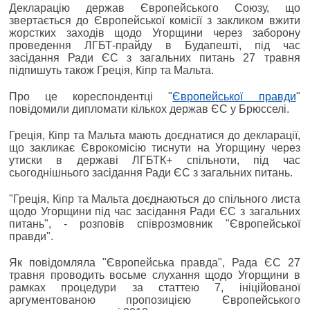
Декларацію держав Європейського Союзу, що
звертається до Європейської комісії з закликом вжити
жорстких заходів щодо Угорщини через заборону
проведення ЛГБТ-прайду в Будапешті, під час
засідання Ради ЄС з загальних питань 27 травня
підпишуть також Греція, Кіпр та Мальта.
Про це кореспондентці "
Європейської правди
"
повідомили дипломати кількох держав ЄС у Брюсселі.
Греція, Кіпр та Мальта мають доєднатися до декларації,
що закликає Єврокомісію тиснути на Угорщину через
утиски в державі ЛГБТК+ спільноти, під час
сьогоднішнього засідання Ради ЄС з загальних питань.
"Греція, Кіпр та Мальта доєднаються до спільного листа
щодо Угорщини під час засідання Ради ЄС з загальних
питань", - розповів співрозмовник "Європейської
правди".
Як повідомляла "Європейська правда", Рада ЄС 27
травня проводить восьме слухання щодо Угорщини в
рамках процедури за статтею 7, ініційованої
аргументованою пропозицією Європейського