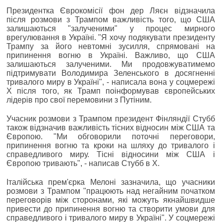
Президентка Єврокомісії фон дер Ляєн відзначила
після розмови з Трампом важливість того, що США
залишаються "залученими" у процес мирного
врегулювання в Україні. "Я хочу подякувати президенту
Трампу за його невтомні зусилля, спрямовані на
припинення вогню в Україні. Важливо, що США
залишаються залученими. Ми продовжуватимемо
підтримувати Володимира Зеленського в досягненні
тривалого миру в Україні", - написала вона у соцмережі
Х після того, як Трамп поінформував європейських
лідерів про свої перемовини з Путіним.
Учасник розмови з Трампом президент Фінляндії Стубб
також відзначив важливість тісних відносин між США та
Європою. "Ми обговорили поточні переговори,
припинення вогню та кроки на шляху до тривалого і
справедливого миру. Тісні відносини між США і
Європою тривають", - написав Стубб в Х.
Італійська прем'єрка Мелоні зазначила, що учасники
розмови з Трампом "працюють над негайним початком
переговорів між сторонами, які можуть якнайшвидше
привести до припинення вогню та створити умови для
справедливого і тривалого миру в Україні". У соцмережі