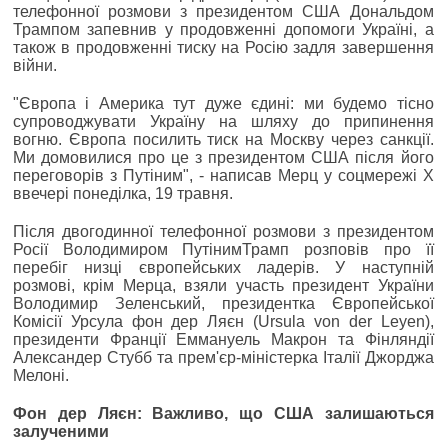
телефонної розмови з президентом США Дональдом
Трампом запевнив у продовженні допомоги Україні, а
також в продовженні тиску на Росію задля завершення
війни.
"Європа і Америка тут дуже єдині: ми будемо тісно
супроводжувати Україну на шляху до припинення
вогню. Європа посилить тиск на Москву через санкції.
Ми домовилися про це з президентом США після його
переговорів з Путіним", - написав Мерц у соцмережі Х
ввечері понеділка, 19 травня.
Після двогодинної телефонної розмови з президентом
Росії Володимиром ПутінимТрамп розповів про її
перебіг низці європейських ладерів. У наступній
розмові, крім Мерца, взяли участь президент України
Володимир Зеленський, президентка Європейської
Комісії Урсула фон дер Ляєн (Ursula von der Leyen),
президенти Франції Еммануель Макрон та Фінляндії
Александер Стубб та прем'єр-міністерка Італії Джорджа
Мелоні.
Фон дер Ляєн: Важливо, що США залишаються
залученими