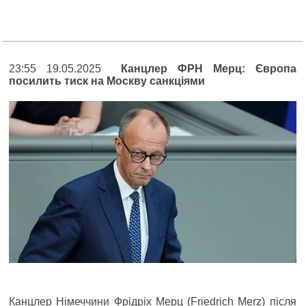
23:55 19.05.2025
Канцлер ФРН Мерц: Європа
посилить тиск на Москву санкціями
Канцлер Німеччини Фрідріх Мерц (Friedrich Merz) після