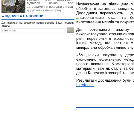
підписав накази про
Незважаючи на підвищену міц
затвердження порядків виплат
обробки, її загальна поведінк
додаткових винагород
Дослідники переконують, що
ПІДПИСКА НА НОВИНИ
альтернативою сталі та бе
виготовлення меблів та покритт
Для підписки на розсилку новин введіть Вашу поштову
адресу :
Для ретельного аналізу 
використовувала атомно-силов
рівні перевірити її жорсткіс
інший метод, що зветься A
мінеральна обробка змінює вну
«Зміцнюючи натуральну дере
економічно ефективних мето
нового покоління біоматеріал
матеріали, такі як сталь та б
декан Коледжу інженерії та ко
Результати дослідження були о
Interfaces
.