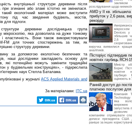
заклико
ність внутрішньої структури деревини після
розслідування щодо мемко
а при згинанні або зламі істотно не змінилася.
AMD у II кв. збільшила
 такий екологічний матеріал може виступити
прибуток у 2,6 раза, ви
тону під час зведення будівель, мостів,
рекорду
ів для підлоги.
Американ
структури деревини дослідницька група
мікросхем
Devices у 
у мікроскопію, яка дозволила на дуже тонкому
збільшив ч
ть і еластичність. Вони також використовували
2,6 раз
M-FM для точних спостережень за тим, як
скоригова
трішню структуру деревини.
виручка виявилися кращи
аналітиків.
вину за допомогою екологічно безпечних та
Пісторіус підтвердив п
дів, наші дослідники закладають основу для
новітніх гаубиць RCH-1
ів, які потенційно можуть замінити традиційні
Міністр о
етон у будівельних конструкціях», - підкреслила
Борис Піст
мп'ютерних наук Стелла Баталама.
новітня н
гаубицю 
публіковані у журналі
ACS Applied Materials and
оцінюють в 
Ранній доступ до пості
платною послугою для 
За матеріалами:
ITC.ua
Компанія 
Technolog
яка воло
мережею 
запустила п
дозволя
компаніям отримувати спо
дописи президента США 
раніше за інших користувачі