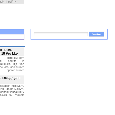
ація
|
ввійти
ея нових
 18 Pro Max
 автономності
ться одним із
чинників під час
асного мобільного
 преміального
»: посади для
акансія підходить
тів, що не можуть
бойові завдання у
 віком чи станом