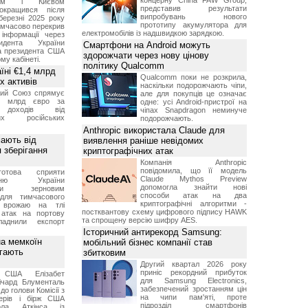
концерну China FAW Group,
оном і Києвом
представив результати
окращився після
випробувань нового
березні 2025 року
прототипу акумулятора для
имчасово перекрив
електромобілів із надшвидкою зарядкою.
інформації через
идента України
Смартфони на Android можуть
а президента США
здорожчати через нову цінову
у кабінеті.
політику Qualcomm
їні €1,4 млрд
Qualcomm поки не розкрила,
х активів
наскільки подорожчають чіпи,
кий Союз спрямує
але для покупців це означає
,4 млрд євро за
одне: усі Android-пристрої на
 доходів від
чіпах Snapdragon неминуче
них російських
подорожчають.
Anthropic використала Claude для
мають від
виявлення раніше невідомих
 зберігання
криптографічних атак
Компанія Anthropic
повідомила, що її модель
отова сприяти
Claude Mythos Preview
ченню України
допомогла знайти нові
вими зерновим
способи атак на два
для тимчасового
криптографічні алгоритми -
я врожаю на тлі
постквантову схему цифрового підпису HAWK
 атак на портову
та спрощену версію шифру AES.
ладнили експорт
Історичний антирекорд Samsung:
а мемкоїн
мобільний бізнес компанії став
гають
збитковим
Другий квартал 2026 року
приніс рекордний прибуток
 США Елізабет
для Samsung Electronics,
ічард Блументаль
забезпечений зростанням цін
до голови Комісії з
на чипи пам'яті, проте
перів і бірж США
підрозділ смартфонів
ла Аткінса із