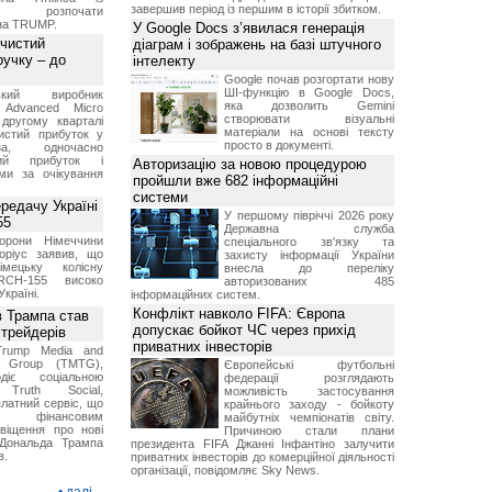
завершив період із першим в історії збитком.
м розпочати
їна TRUMP.
У Google Docs з’явилася генерація
 чистий
діаграм і зображень на базі штучного
ручку – до
інтелекту
Google почав розгортати нову
ШІ-функцію в Google Docs,
ський виробник
яка дозволить Gemini
 Advanced Micro
створювати візуальні
другому кварталі
матеріали на основі тексту
истий прибуток у
просто в документі.
а, одночасно
ний прибуток і
Авторизацію за новою процедурою
ми за очікування
пройшли вже 682 інформаційні
системи
ередачу Україні
У першому півріччі 2026 року
55
Державна служба
борони Німеччини
спеціального зв'язку та
оріус заявив, що
захисту інформації України
імецьку колісну
внесла до переліку
RCH-155 високо
авторизованих 485
Україні.
інформаційних систем.
Конфлікт навколо FIFA: Європа
в Трампа став
допускає бойкот ЧС через прихід
трейдерів
приватних інвесторів
Trump Media and
y Group (TMTG),
Європейські футбольні
діє соціальною
федерації розглядають
Truth Social,
можливість застосування
латний сервіс, що
крайнього заходу - бойкоту
є фінансовим
майбутніх чемпіонатів світу.
віщення про нові
Причиною стали плани
Дональда Трампа
президента FIFA Джанні Інфантіно залучити
в.
приватних інвесторів до комерційної діяльності
організації, повідомляє Sky News.