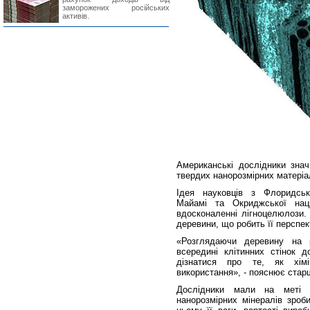
заморожених російських
активів.
Американські дослідники зна
твердих нанорозмірних матеріа
Ідея науковців з Флоридсько
Майамі та Окриджської наці
вдосконаленні лігноцелюлози.
деревини, що робить її персп
«Розглядаючи деревину на р
всередині клітинних стінок 
дізнатися про те, як хім
використання», - пояснює стар
Дослідники мали на меті 
нанорозмірних мінералів зроб