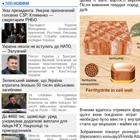
цьому її ваги, вартості виро
ТОП-НОВИНИ
Після вивчення твердих пород 
дубі.
Указ президента: Умєров призначений
головою СЗР, Клименко —
секретарем РНБО
Президент України
Володимир Зеленський
призначив Pустема Умєрова
головою Служби зовнішньої
розвідки України.
Україна ніколи не вступить до НАТО,
— Залужний
Посол України у Британії,
генерал Валерій Залужний не
вважає перспективним рух
України до членства в НАТО,
визначений в Конституції
України.
Зеленський заявив, що Україна
втратила близько 50 тисяч військових
загиблими
За словами Володимира
Зеленського, Україна
втратила на війні близько 50
тисяч військових загиблими,
Вченим вдалось отримати фери
тоді як Росія - 700 тисяч.
цього вони поєднали нітрат 
До ₴460 тис. щомісяця: уряд
необхідно було ввести у внутр
унормував додаткові виплати для
стала ще міцнішою і майже не 
бійців НГУ, Нацполіції та
прикордонників
Зображення показує розподіл 
Міністр внутрішніх справ
(бірюзового кольору)/Florida Atla
України Іван Вигівський