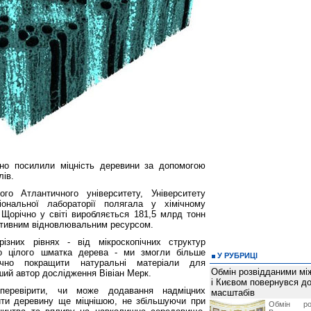
чно посилили міцність деревини за допомогою
лів.
го Атлантичного університету, Університету
ональної лабораторії полягала у хімічному
 Щорічно у світі виробляється 181,5 млрд тонн
ективним відновлювальним ресурсом.
ізних рівнях - від мікроскопічних структур
до цілого шматка дерева - ми змогли більше
У РУБРИЦІ
ічно покращити натуральні матеріали для
Обмін розвідданими мі
ший автор дослідження Вівіан Мерк.
і Києвом повернувся д
перевірити, чи може додавання надміцних
масштабів
ити деревину ще міцнішою, не збільшуючи при
Обмін ро