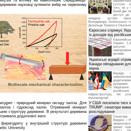
бництва та впливу на навколишнє середовище.
Вашингт
деревини науковці зупинили вибір на червоному
суттєво п
того, як у 
Білий дім т
доступ до 
невдалу зустріч през
Володимира Зеленського т
Дональда Трампа в Овальном
Євросоюз спрямує Укра
із доходів від російськи
Європейсь
Україні 1
рахунок
замороже
активів.
Українські аграрії отри
Канади обладнання для
зерна
Канада г
забезпе
додатко
рукавами 
зберіганн
російських
інфраструктуру, які уск
агропродукції.
гідрит - природний мінерал оксиду заліза. Для
У США посилили тиск н
заліза і гідроксид калію. Отриманий мінерал
TRUMP: сенатори вима
ішню структуру деревини. В результаті деревина
розслідування
отримала додаткової ваги.
Сенатори
Воррен і Р
феригідриту у внутрішній структурі деревини
звернулися 
цінних па
ntic University
(SEC) По