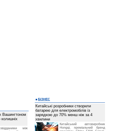
БІЗНЕС
Китайські розробники створили
батарею для електромобілів із
ж Вашингтоном
зарядкою до 70% менш ніж за 4
о колишніх
хвилини
Китайський автовиробник
Hongqi, преміальний бренд
звідданими між