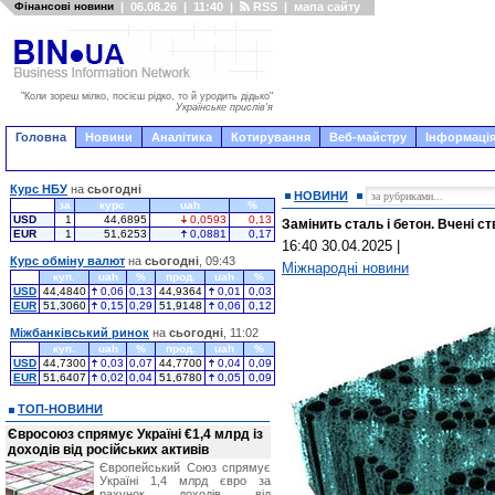
Фінансові новини
|
06.08.26
|
11:40
|
RSS
|
мапа сайту
"Коли зореш мілко, посієш рідко, то й уродить дідько"
Українське прислів'я
Головна
Новини
Аналітика
Котирування
Веб-майстру
Інформація
Курс НБУ
на
сьогодні
НОВИНИ
за
курс
uah
%
USD
1
44,6895
0,0593
0,13
Замінить сталь і бетон. Вчені 
EUR
1
51,6253
0,0881
0,17
16:40 30.04.2025
|
Курс обміну валют
на
сьогодні
, 09:43
Міжнародні новини
куп.
uah
%
прод.
uah
%
USD
44,4840
0,06
0,13
44,9364
0,01
0,03
EUR
51,3060
0,15
0,29
51,9148
0,06
0,12
Міжбанківський ринок
на
сьогодні
, 11:02
куп.
uah
%
прод.
uah
%
USD
44,7300
0,03
0,07
44,7700
0,04
0,09
EUR
51,6407
0,02
0,04
51,6780
0,05
0,09
ТОП-НОВИНИ
Євросоюз спрямує Україні €1,4 млрд із
доходів від російських активів
Європейський Союз спрямує
Україні 1,4 млрд євро за
рахунок доходів від