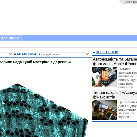
реєстр
 про BIN.ua
ПРЕС-РЕЛІЗИ
АНАЛІТИКА
Автономність та батар
створили надміцний матеріал з деревини
флагманів Apple iPhone
Питання
залишає
ключових 
вибору суч
пристрою
сегмента.
Тилові вакансії «Азову
фінансистів
Ця тилова в
для кандида
виконувати 
звʼязку із
здоровʼя.