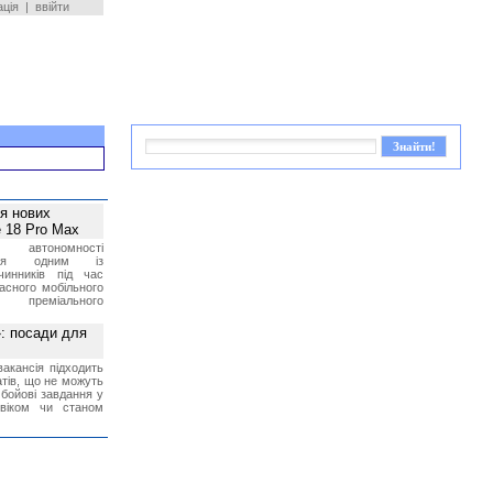
ація
|
ввійти
ея нових
 18 Pro Max
 автономності
ться одним із
чинників під час
асного мобільного
 преміального
»: посади для
акансія підходить
тів, що не можуть
бойові завдання у
 віком чи станом