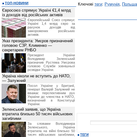
ТОП-НОВИНИ
Ключові
теги
:
Румунія
,
Польща
Євросоюз спрямує Україні €1,4 млрд
із доходів від російських активів
Європейський Союз спрямує
Україні 1,4 млрд євро за
рахунок доходів від
заморожених російських
активів.
Указ президента: Умєров призначений
головою СЗР, Клименко —
секретарем РНБО
Президент України
Володимир Зеленський
призначив Pустема Умєрова
головою Служби зовнішньої
розвідки України.
Україна ніколи не вступить до НАТО,
— Залужний
Посол України у Британії,
генерал Валерій Залужний не
вважає перспективним рух
України до членства в НАТО,
визначений в Конституції
України.
Зеленський заявив, що Україна
втратила близько 50 тисяч військових
загиблими
За словами Володимира
Зеленського, Україна
втратила на війні близько 50
тисяч військових загиблими,
ТЕГИ