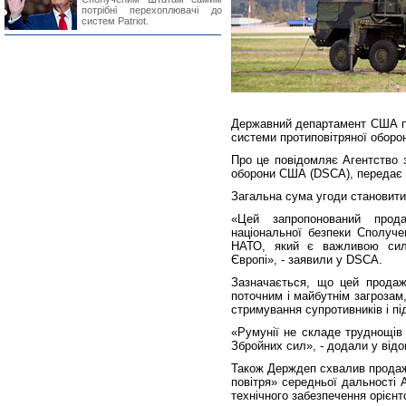
потрібні перехоплювачі до
систем Patriot.
Державний департамент США пр
системи протиповітряної оборон
Про це повідомляє Агентство з
оборони США (DSCA), передає
Загальна сума угоди становити
«Цей запропонований прода
національної безпеки Сполуч
НАТО, який є важливою сило
Європі», - заявили у DSCA.
Зазначається, що цей продаж
поточним і майбутнім загрозам
стримування супротивників і п
«Румунії не складе труднощів
Збройних сил», - додали у відо
Також Держдеп схвалив продаж
повітря» середньої дальності 
технічного забезпечення орієн