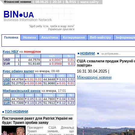
Фінансові новини
|
08.08.26
|
20:34
|
RSS
|
мапа сайту
"Щоб рибу їсти, треба в воду лізти"
Українське прислів'я
Головна
Новини
Аналітика
Котирування
Веб-майстру
Інформація
Курс НБУ
на
понеділок
НОВИНИ
за
курс
uah
%
USD
1
44,7579
0,0047
0,01
США схвалили продаж Румунії сис
EUR
1
51,6148
0,0569
0,11
повітря»
16:31 30.04.2025
|
Курс обміну валют
на
вчора
, 09:48
куп.
uah
%
прод.
uah
%
Міжнародні новини
USD
44,4784
0,01
0,01
44,9448
0,01
0,02
EUR
51,2752
0,03
0,06
51,9080
0,01
0,01
Міжбанківський ринок
на
вчора
, 17:01
куп.
uah
%
прод.
uah
%
USD
44,7500
0,05
0,11
44,7800
0,04
0,09
EUR
51,7399
0,13
0,25
51,7612
0,12
0,23
ТОП-НОВИНИ
Постачання ракет для Patriot Україні не
буде: Трамп зробив заяву
Президент США Дональд
Трамп заявив, що
Сполученим Штатам самим