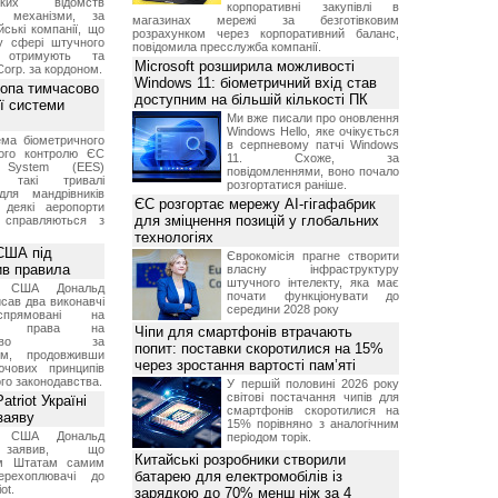
ських відомств
корпоративні закупівлі в
є механізми, за
магазинах мережі за безготівковим
ські компанії, що
розрахунком через корпоративний баланс,
у сфері штучного
повідомила пресслужба компанії.
, отримують та
Microsoft розширила можливості
Corp. за кордоном.
Windows 11: біометричний вхід став
ропа тимчасово
доступним на більшій кількості ПК
ї системи
Ми вже писали про оновлення
Windows Hello, яке очікується
ма біометричного
в серпневому патчі Windows
ного контролю ЄС
11. Схоже, за
t System (EES)
повідомленнями, воно почало
є такі тривалі
розгортатися раніше.
для мандрівників
ЄС розгортає мережу AI-гігафабрик
 деякі аеропорти
для зміцнення позицій у глобальних
 справляються з
технологіях
США під
Єврокомісія прагне створити
ив правила
власну інфраструктуру
штучного інтелекту, яка має
т США Дональд
почати функціонувати до
сав два виконавчі
середини 2028 року
спрямовані на
ня права на
Чіпи для смартфонів втрачають
дянство за
попит: поставки скоротилися на 15%
ям, продовживши
через зростання вартості пам’яті
чових принципів
ого законодавства.
У першій половині 2026 року
світові постачання чипів для
triot Україні
смартфонів скоротилися на
заяву
15% порівняно з аналогічним
т США Дональд
періодом торік.
заявив, що
Китайські розробники створили
м Штатам самим
батарею для електромобілів із
перехоплювачі до
ot.
зарядкою до 70% менш ніж за 4