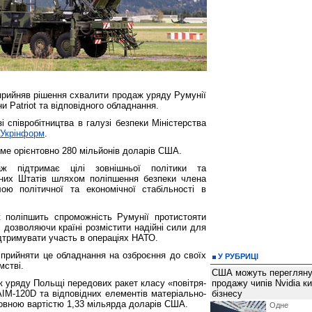
ийняв рішення схвалити продаж уряду Румунії
и Patriot та відповідного обладнання.
і співробітництва в галузі безпеки Міністерства
Укрінформ
.
ме орієнтовно 280 мільйонів доларів США.
ж підтримає цілі зовнішньої політики та
ених Штатів шляхом поліпшення безпеки члена
ю політичної та економічної стабільності в
 поліпшить спроможність Румунії протистояти
, дозволяючи країні розмістити надійні сили для
ідтримувати участь в операціях НАТО.
 прийняти це обладнання на озброєння до своїх
У РУБРИЦІ
мстві.
США можуть перегляну
 уряду Польщі передових ракет класу «повітря-
продажу чипів Nvidia к
AIM-120D та відповідних елементів матеріально-
бізнесу
товною вартістю 1,33 мільярда доларів США.
Одне 