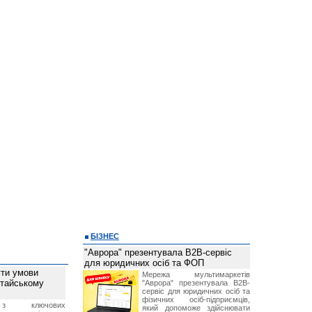
БІЗНЕС
"Аврора" презентувала B2B-сервіс
для юридичних осіб та ФОП
ти умови
Мережа мультимаркетів
итайському
"Аврора" презентувала B2B-
сервіс для юридичних осіб та
фізичних осіб-підприємців,
з ключових
який допоможе здійснювати