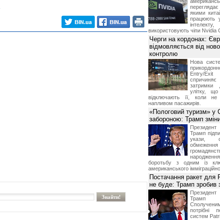
американ
перегляда
якими китай
працюють 
інтелекту
використовують чіпи Nvidia 
Черги на кордонах: Єв
відмовляється від ново
контролю
Нова систе
прикордон
Entry/Exi
спричиня
затримки 
улітку, що
відключають її, коли не
напливом пасажирів.
«Пологовий туризм» у 
забороною: Трамп змін
Президен
Трамп підпи
укази, 
обмежен
грома
народженн
боротьбу з одним із клю
американського імміграційн
Постачання ракет для Pa
не буде: Трамп зробив 
Президен
Трамп 
Сполучени
потрібні 
систем Patri