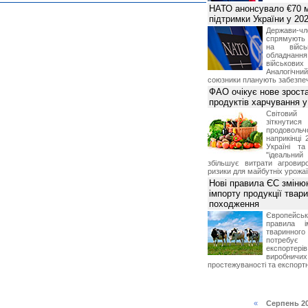
НАТО анонсувало €70 м
підтримки України у 202
Держави
спрямують 
на війсь
обладнанн
військови
Аналогічни
союзники планують забезпечи
ФАО очікує нове зроста
продуктів харчування у 
Світови
зіткнутис
продоволь
наприкінці 
Україні т
"ідеальни
збільшує витрати агровир
ризики для майбутніх урожаї
Нові правила ЄС зміню
імпорту продукції твар
походження
Європейсь
правила і
тваринног
потребує 
експорте
виробничих
простежуваності та експортн
«
Серпень 2