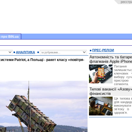
реєстр
 про BIN.ua
ПРЕС-РЕЛІЗИ
АНАЛІТИКА
Автономність та батар
теми Patriot, а Польщі - ракет класу «повітря-
флагманів Apple iPhone
Питання
залишає
ключових 
вибору суч
пристрою
сегмента.
Тилові вакансії «Азову
фінансистів
Ця тилова в
для кандида
виконувати 
звʼязку із
здоровʼя.