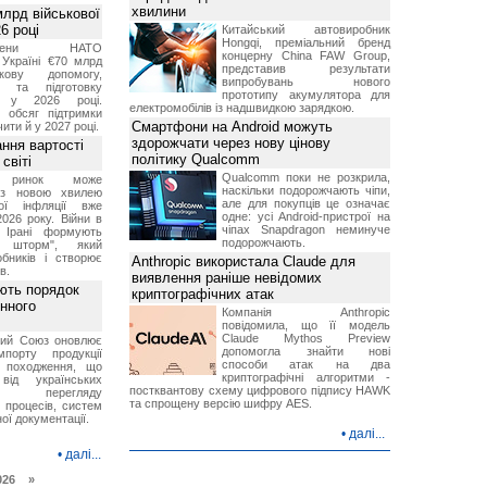
хвилини
лрд військової
6 році
Китайський автовиробник
Hongqi, преміальний бренд
-члени НАТО
концерну China FAW Group,
Україні €70 млрд
представив результати
кову допомогу,
випробувань нового
я та підготовку
прототипу акумулятора для
х у 2026 році.
електромобілів із надшвидкою зарядкою.
й обсяг підтримки
Смартфони на Android можуть
ти й у 2027 році.
здорожчати через нову цінову
ння вартості
політику Qualcomm
світі
Qualcomm поки не розкрила,
й ринок може
наскільки подорожчають чіпи,
я з новою хвилею
але для покупців це означає
чої інфляції вже
одне: усі Android-пристрої на
2026 року. Війни в
чіпах Snapdragon неминуче
а Ірані формують
подорожчають.
й шторм", який
обників і створює
Anthropic використала Claude для
в.
виявлення раніше невідомих
ють порядок
криптографічних атак
инного
Компанія Anthropic
повідомила, що її модель
Claude Mythos Preview
кий Союз оновлює
допомогла знайти нові
мпорту продукції
способи атак на два
о походження, що
криптографічні алгоритми -
від українських
постквантову схему цифрового підпису HAWK
рів перегляду
та спрощену версію шифру AES.
 процесів, систем
ої документації.
•
далі...
•
далі...
026 »