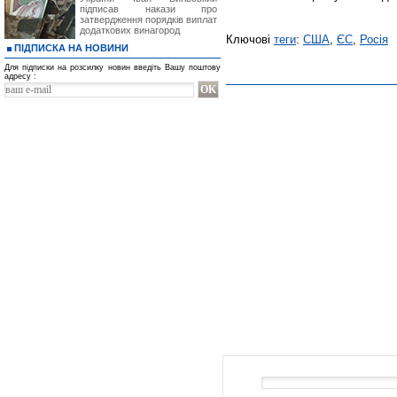
підписав накази про
затвердження порядків виплат
додаткових винагород
Ключові
теги
:
США
,
ЄС
,
Росія
ПІДПИСКА НА НОВИНИ
Для підписки на розсилку новин введіть Вашу поштову
адресу :