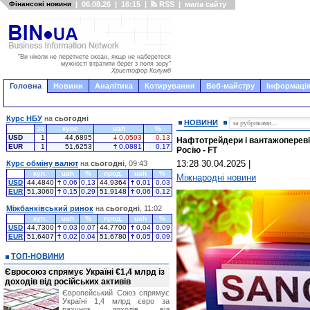
Фінансові новини
|
06.08.26
|
16:15
|
RSS
|
мапа сайту
"Ви ніколи не перетнете океан, якщо не наберетеся
мужності втратити берег з поля зору"
Христофор Колумб
Головна
Новини
Аналітика
Котирування
Веб-майстру
Інформація
Курс НБУ
на
сьогодні
НОВИНИ
за
курс
uah
%
USD
1
44,6895
0,0593
0,13
Нафтотрейдери і вантажопереві
EUR
1
51,6253
0,0881
0,17
Росію - FT
13:28 30.04.2025
|
Курс обміну валют
на
сьогодні
, 09:43
куп.
uah
%
прод.
uah
%
Міжнародні новини
USD
44,4840
0,06
0,13
44,9364
0,01
0,03
EUR
51,3060
0,15
0,29
51,9148
0,06
0,12
Міжбанківський ринок
на
сьогодні
, 11:02
куп.
uah
%
прод.
uah
%
USD
44,7300
0,03
0,07
44,7700
0,04
0,09
EUR
51,6407
0,02
0,04
51,6780
0,05
0,09
ТОП-НОВИНИ
Євросоюз спрямує Україні €1,4 млрд із
доходів від російських активів
Європейський Союз спрямує
Україні 1,4 млрд євро за
рахунок доходів від