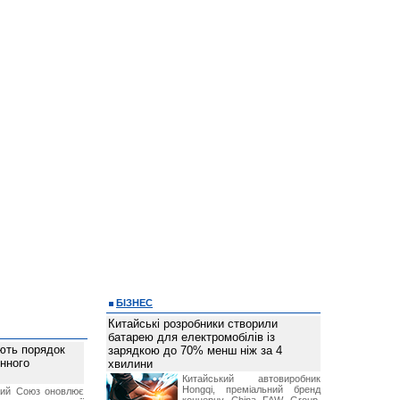
БІЗНЕС
Китайські розробники створили
батарею для електромобілів із
ють порядок
зарядкою до 70% менш ніж за 4
инного
хвилини
Китайський автовиробник
Hongqi, преміальний бренд
кий Союз оновлює