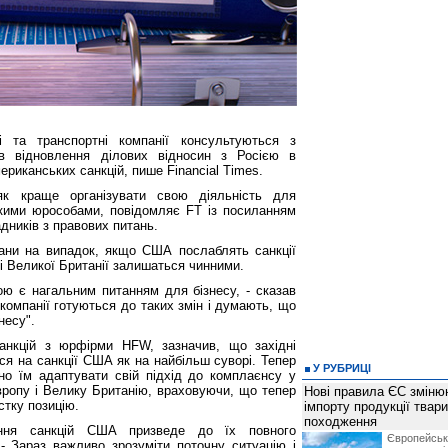
і та транспортні компанії консультуються з
в відновлення ділових відносин з Росією в
ериканських санкцій, пише Financial Times.
 як краще організувати свою діяльність для
ськими юрособами, повідомляє FT із посиланням
дників з правових питань.
ани на випадок, якщо США послаблять санкції
і Великої Британії залишаться чинними.
ою є нагальним питанням для бізнесу, - сказав
 компанії готуються до таких змін і думають, що
несу".
санкцій з юрфірми HFW, зазначив, що західні
ься на санкції США як на найбільш суворі. Тепер
У РУБРИЦІ
бно їм адаптувати свій підхід до комплаєнсу у
вропу і Велику Британію, враховуючи, що тепер
Нові правила ЄС зміню
тку позицію.
імпорту продукції твар
походження
ення санкцій США призведе до їх повного
Європейсь
 - Зараз важливо зрозуміти поточну ситуацію і