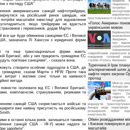
правила і
іни з погляду США".
тваринног
потребує 
лення американських санкцій нафтотрейдери,
експорте
виробничих
овернутися на російський ринок швидше, ніж
простежуваності та експортн
потрібні масштабні інвестиції для відновлення
«Голос Америки» поно
ускладниться, якщо трейдерам не вдасться
українською мовою
траховиків і перевізників, додав Мартін.
Керівництв
й все ще буде обмежена санкціями ЄС і Великої
іномовл
Америки», 
США, зазначила Лі Ханссон з юридичної фірми
про відно
українс
поверне
нії та інші транснаціональні фірми мають
співробітників української 
кій Британії, або у них працюють громадяни ЄС
повідомив головний реда
удуть пов'язані санкціями", - сказала вона.
служби «Голосу Америки»
Туреччина й Ірак план
ї можуть створити особливі підрозділи в США, де
альтернативний шлях д
 громадяни, сказав Мартін з HFW. Проте така
нафти через загрози О
х витрат і матиме сенс тільки за наявності
протоці
ійної вигоди.
Міністр ене
Алпарслан 
е повністю ізолювати від ЄС і Великої Британії,
що порушен
ами, комплаєнсом, страхуванням, ризиками та
через Ор
свідчить 
потребує 
енням санкцій США скористаються азійські та
маршрутів транспортува
Анкара веде переговор
озширити вже наявну присутність на російському
розширення нових кори
Smith.
енергоносіїв.
Обмін розвідданими мі
ими в останні кілька років, залишаться такими, -
і Києвом повернувся д
аблення санкцій США - ІФ-У) може надати їм
масштабів
бре заробити".