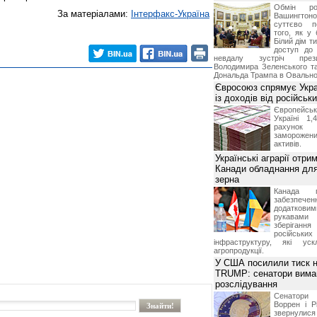
Обмін ро
За матеріалами:
Інтерфакс-Україна
Вашингт
суттєво п
того, як у 
Білий дім т
доступ до 
невдалу зустріч през
Володимира Зеленського т
Дональда Трампа в Овальном
Євросоюз спрямує Укра
із доходів від російськи
Європейсь
Україні 1
рахунок
замороже
активів.
Українські аграрії отри
Канади обладнання для
зерна
Канада г
забезпе
додатко
рукавами 
зберіганн
російських
інфраструктуру, які уск
агропродукції.
У США посилили тиск н
TRUMP: сенатори вима
розслідування
Сенатори
Воррен і Р
звернулися 