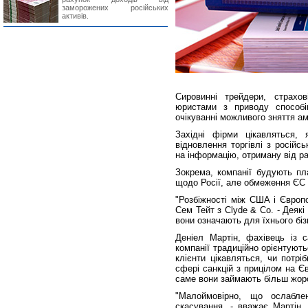
заморожених російських
активів.
Сировинні трейдери, страхов
юристами з приводу способі
очікуванні можливого зняття ам
Західні фірми цікавляться,
відновлення торгівлі з росій
на інформацію, отриману від ра
Зокрема, компанії будують пл
щодо Росії, але обмеження ЄС 
"Розбіжності між США і Європ
Сем Тейт з Clyde & Co. - Деякі
вони означають для їхнього біз
Деніел Мартін, фахівець із 
компанії традиційно орієнтуют
клієнти цікавляться, чи потрі
сфері санкцій з прицілом на Є
саме вони займають більш жорс
"Малоймовірно, що ослабл
скасування, - вважає Мартін.