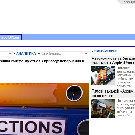
реєстр
 про BIN.ua
ПРЕС-РЕЛІЗИ
АНАЛІТИКА
Автономність та батар
зники консультуються з приводу повернення в
флагманів Apple iPhone
Питання
залишає
ключових 
вибору суч
пристрою
сегмента.
Тилові вакансії «Азову
фінансистів
Ця тилова в
для кандида
виконувати 
звʼязку із
здоровʼя.