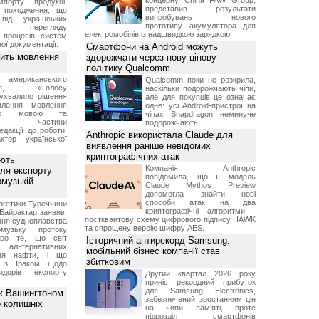
концерну China FAW Group,
мпорту продукції
представив результати
о походження, що
випробувань нового
від українських
прототипу акумулятора для
рів перегляду
електромобілів із надшвидкою зарядкою.
 процесів, систем
ої документації.
Смартфони на Android можуть
вить мовлення
здорожчати через нову цінову
політику Qualcomm
о американського
Qualcomm поки не розкрила,
ення, «Голосу
наскільки подорожчають чіпи,
ухвалило рішення
але для покупців це означає
влення мовлення
одне: усі Android-пристрої на
ькою мовою та
чіпах Snapdragon неминуче
ння частини
подорожчають.
редакції до роботи,
Anthropic використала Claude для
ктор української
виявлення раніше невідомих
криптографічних атак
ують
Компанія Anthropic
ля експорту
повідомила, що її модель
рмузькій
Claude Mythos Preview
допомогла знайти нові
способи атак на два
ргетики Туреччини
криптографічні алгоритми -
Байрактар заявив,
постквантову схему цифрового підпису HAWK
ня судноплавства
та спрощену версію шифру AES.
музьку протоку
про те, що світ
Історичний антирекорд Samsung:
альтернативних
мобільний бізнес компанії став
ння нафти, і що
збитковим
и з Іраком щодо
дорів експорту
Другий квартал 2026 року
приніс рекордний прибуток
для Samsung Electronics,
ж Вашингтоном
забезпечений зростанням цін
о колишніх
на чипи пам'яті, проте
підрозділ смартфонів