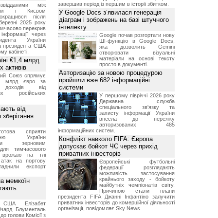
завершив період із першим в історії збитком.
звідданими між
оном і Києвом
У Google Docs з’явилася генерація
окращився після
діаграм і зображень на базі штучного
березні 2025 року
інтелекту
имчасово перекрив
інформації через
Google почав розгортати нову
идента України
ШІ-функцію в Google Docs,
а президента США
яка дозволить Gemini
у кабінеті.
створювати візуальні
матеріали на основі тексту
їні €1,4 млрд
просто в документі.
х активів
Авторизацію за новою процедурою
кий Союз спрямує
пройшли вже 682 інформаційні
,4 млрд євро за
системи
 доходів від
них російських
У першому півріччі 2026 року
Державна служба
спеціального зв'язку та
мають від
захисту інформації України
 зберігання
внесла до переліку
авторизованих 485
інформаційних систем.
отова сприяти
ченню України
Конфлікт навколо FIFA: Європа
вими зерновим
допускає бойкот ЧС через прихід
для тимчасового
приватних інвесторів
я врожаю на тлі
 атак на портову
Європейські футбольні
ладнили експорт
федерації розглядають
можливість застосування
крайнього заходу - бойкоту
а мемкоїн
майбутніх чемпіонатів світу.
гають
Причиною стали плани
президента FIFA Джанні Інфантіно залучити
приватних інвесторів до комерційної діяльності
 США Елізабет
організації, повідомляє Sky News.
ічард Блументаль
до голови Комісії з