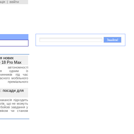
ація
|
ввійти
ея нових
 18 Pro Max
 автономності
ться одним із
чинників під час
асного мобільного
 преміального
»: посади для
акансія підходить
тів, що не можуть
бойові завдання у
 віком чи станом