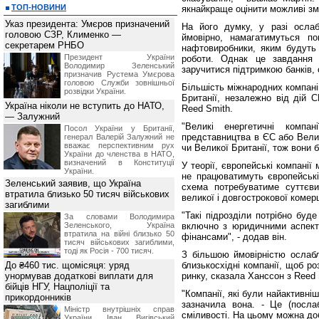
ТОП-НОВИНИ
якнайкраще оцінити можливі зм
Указ президента: Умєров призначений
На його думку, у разі ослаб
головою СЗР, Клименко —
ймовірно, намагатимуться п
секретарем РНБО
нафтовиробники, яким будуть 
Президент України
роботи. Однак це завдання 
Володимир Зеленський
заручитися підтримкою банків, с
призначив Pустема Умєрова
головою Служби зовнішньої
Більшість міжнародних компані
розвідки України.
Британії, незалежно від дій 
Україна ніколи не вступить до НАТО,
Reed Smith.
— Залужний
"Великі енергетичні компа
Посол України у Британії,
представництва в ЄС або Вели
генерал Валерій Залужний не
вважає перспективним рух
чи Великої Британії, тож вони б
України до членства в НАТО,
визначений в Конституції
У теорії, європейські компані
України.
не працюватимуть європейські
Зеленський заявив, що Україна
схема потребуватиме суттєви
втратила близько 50 тисяч військових
великої і довгострокової комерц
загиблими
"Такі підрозділи потрібно буд
За словами Володимира
Зеленського, Україна
включно з юридичними аспект
втратила на війні близько 50
фінансами", - додав він.
тисяч військових загиблими,
тоді як Росія - 700 тисяч.
З більшою ймовірністю ослабл
До ₴460 тис. щомісяця: уряд
близькосхідні компанії, щоб р
унормував додаткові виплати для
ринку, сказала Ханссон з Reed 
бійців НГУ, Нацполіції та
"Компанії, які були найактивніш
прикордонників
зазначила вона. - Це (посл
Міністр внутрішніх справ
сміливості. На цьому можна до
України Іван Вигівський