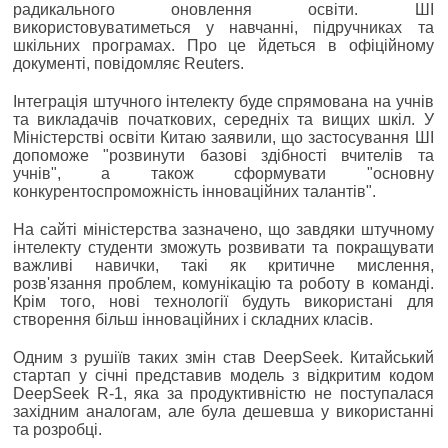
радикального оновлення освіти. ШІ
використовуватиметься у навчанні, підручниках та
шкільних програмах. Про це йдеться в офіційному
документі, повідомляє Reuters.
Інтеграція штучного інтелекту буде спрямована на учнів
та викладачів початкових, середніх та вищих шкіл. У
Міністерстві освіти Китаю заявили, що застосування ШІ
допоможе "розвинути базові здібності вчителів та
учнів", а також сформувати "основну
конкурентоспроможність інноваційних талантів".
На сайті міністерства зазначено, що завдяки штучному
інтелекту студенти зможуть розвивати та покращувати
важливі навички, такі як критичне мислення,
розв'язання проблем, комунікацію та роботу в команді.
Крім того, нові технології будуть використані для
створення більш інноваційних і складних класів.
Одним з рушіїв таких змін став DeepSeek. Китайський
стартап у січні представив модель з відкритим кодом
DeepSeek R-1, яка за продуктивністю не поступалася
західним аналогам, але була дешевша у використанні
та розробці.