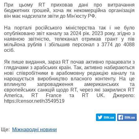
При цьому RT приховав дані про витрачання
бюджетних грошей, хоча як некомерційна організація
він має надсилати звіти до Мін'юсту РФ.
На порталі російського міністерства так і не було
опубліковано звіт каналу за 2024 рік. 2023 року, згідно з
наявною звітністю, телеканал отримав грант у пів
мільйона рублів і збільшив персонал з 3774 до 4088
осіб.
Як пише видання, зараз RT почав активно працювати з
глядачами з арабських країн. Так, активно набираються
нові співробітники в арабомовну редакцію каналу та
нарощується виробництво власного контенту. На це
вплинуло запровадження американських та
європейських санкцій щодо RT, через які закрилися RT
America, RT France та RT UK. Джерело:
https://censor.net/n3549519
Ще:
Міжнародні новини