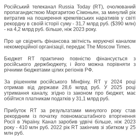
Російський телеканал Russia Today (RT), очолюваний
пропагандисткою Маргаритою Сімоньян, за минулий рік
витратив на поширення кремлівських наративів у світі
рекордну в своїй історії суму - 31,7 млрд руб. ($390 млн)
- на 4,2 млрд руб. більше, ніж 2023 року.
Про це свідчить фінансова звітність керуючої каналом
некомерційної організації, передає The Moscow Times.
Бюджет RT практично повністю фінансується з
російського держбюджету, і його можна порівняти з
річними бюджетами цілих регіонів РФ.
За рішенням російського Мінфіну, RT у 2024 році
отримав від держави 28,6 млрд руб. У 2025 році
утримання каналу, згідно із законом про бюджет, має
обійтися платникам податків у 31,1 млрд руб.
Прибуток RT за результатами минулого року став
рекордним із початку повномасштабного вторгнення
Росії в Україну. Канал заробив удвічі більше, ніж 2023
року - 410 млн руб. 2022 рік RT закінчив зі збитком у 25
млн руб.