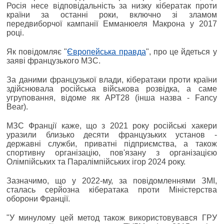
Росія несе відповідальність за низку кібератак проти
країни за останні роки, включно зі зламом
передвиборчої кампанії Емманюеля Макрона у 2017
році.
Як повідомляє "
Європейська правда
", про це йдеться у
заяві французького МЗС.
За даними французької влади, кібератаки проти країни
здійснювала російська військова розвідка, а саме
угруповання, відоме як АРТ28 (інша назва - Fancy
Bear).
МЗС Франції каже, що з 2021 року російські хакери
уразили близько десяти французьких установ -
державні служби, приватні підприємства, а також
спортивну організацію, пов'язану з організацією
Олімпійських та Паралімпійських ігор 2024 року.
Зазначимо, що у 2022-му, за повідомленнями ЗМІ,
сталась серйозна кібератака проти Міністерства
оборони Франції.
"У минулому цей метод також використовувався ГРУ