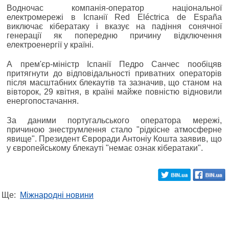
Водночас компанія-оператор національної
електромережі в Іспанії Red Eléctrica de España
виключає кібератаку і вказує на падіння сонячної
генерації як попередню причину відключення
електроенергії у країні.
А прем'єр-міністр Іспанії Педро Санчес пообіцяв
притягнути до відповідальності приватних операторів
після масштабних блекаутів та зазначив, що станом на
вівторок, 29 квітня, в країні майже повністю відновили
енергопостачання.
За даними португальського оператора мережі,
причиною знеструмлення стало "рідкісне атмосферне
явище". Президент Євроради Антоніу Кошта заявив, що
у європейському блекауті "немає ознак кібератаки".
Ще:
Міжнародні новини