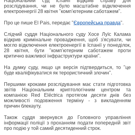
Національний суд Іспанії відкрив справу для
розслідування, чи не було масштабне відключення
електроенергії 28 квітня "комп'ютерним саботажем".
Про це пише El Pais, передає "
Європейська правда
".
Слідчий суддя Національного суду Хосе Луїс Калама
відкрив кримінальне провадження, щоб з'ясувати, чи
могло відключення електроенергії в Іспанії у понеділок,
28 квітня, бути "комп'ютерним саботажем проти
критично важливої інфраструктури країни".
На думку суду, якщо ця версія підтвердиться, то "це
буде кваліфікуватися як терористичний злочин".
Першими кроками розслідування має стати підготовка
звітів Національним криптологічним центром та
компанією Red Eléctrica протягом десяти днів без
можливості подовження терміну - з викладенням
причин блекауту.
Також суддя звернувся до Головного управління
інформації поліції з проханням подати попередній звіт
про подію у той самий десятиденний строк.