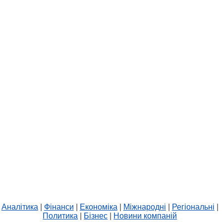
Аналітика
|
Фінанси
|
Економіка
|
Міжнародні
|
Регіональні
|
Политика
|
Бізнес
|
Новини компаній