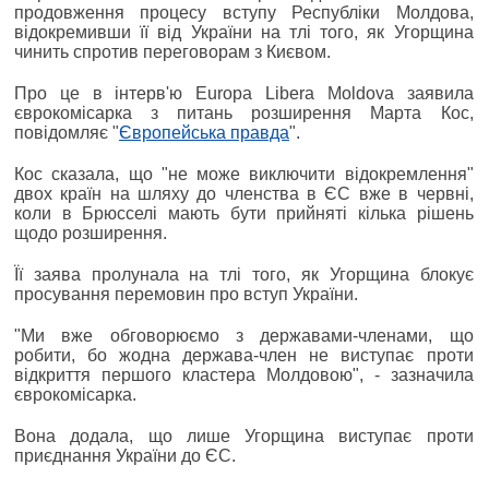
продовження процесу вступу Республіки Молдова,
відокремивши її від України на тлі того, як Угорщина
чинить спротив переговорам з Києвом.
Про це в інтерв'ю Europa Libera Moldova заявила
єврокомісарка з питань розширення Марта Кос,
повідомляє "
Європейська правда
".
Кос сказала, що "не може виключити відокремлення"
двох країн на шляху до членства в ЄС вже в червні,
коли в Брюсселі мають бути прийняті кілька рішень
щодо розширення.
Її заява пролунала на тлі того, як Угорщина блокує
просування перемовин про вступ України.
"Ми вже обговорюємо з державами-членами, що
робити, бо жодна держава-член не виступає проти
відкриття першого кластера Молдовою", - зазначила
єврокомісарка.
Вона додала, що лише Угорщина виступає проти
приєднання України до ЄС.