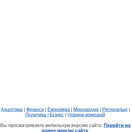
Аналітика
|
Фінанси
|
Економіка
|
Міжнародні
|
Регіональні
|
Политика
|
Бізнес
|
Новини компаній
Вы просматриваете мобильную версию сайта.
Перейти на
повну версію сайту.