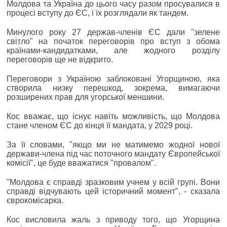
Молдова та Україна до цього часу разом просувалися в
процесі вступу до ЄС, і їх розглядали як тандем.
Минулого року 27 держав-членів ЄС дали "зелене
світло" на початок переговорів про вступ з обома
країнами-кандидатками, але жодного розділу
переговорів ще не відкрито.
Переговори з Україною заблоковані Угорщиною, яка
створила низку перешкод, зокрема, вимагаючи
розширених прав для угорської меншини.
Кос вважає, що існує навіть можливість, що Молдова
стане членом ЄС до кінця її мандата, у 2029 році.
За її словами, "якщо ми не матимемо жодної нової
держави-члена під час поточного мандату Європейської
комісії", це буде вважатися "провалом".
"Молдова є справді зразковим учнем у всій групі. Вони
справді відчувають цей історичний момент", - сказала
єврокомісарка.
Кос висловила жаль з приводу того, що Угорщина