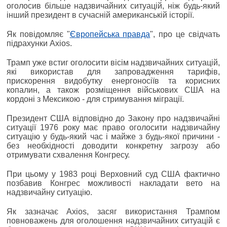
оголосив більше надзвичайних ситуацій, ніж будь-який
інший президент в сучасній американській історії.
Як повідомляє "
Європейська правда
", про це свідчать
підрахунки Axios.
Трамп уже встиг оголосити вісім надзвичайних ситуацій,
які використав для запровадження тарифів,
прискорення видобутку енергоносіїв та корисних
копалин, а також розміщення військових США на
кордоні з Мексикою - для стримування міграції.
Президент США відповідно до Закону про надзвичайні
ситуації 1976 року має право оголосити надзвичайну
ситуацію у будь-який час і майже з будь-якої причини -
без необхідності доводити конкретну загрозу або
отримувати схвалення Конгресу.
При цьому у 1983 році Верховний суд США фактично
позбавив Конгрес можливості накладати вето на
надзвичайну ситуацію.
Як зазначає Axios, засяг використання Трампом
повноважень для оголошення надзвичайних ситуацій є