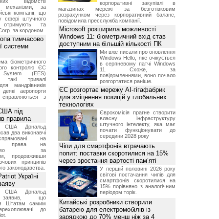
ських відомств
корпоративні закупівлі в
є механізми, за
магазинах мережі за безготівковим
ські компанії, що
розрахунком через корпоративний баланс,
у сфері штучного
повідомила пресслужба компанії.
, отримують та
Microsoft розширила можливості
Corp. за кордоном.
Windows 11: біометричний вхід став
ропа тимчасово
доступним на більшій кількості ПК
ї системи
Ми вже писали про оновлення
Windows Hello, яке очікується
ма біометричного
в серпневому патчі Windows
ного контролю ЄС
11. Схоже, за
t System (EES)
повідомленнями, воно почало
є такі тривалі
розгортатися раніше.
для мандрівників
ЄС розгортає мережу AI-гігафабрик
 деякі аеропорти
для зміцнення позицій у глобальних
 справляються з
технологіях
США під
Єврокомісія прагне створити
ив правила
власну інфраструктуру
штучного інтелекту, яка має
т США Дональд
почати функціонувати до
сав два виконавчі
середини 2028 року
спрямовані на
ня права на
Чіпи для смартфонів втрачають
дянство за
попит: поставки скоротилися на 15%
ям, продовживши
через зростання вартості пам’яті
чових принципів
ого законодавства.
У першій половині 2026 року
світові постачання чипів для
triot Україні
смартфонів скоротилися на
заяву
15% порівняно з аналогічним
т США Дональд
періодом торік.
заявив, що
Китайські розробники створили
м Штатам самим
батарею для електромобілів із
перехоплювачі до
ot.
зарядкою до 70% менш ніж за 4