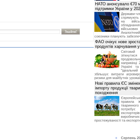
НАТО анонсувало €70 м
підтримки України у 202
Держави
спрямують 
на війсь
обладнанн
військови
Аналогічни
союзники планують забезпечи
ФАО очікує нове зроста
продуктів харчування у 
Світови
зіткнутис
продоволь
наприкінці 
Україні т
"ідеальни
збільшує витрати агровир
ризики для майбутніх урожаї
Нові правила ЄС зміню
імпорту продукції твар
походження
Європейсь
правила і
тваринног
потребує 
експорте
виробничих
простежуваності та експортн
«
Серпень 2