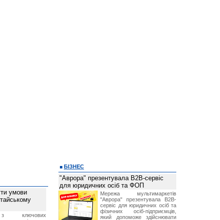
БІЗНЕС
"Аврора" презентувала B2B-сервіс
для юридичних осіб та ФОП
ти умови
Мережа мультимаркетів
итайському
"Аврора" презентувала B2B-
сервіс для юридичних осіб та
фізичних осіб-підприємців,
з ключових
який допоможе здійснювати