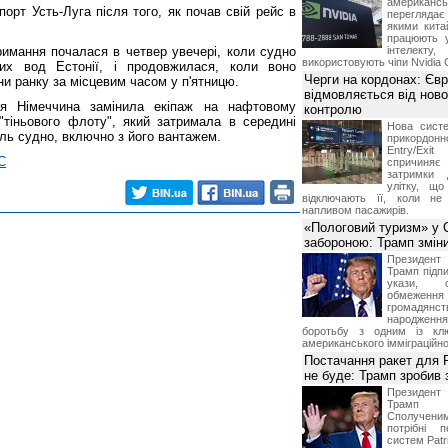
американ
порт Усть-Луга після того, як почав свій рейс в
перегляда
якими китай
працюють 
римання почалася в четвер увечері, коли судно
інтелекту
використовують чіпи Nvidia 
них вод Естонії, і продовжилася, коли воно
Черги на кордонах: Єв
ни ранку за місцевим часом у п'ятницю.
відмовляється від ново
зня Німеччина замінила екіпаж на нафтовому
контролю
 "тіньового флоту", який затримала в середині
Нова систе
роль судно, включно з його вантажем.
прикордон
Entry/Exi
С
спричиня
затримки 
улітку, що
відключають її, коли не
напливом пасажирів.
«Пологовий туризм» у 
забороною: Трамп змін
Президен
Трамп підпи
укази, 
обмежен
грома
народженн
боротьбу з одним із клю
американського імміграційн
Постачання ракет для Pa
не буде: Трамп зробив 
Президен
Трамп 
Сполучени
потрібні 
систем Patri