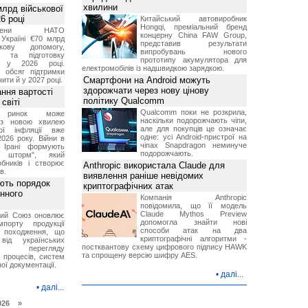
хвилини
лрд військової
6 році
Китайський автовиробник
Hongqi, преміальний бренд
-члени НАТО
концерну China FAW Group,
Україні €70 млрд
представив результати
кову допомогу,
випробувань нового
я та підготовку
прототипу акумулятора для
х у 2026 році.
електромобілів із надшвидкою зарядкою.
й обсяг підтримки
Смартфони на Android можуть
ти й у 2027 році.
здорожчати через нову цінову
ння вартості
політику Qualcomm
світі
Qualcomm поки не розкрила,
й ринок може
наскільки подорожчають чіпи,
я з новою хвилею
але для покупців це означає
чої інфляції вже
одне: усі Android-пристрої на
2026 року. Війни в
чіпах Snapdragon неминуче
а Ірані формують
подорожчають.
й шторм", який
обників і створює
Anthropic використала Claude для
в.
виявлення раніше невідомих
ють порядок
криптографічних атак
инного
Компанія Anthropic
повідомила, що її модель
Claude Mythos Preview
кий Союз оновлює
допомогла знайти нові
мпорту продукції
способи атак на два
о походження, що
криптографічні алгоритми -
від українських
постквантову схему цифрового підпису HAWK
рів перегляду
та спрощену версію шифру AES.
 процесів, систем
ої документації.
•
далі...
•
далі...
026 »