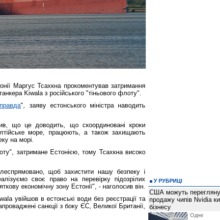
тонії Маргус Тсахкна прокоментував затримання
анкера Kiwala з російського "тіньового флоту".
правда
", заяву естонського міністра наводить
ив, що це доводить, що скоординовані кроки
алтійське море, працюють, а також захищають
ку на морі.
оту", затримане Естонією, тому Тсахкна високо
ілеспрямовано, щоб захистити нашу безпеку і
алізуємо своє право на перевірку підозрілих
У РУБРИЦІ
ткову економічну зону Естонії", - наголосив він.
США можуть перегляну
wala увійшов в естонські води без реєстрації та
продажу чипів Nvidia к
апроваджені санкції з боку ЄС, Великої Британії,
бізнесу
Одне 