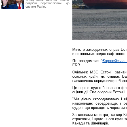
потрібні перехоплювачі до
систем Patriot.
Міністр закордонних справ Ес
в естонських водах нафтового т
Як повідомляє "
Європейська 
ERR.
Очільник МЗС Естонії зазнач
союзних країн, які омиває Б
навколишнє середовище і безпе
Це перше судно "тіньового фл
оцінив дії Сил оборони Естонії.
"Ми діємо скоординовано і ц
навколишнє середовище, і ре
суден, що проходять через виня
За словами міністра, танкер Ki
страховки, і щодо нього були з
Канади та Швейцарії.