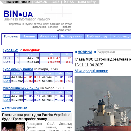
Фінансові новини
|
08.08.26
|
13:13
|
RSS
|
мапа сайту
"Перемога не буває остаточною; помилка не буває
фатальною. Головне — відвага"
Джон Вуден
Головна
Новини
Аналітика
Котирування
Веб-майстру
Інформація
Курс НБУ
на
понеділок
НОВИНИ
за
курс
uah
%
USD
1
44,7579
0,0047
0,01
Глава МЗС Естонії відреагував 
EUR
1
51,6148
0,0569
0,11
16:11 11.04.2025
|
Курс обміну валют
на
вчора
, 09:48
Міжнародні новини
куп.
uah
%
прод.
uah
%
USD
44,4784
0,01
0,01
44,9448
0,01
0,02
EUR
51,2752
0,03
0,06
51,9080
0,01
0,01
Міжбанківський ринок
на
вчора
, 17:01
куп.
uah
%
прод.
uah
%
USD
44,7500
0,05
0,11
44,7800
0,04
0,09
EUR
51,7399
0,13
0,25
51,7612
0,12
0,23
ТОП-НОВИНИ
Постачання ракет для Patriot Україні не
буде: Трамп зробив заяву
Президент США Дональд
Трамп заявив, що
Сполученим Штатам самим