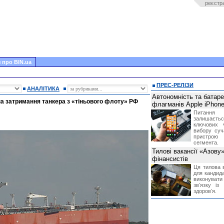
реєстр
 про BIN.ua
ПРЕС-РЕЛІЗИ
АНАЛІТИКА
Автономність та батар
на затримання танкера з «тіньового флоту» РФ
флагманів Apple iPhone
Питання
залишає
ключових 
вибору суч
пристрою
сегмента.
Тилові вакансії «Азову
фінансистів
Ця тилова в
для кандида
виконувати 
звʼязку із
здоровʼя.