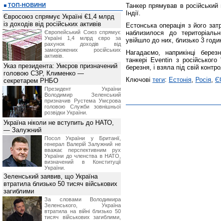
ТОП-НОВИНИ
Танкер прямував в російський 
Індії.
Євросоюз спрямує Україні €1,4 млрд
із доходів від російських активів
Естонська операція з його зат
Європейський Союз спрямує
наблизилося до територіаль
Україні 1,4 млрд євро за
увійшло до них, близько 3 годи
рахунок доходів від
заморожених російських
Нагадаємо, наприкінці бере
активів.
танкері Eventin з російського
Указ президента: Умєров призначений
березня, і взяла під свій конт
головою СЗР, Клименко —
Ключові
теги
:
Естонія
,
Росія
,
Є
секретарем РНБО
Президент України
Володимир Зеленський
призначив Pустема Умєрова
головою Служби зовнішньої
розвідки України.
Україна ніколи не вступить до НАТО,
— Залужний
Посол України у Британії,
генерал Валерій Залужний не
вважає перспективним рух
України до членства в НАТО,
визначений в Конституції
України.
Зеленський заявив, що Україна
втратила близько 50 тисяч військових
загиблими
За словами Володимира
Зеленського, Україна
втратила на війні близько 50
тисяч військових загиблими,