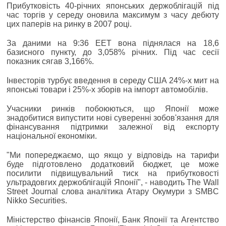
Прибутковість 40-річних японських держоблігацій під
час торгів у середу оновила максимум з часу дебюту
цих паперів на ринку в 2007 році.
За даними на 9:36 EET вона піднялася на 18,6
базисного пункту, до 3,058% річних. Під час сесії
показник сягав 3,166%.
Інвесторів турбує введення в середу США 24%-х мит на
японські товари і 25%-х зборів на імпорт автомобілів.
Учасники ринків побоюються, що Японії може
знадобитися випустити нові суверенні зобов'язання для
фінансування підтримки залежної від експорту
національної економіки.
"Ми попереджаємо, що якщо у відповідь на тарифи
буде підготовлено додатковий бюджет, це може
посилити підвищувальний тиск на прибутковості
ультрадовгих держоблігацій Японії", - наводить The Wall
Street Journal слова аналітика Атару Окумури з SMBC
Nikko Securities.
Міністерство фінансів Японії, Банк Японії та Агентство