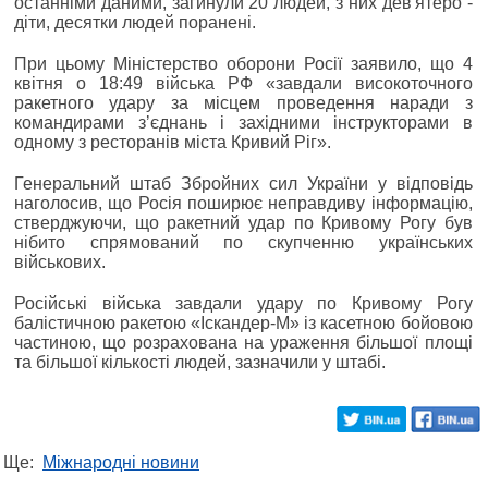
останніми даними, загинули 20 людей, з них дев'ятеро -
діти, десятки людей поранені.
При цьому Міністерство оборони Росії заявило, що 4
квітня о 18:49 війська РФ «завдали високоточного
ракетного удару за місцем проведення наради з
командирами зʼєднань і західними інструкторами в
одному з ресторанів міста Кривий Ріг».
Генеральний штаб Збройних сил України у відповідь
наголосив, що Росія поширює неправдиву інформацію,
стверджуючи, що ракетний удар по Кривому Рогу був
нібито спрямований по скупченню українських
військових.
Російські війська завдали удару по Кривому Рогу
балістичною ракетою «Іскандер-М» із касетною бойовою
частиною, що розрахована на ураження більшої площі
та більшої кількості людей, зазначили у штабі.
Ще:
Міжнародні новини