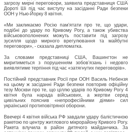
загрозу мирні переговори, заявила представниця США
Дороті Ші під час виступу на засіданні Ради безпеки
ООН у Нью-Йорку 8 квітня.
«Ми закликаємо Росію пам'ятати про те, що удари,
подібні до удару по Кривому Рогу, а також убивства
військовополонених можуть поставити під загрозу
зусилля щодо мирного врегулювання та майбутні
переговори», - сказала дипломатка.
За словами представниці США, Вашингтон не
миритиметься з порушенням зобов'язань і недовго
виявлятиме терпіння під час «затягнутих переговорів».
Постійний представник Росії при ООН Василь Небензя
на цьому ж засіданні Ради безпеки повторив офіційну
тезу Москви про те, що ціллю ударів по Кривому Рогу 4
квітня була нарада військових, а жертви серед
цивільних пояснив «непрофесійними діями» сил
української протиповітряної оборони.
Ввечері 4 квітня війська РФ завдали удару балістичною
ракетою по центру житлового мікрорайону Кривого Рогу.
Ракета влучила в район дитячого майданчика. За